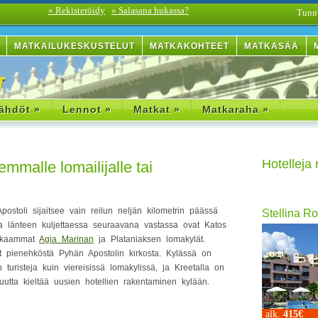
» Rekisteröidy
» Salasana hukassa?
Tunn
MATKAILUKESKUSTELUT
MATKAKOHTEET
MATKASÄÄ
ähdöt »
Lennot »
Matkat »
Matkaraha »
Hotelleja
emmalle lomailijalle tai
postoli sijaitsee vain reilun neljän kilometrin päässä
Stellina Ro
sta länteen kuljettaessa seuraavana vastassa ovat Katos
lkkaammat
Agia Marinan
ja Plataniaksen lomakylät.
 pienehköstä Pyhän Apostolin kirkosta. Kylässä on
uristeja kuin viereisissä lomakylissä, ja Kreetalla on
uutta kieltää uusien hotellien rakentaminen kylään.
alk.
415€