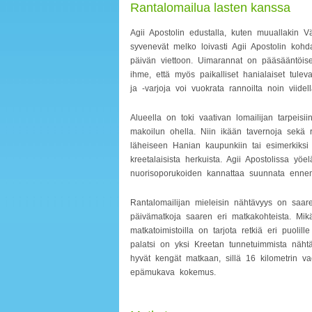
Rantalomailua lasten kanssa
Agii Apostolin edustalla, kuten muuallakin V
syvenevät melko loivasti Agii Apostolin kohd
päivän viettoon. Uimarannat on pääsääntöises
ihme, että myös paikalliset hanialaiset tuleva
ja -varjoja voi vuokrata rannoilta noin viidell
Alueella on toki vaativan lomailijan tarpeisi
makoilun ohella. Niin ikään tavernoja sekä r
läheiseen Hanian kaupunkiin tai esimerkiks
kreetalaisista herkuista. Agii Apostolissa yöel
nuorisoporukoiden kannattaa suunnata ennem
Rantalomailijan mieleisin nähtävyys on saare
päivämatkoja saaren eri matkakohteista. Mikäl
matkatoimistoilla on tarjota retkiä eri puoli
palatsi on yksi Kreetan tunnetuimmista näht
hyvät kengät matkaan, sillä 16 kilometrin vael
epämukava kokemus.