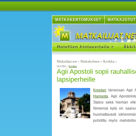
MATKAKERTOMUKSET
MATKAJUTUT
Hotellien hintavertailu »
Äkkil
Matkailijat.net
»
Matkakohteet
»
Kreikka
»
24.5.2011 -
Kreikka
Agii Apostoli sopii rauhallis
lapsiperheille
Kreetan
länsiosan Agii A
Haniasta
. Agii Apostoli
Stalos sekä hieman vi
Nimensä kylä on saanut
huomattavasti vähemmän t
pohdittu myös mahdollis