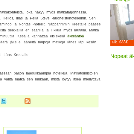
atkakohteista, joka näkyy myös matkatarjonnassa.
Helios, Ilias ja Pella Steve -huoneistohotelleihin. Sen
lamingo ja Nontas -hotellit. Näppärimmin Kreetalle pääsee
ta seikkailla eri saarilla ja liikkua myös lautalla. Matka
minuuttia. Kesällä kannattaa etsiskellä
äkkilähtöä
alk.
685€
määrä jäljelle jääneitä halpoja matkoja lähes läpi kesän.
i Länsi-Kreetalle:
Nopeat äk
massaan paljon laadukkaampia hotelleja. Matkatoimistojen
aa valita matka sen mukaan, mistä löytyy itseä miellyttävä