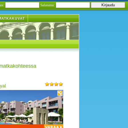
us:
Salasana:
MATKAKUVAT
 matkakohteessa
yal