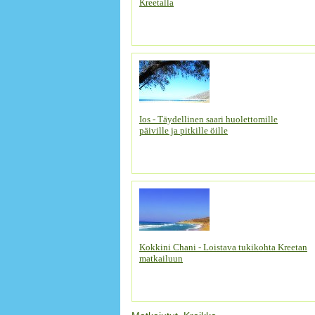
Kreetalla
Ios - Täydellinen saari huolettomille
päiville ja pitkille öille
Kokkini Chani - Loistava tukikohta Kreetan
matkailuun