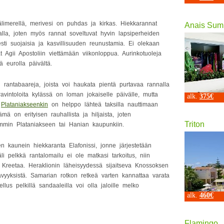
älimerellä, merivesi on puhdas ja kirkas. Hiekkarannat
Anais Sum
alla, joten myös rannat soveltuvat hyvin lapsiperheiden
ti suojaisia ja kasvillisuuden reunustamia. Ei olekaan
t Agii Apostoliin viettämään viikonloppua. Aurinkotuoleja
ä eurolla päivältä.
in rantabaareja, joista voi haukata pientä purtavaa rannalla
avintoloita kylässä on loman jokaiselle päivälle, mutta
alk.
375€
i
Plataniakseenkin
on helppo lähteä taksilla nauttimaan
ämä on erityisen rauhallista ja hiljaista, joten
Triton
min Plataniakseen tai Hanian kaupunkiin.
n kaunein hiekkaranta Elafonissi, jonne järjestetään
i pelkkä rantalomailu ei ole matkasi tarkoitus, niin
lle Kreetaa. Heraklionin läheisyydessä sijaitseva Knossoksen
ävyyksistä. Samarian rotkon retkeä varten kannattaa varata
lus pelkillä sandaaleilla voi olla jaloille melko
alk.
460€
Flamingo