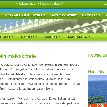
» Rekisteröidy
» Salasana hukassa?
Tunn
MATKAILUKESKUSTELUT
MATKAKOHTEET
MATKASÄÄ
ähdöt »
Lennot »
Matkat »
Matkaraha »
Hotelleja
rein matkakohde
n
Kreetalla
sijaitseva lomakohde.
Hersonissos on noussut
kaan elämäntyylinsä vuoksi erityisesti nuorison ja
Nana Bea
aksi lomakohteeksi
. Hersonissos sopii eritoten sen
kia - lomakohteessa voit viettää yhtäaikaisesti niin
pää bilematkaa. Hyväkuntoiset ja laajat rannat tarjoavat
änkin kestävälle auringon palvomiselle.
a on paljon. Monesti ne ovat auki lähes kellon ympäri,
ään iltaa vasta auringon laskettua. Erilaisista paikoista
alk.
1000€