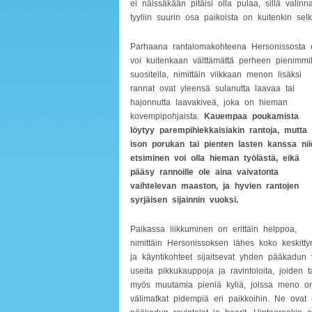
ei näissäkään pitäisi olla pulaa, sillä vali
tyyliin suurin osa paikoista on kuitenkin sel
Parhaana rantalomakohteena Hersonissosta 
voi kuitenkaan välttämättä perheen pienimmil
suositella, nimittäin vilkkaan menon lisäksi
rannat ovat yleensä sulanutta laavaa tai
hajonnutta laavakiveä, joka on hieman
kovempipohjaista.
Kauempaa poukamista
löytyy parempihiekkaisiakin rantoja, mutta
ison porukan tai pienten lasten kanssa ni
etsiminen voi olla hieman työlästä, eikä
pääsy rannoille ole aina vaivatonta
vaihtelevan maaston, ja hyvien rantojen
syrjäisen sijainnin vuoksi.
Paikassa liikkuminen on erittäin helppoa,
nimittäin Hersonissoksen lähes koko keskitt
ja käyntikohteet sijaitsevat yhden pääkadun v
useita pikkukauppoja ja ravintoloita, joiden 
myös muutamia pieniä kyliä, joissa meno on
välimatkat pidempiä eri paikkoihin. Ne ova