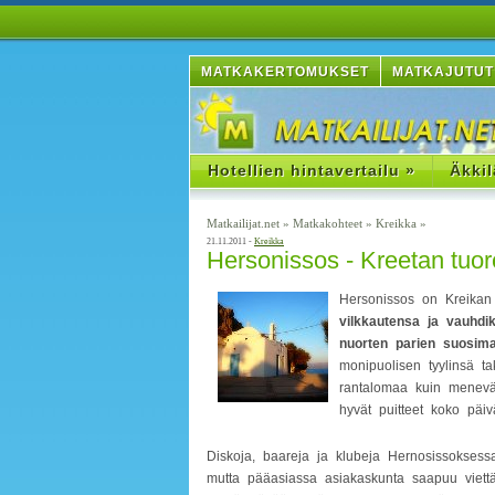
MATKAKERTOMUKSET
MATKAJUTUT
Hotellien hintavertailu »
Äkkil
Matkailijat.net
»
Matkakohteet
»
Kreikka
»
21.11.2011 -
Kreikka
Hersonissos - Kreetan tuo
Hersonissos on Kreika
vilkkautensa ja vauhdik
nuorten parien suosim
monipuolisen tyylinsä ta
rantalomaa kuin meneväm
hyvät puitteet koko päiv
Diskoja, baareja ja klubeja Hernosissoksess
mutta pääasiassa asiakaskunta saapuu viettäm