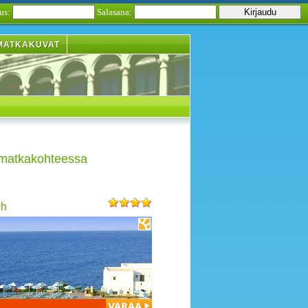
us:
Salasana:
MATKAKUVAT
 matkakohteessa
ch