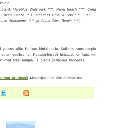
koihin:
otellit:
Mareblue Waterpark ****, Nana Beach ****, Creta
 Cactus Beach ***+, Albatross Hotel & Spa ****, Eleni
halis Apartments **** ja Aquis Silva Beach ****
)
 yleisestikään Kreikan hintatasosta. Kaikkein suosituimpia
ieman edullisempi. Pääsääntöisesti hintataso on kuitenkin
at ovat edullisempia, ja pieniä putiikkeja kannattaa
reikan äkkilähdöt
Matkailijat.netin äkkilähtöhausta!