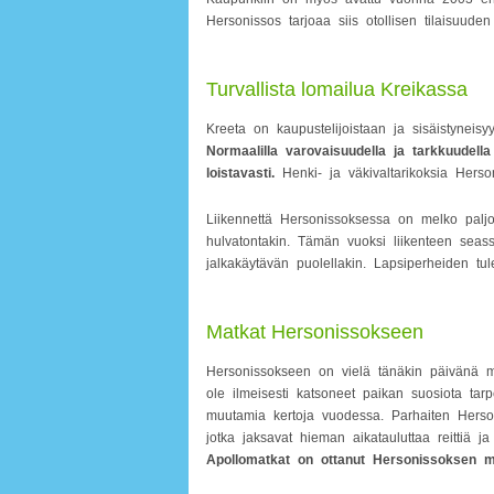
Hersonissos tarjoaa siis otollisen tilaisuud
Turvallista lomailua Kreikassa
Kreeta on kaupustelijoistaan ja sisäistyneis
Normaalilla varovaisuudella ja tarkkuudel
loistavasti.
Henki- ja väkivaltarikoksia Herso
Liikennettä Hersonissoksessa on melko paljo
hulvatontakin. Tämän vuoksi liikenteen seass
jalkakäytävän puolellakin. Lapsiperheiden tu
Matkat Hersonissokseen
Hersonissokseen on vielä tänäkin päivänä m
ole ilmeisesti katsoneet paikan suosiota tarp
muutamia kertoja vuodessa. Parhaiten Hersoni
jotka jaksavat hieman aikatauluttaa reittiä
Apollomatkat on ottanut Hersonissoksen m