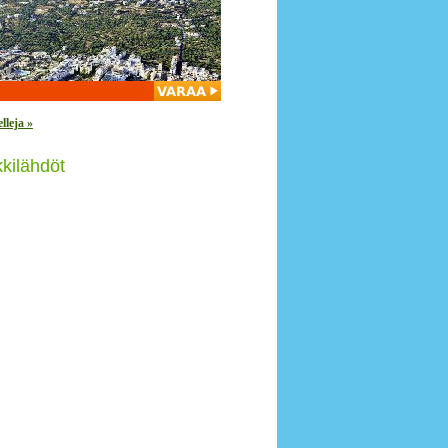
lleja »
kilähdöt