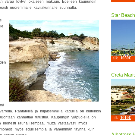
nnan varaa löytyy jokaiseen makuun. Edelleen kaupungin
keästi nuoremmalle kävijäkunnalle suunnattu.
Star Beach
ei
le
alk.
1050€
iden
Creta Mari
ymä
arrella. Rantateillä ja hiljaisemmilla kaduilla on kuitenkin
tarjontaan kannattaa tutustua. Kaupungin yläpuolella on
alk.
1010€
 monesti rauhallisempaa, mutta vastaavasti myös
t monesti myös edullisempia ja vähemmän täynnä kuin
Albatross 