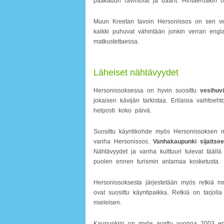
pääkadun ravintolat ja baarit. Hintaeroakin o
Muun Kreetan tavoin Hersonissos on sen ver
kaikki puhuvat vähintään jonkin verran eng
matkustettaessa.
Läheiset nähtävyydet
Hersonissoksessa on hyvin suosittu
vesihuv
jokaisen kävijän tarkistaa. Erilaisia vaihtoeh
helposti koko päivä.
Suosittu käyntikohde myös Hersonissoksen mat
vanha Hersonissos.
Vanhakaupunki sijaitse
Nähtävyydet ja vanha kulttuuri tulevat tääll
puolen ennen turismin antamaa kosketusta.
Hersonissoksesta järjestetään myös retkiä mm
ovat suosittu käyntipaikka. Retkiä on tarjolla 
mieleisen.
Kaupunkiin on myös avattu vuonna 2003 ensi