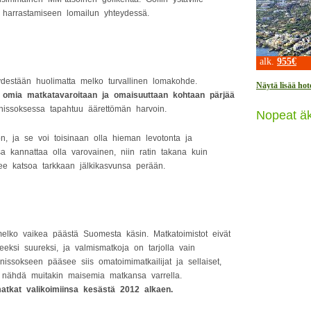
en harrastamiseen lomailun yhteydessä.
alk.
955€
yydestään huolimatta melko turvallinen lomakohde.
Näytä lisää hote
la omia matkatavaroitaan ja omaisuuttaan kohtaan pärjää
nissoksessa tapahtuu äärettömän harvoin.
Nopeat äk
n, ja se voi toisinaan olla hieman levotonta ja
a kannattaa olla varovainen, niin ratin takana kuin
lee katsoa tarkkaan jälkikasvunsa perään.
elko vaikea päästä Suomesta käsin. Matkatoimistot eivät
eeksi suureksi, ja valmismatkoja on tarjolla vain
ssokseen pääsee siis omatoimimatkailijat ja sellaiset,
 ja nähdä muitakin maisemia matkansa varrella.
atkat valikoimiinsa kesästä 2012 alkaen.