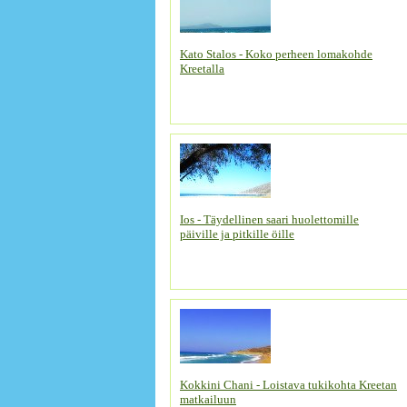
Kato Stalos - Koko perheen lomakohde
Kreetalla
Ios - Täydellinen saari huolettomille
päiville ja pitkille öille
Kokkini Chani - Loistava tukikohta Kreetan
matkailuun