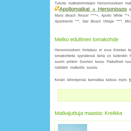
Tutustu matkatoimistojen Hersonissoksen mat
Apollomatkat » Hersonissos
(H
Maris Beach Resort ****+, Apollo White **+,
Apartments ***, Star Beach Village ****, Mic
Melko edullinen lomakohde
Hersonissoksen hintataso ei eroa Kreetan tai
lomakohteita syynätessä tämä on kuitenkin h
suurin piirtein Suomen tasoa. Paikalliset ruu
näilläkin matkoilla suosia.
Kesän lähestyessä kannattaa katsoa myös
K
Matkajuttuja maasta: Kreikka