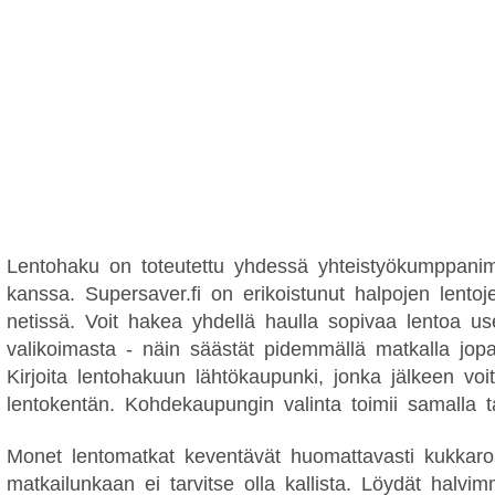
Lentohaku on toteutettu yhdessä yhteistyökumppani
kanssa. Supersaver.fi on erikoistunut halpojen lentoj
netissä. Voit hakea yhdellä haulla sopivaa lentoa us
valikoimasta - näin säästät pidemmällä matkalla jopa
Kirjoita lentohakuun lähtökaupunki, jonka jälkeen voi
lentokentän. Kohdekaupungin valinta toimii samalla ta
Monet lentomatkat keventävät huomattavasti kukkaro
matkailunkaan ei tarvitse olla kallista. Löydät halvim