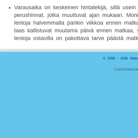
Varausaika on keskeinen hintatekijä, sillä usein
perushinnat, jotka muuttuvat ajan mukaan. Moni 
lentoja halvemmalla parikin viikkoa ennen matk
taas kallistuvat muutama päivä ennen matkaa, si
lentoja ostavilla on pakottava tarve päästä mat
© 2008 - 2026 Matkai
0.00238704681396