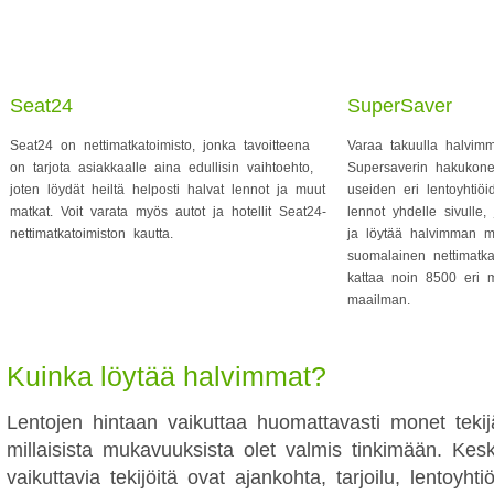
Seat24
SuperSaver
Seat24 on nettimatkatoimisto, jonka tavoitteena
Varaa takuulla halvimm
on tarjota asiakkaalle aina edullisin vaihtoehto,
Supersaverin hakukonet
joten löydät heiltä helposti halvat lennot ja muut
useiden eri lentoyhtiöi
matkat. Voit varata myös autot ja hotellit Seat24-
lennot yhdelle sivulle, 
nettimatkatoimiston kautta.
ja löytää halvimman 
suomalainen nettimatkat
kattaa noin 8500 eri 
maailman.
Kuinka löytää halvimmat?
Lentojen hintaan vaikuttaa huomattavasti monet tekijä
millaisista mukavuuksista olet valmis tinkimään. Kesk
vaikuttavia tekijöitä ovat ajankohta, tarjoilu, lentoyhti