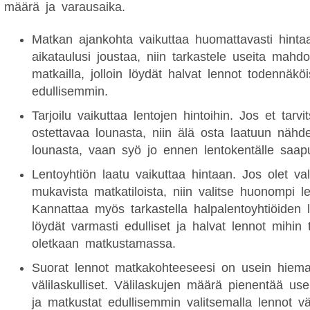
määrä ja varausaika.
Matkan ajankohta vaikuttaa huomattavasti hintaa
aikataulusi joustaa, niin tarkastele useita mahdol
matkailla, jolloin löydät halvat lennot todennäk
edullisemmin.
Tarjoilu vaikuttaa lentojen hintoihin. Jos et tarvi
ostettavaa lounasta, niin älä osta laatuun nähde
lounasta, vaan syö jo ennen lentokentälle saap
Lentoyhtiön laatu vaikuttaa hintaan. Jos olet va
mukavista matkatiloista, niin valitse huonompi le
Kannattaa myös tarkastella halpalentoyhtiöiden le
löydät varmasti edulliset ja halvat lennot mihin
oletkaan matkustamassa.
Suorat lennot matkakohteeseesi on usein hieman
välilaskulliset. Välilaskujen määrä pienentää use
ja matkustat edullisemmin valitsemalla lennot väl