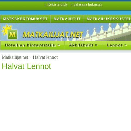
» Rekisteröidy
» Salasana hukassa?
MATKAKERTOMUKSET
MATKAJUTUT
MATKAILUKESKUSTE
Hotellien hintavertailu »
Äkkilähdöt »
Lennot »
Matkailijat.net
»
Halvat lennot
Halvat Lennot