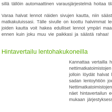
sillä tällöin automaattinen varausjärjestelmä hoitaa ti
Varaa halvat lennot näiden sivujen kautta, niin sääs
matkakuluissasi. Tälle sivulle on koottu halvimmat l
joiden kautta voit hakea edulliset lennot ympäri ma
ennen kuin joku muu vie paikkasi ja säästä rahaa!
Hintavertailu lentohakukoneilla
Kannattaa vertailla h
nettimatkatoimistojen
jolloin löydät halva
sadan lentoyhtiön jo
Nettimatkatoimistojen
näet hintavertailun e
mukaan järjestykses