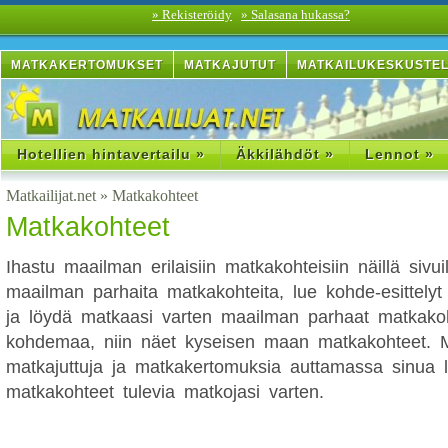
» Rekisteröidy
» Salasana hukassa?
MATKAKERTOMUKSET
MATKAJUTUT
MATKAILUKESKUSTE
Hotellien hintavertailu »
Äkkilähdöt »
Lennot »
Matkailijat.net
»
Matkakohteet
Matkakohteet
Ihastu maailman erilaisiin matkakohteisiin näillä sivui
maailman parhaita matkakohteita, lue kohde-esittelyt
ja löydä matkaasi varten maailman parhaat matkakoht
kohdemaa, niin näet kyseisen maan matkakohteet.
matkajuttuja ja matkakertomuksia auttamassa sinua 
matkakohteet tulevia matkojasi varten.