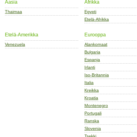
Aasia
Afrikka
Thaimaa
Egypti
Etelä-Afrikka
Etelä-Amerikka
Eurooppa
Venezuela
Alankomaat
Bulgaria
Espanja
Irlanti
Iso-Britannia
Italia
Kreikka
Kroatia
Montenegro
Portugali
Ranska
Slovenia
Tsekki