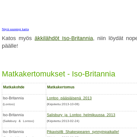
Näytä suurempi kartta
Katos myös
äkkilähdöt Iso-Britannia
, niin löydät nop
päälle!
Matkakertomukset - Iso-Britannia
Matkakohde
Matkakertomus
Iso-Britannia
Lontoo pääsiäisenä 2013
(Lontoo)
(Kirjoitettu:2013-10-08)
Iso-Britannia
Salisbury ja Lontoo helmikuussa 2013
(Salisbury & Lontoo)
(Kirjoitettu:2013-02-24)
Iso-Britannia
Pikavisiitti Shakespearen synnyinpaikalle!