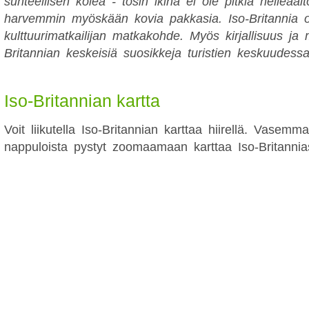
suhteellisen kolea - tosin ikinä ei ole pitkiä helleaalt
harvemmin myöskään kovia pakkasia. Iso-Britannia on
kulttuurimatkailijan matkakohde. Myös kirjallisuus ja 
Britannian keskeisiä suosikkeja turistien keskuudessa
Iso-Britannian kartta
Voit liikutella Iso-Britannian karttaa hiirellä. Vasemma
nappuloista pystyt zoomaamaan karttaa Iso-Britannia