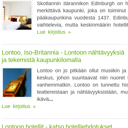
Skotlannin itärannikon Edinburgh on his
merkittävä kaupunki, joka on toiminu
pääkaupunkina vuodesta 1437. Edinbur
vaihtelevia, mutta keskinmäärin hotelli
Lue kirjoitus »
Lontoo, Iso-Britannia - Lontoon nähtävyyksiä
ja tekemistä kaupunkilomalla
Lontoo on jo pitkään ollut musiikin ja
keskus, johon suuntaavat niin nuoret
vanhemmatkin. Lontoo on tunnettu hist
teattereistaan ja nähtävyyksistään, m
ikävä
...
Lue kirjoitus »
Lontoon hotellit - katso hotelliehdotukset