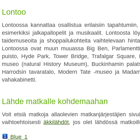
Lontoo
Lontoossa kannattaa osallistua erilaisiin tapahtumiin, 
esimerkiksi jalkapallopelit ja musikaalit. Lontoosta 
taidemuseoita ja shoppailukohteita vaihtelevaan hint
Lontoossa ovat muun muuassa Big Ben, Parlamenttit
puisto, Hyde Park, Tower Bridge, Trafalgar Square, 
museo (natural History Museum), Buckinhamin palats
Harrodsin tavaratalo, Modern Tate -museo ja Madam
vahakabinetti.
Lähde matkalle kohdemaahan
Voit etsiä matkoja allaolevien matkanjärjestäjien sivui
vaihtoehtoisesti
äkkilähdöt
, jos olet lähdössä matkoill
Blue 1