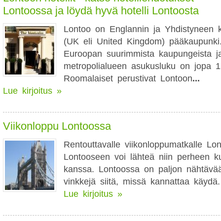
Lontoossa ja löydä hyvä hotelli Lontoosta
Lontoo on Englannin ja Yhdistyneen 
(UK eli United Kingdom) pääkaupunki
Euroopan suurimmista kaupungeista j
metropolialueen asukusluku on jopa 1
Roomalaiset perustivat Lontoon
...
Lue kirjoitus »
Viikonloppu Lontoossa
Rentouttavalle viikonloppumatkalle Lo
Lontooseen voi lähteä niin perheen k
kanssa. Lontoossa on paljon nähtävä
vinkkejä siitä, missä kannattaa käydä.
Lue kirjoitus »