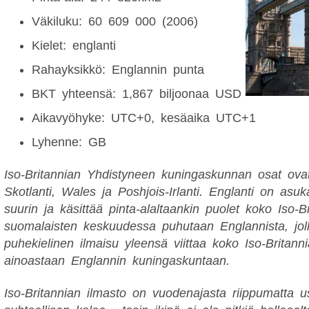
Väkiluku: 60 609 000 (2006)
Kielet: englanti
Rahayksikkö: Englannin punta
BKT yhteensä: 1,867 biljoonaa USD
Aikavyöhyke: UTC+0, kesäaika UTC+1
Lyhenne: GB
Iso-Britannian Yhdistyneen kuningaskunnan osat ovat
Skotlanti, Wales ja Poshjois-Irlanti. Englanti on asuka
suurin ja käsittää pinta-alaltaankin puolet koko Iso-B
suomalaisten keskuudessa puhutaan Englannista, jol
puhekielinen ilmaisu yleensä viittaa koko Iso-Britann
ainoastaan Englannin kuningaskuntaan.
Iso-Britannian ilmasto on vuodenajasta riippumatta u