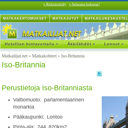
» Rekisteröidy
» Salasana hukassa?
MATKAKERTOMUKSET
MATKAJUTUT
MATKAILUKESKUSTE
Hotellien hintavertailu »
Äkkilähdöt »
Lennot »
Matkailijat.net
»
Matkakohteet
»
Iso-Britannia
Iso-Britannia
Perustietoja Iso-Britanniasta
Valtiomuoto: parlamentaarinen
monarkia
Pääkaupunki: Lontoo
Pinta-ala: 244 820km2