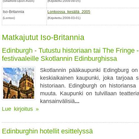
(Stratford-Upon-Avon)
(Kirjoitettu:2009-09-05)
Iso-Britannia
Lontoossa kesällä 2005
(Lontoo)
(Kirjoitettu:2008-03-01)
Matkajutut Iso-Britannia
Edinburgh - Tutustu historiaan tai The Fringe -
festivaaleille Skotlannin Edinburghissa
Skotlannin pääkaupunki Edingburg on
keskiaikainen kaupunki, joka tarjoaa s
historiaan. Edingburgh on historiansa 
muuta. Kaupunki on tulvillaan teatteria
kansainvälisiä
...
Lue kirjoitus »
Edinburghin hotellit esittelyssä