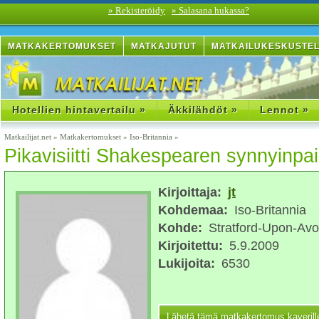
» Rekisteröidy
» Salasana hukassa?
MATKAKERTOMUKSET
MATKAJUTUT
MATKAILUKESKUSTE
Hotellien hintavertailu »
Äkkilähdöt »
Lennot »
Matkailijat.net
»
Matkakertomukset
»
Iso-Britannia
»
Pikavisiitti Shakespearen synnyinpai
Kirjoittaja:
jt
Kohdemaa:
Iso-Britannia
Kohde:
Stratford-Upon-Av
Kirjoitettu:
5.9.2009
Lukijoita:
6530