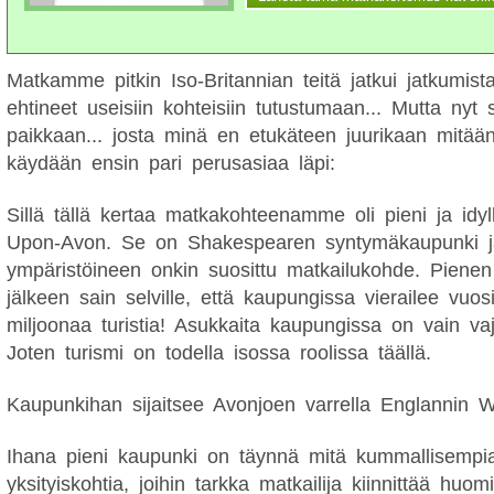
Matkamme pitkin Iso-Britannian teitä jatkui jatkumis
ehtineet useisiin kohteisiin tutustumaan... Mutta ny
paikkaan... josta minä en etukäteen juurikaan mitään 
käydään ensin pari perusasiaa läpi:
Sillä tällä kertaa matkakohteenamme oli pieni ja idyll
Upon-Avon. Se on Shakespearen syntymäkaupunki ja
ympäristöineen onkin suosittu matkailukohde. Pienen n
jälkeen sain selville, että kaupungissa vierailee vuosi
miljoonaa turistia! Asukkaita kaupungissa on vain vaj
Joten turismi on todella isossa roolissa täällä.
Kaupunkihan sijaitsee Avonjoen varrella Englannin W
Ihana pieni kaupunki on täynnä mitä kummallisempia
yksityiskohtia, joihin tarkka matkailija kiinnittää huom