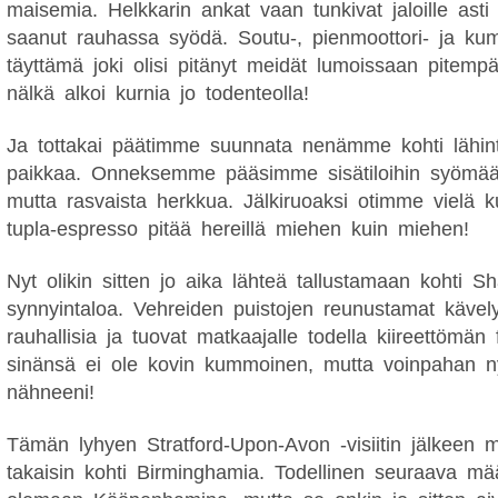
maisemia. Helkkarin ankat vaan tunkivat jaloille asti
saanut rauhassa syödä. Soutu-, pienmoottori- ja ku
täyttämä joki olisi pitänyt meidät lumoissaan pitemp
nälkä alkoi kurnia jo todenteolla!
Ja tottakai päätimme suunnata nenämme kohti lähint
paikkaa. Onneksemme pääsimme sisätiloihin syömään
mutta rasvaista herkkua. Jälkiruoaksi otimme vielä k
tupla-espresso pitää hereillä miehen kuin miehen!
Nyt olikin sitten jo aika lähteä tallustamaan kohti 
synnyintaloa. Vehreiden puistojen reunustamat kävely
rauhallisia ja tuovat matkaajalle todella kiireettömän fi
sinänsä ei ole kovin kummoinen, mutta voinpahan n
nähneeni!
Tämän lyhyen Stratford-Upon-Avon -visiitin jälkeen 
takaisin kohti Birminghamia. Todellinen seuraava m