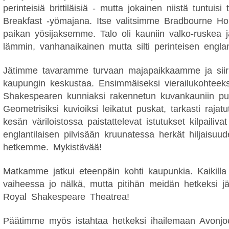
perinteisiä brittiläisiä - mutta jokainen niistä tuntuis
Breakfast -yömajana. Itse valitsimme Bradbourne H
paikan yösijaksemme. Talo oli kauniin valko-ruskea ja
lämmin, vanhanaikainen mutta silti perinteisen englan
Jätimme tavaramme turvaan majapaikkaamme ja siir
kaupungin keskustaa. Ensimmäiseksi vierailukohte
Shakespearen kunniaksi rakennetun kuvankauniin pu
Geometrisiksi kuvioiksi leikatut puskat, tarkasti rajat
kesän väriloistossa paistattelevat istutukset kilpailiv
englantilaisen pilvisään kruunatessa herkät hiljaisuu
hetkemme. Mykistävää!
Matkamme jatkui eteenpäin kohti kaupunkia. Kaikilla 
vaiheessa jo nälkä, mutta pitihän meidän hetkeksi j
Royal Shakespeare Theatrea!
Päätimme myös istahtaa hetkeksi ihailemaan Avonjo