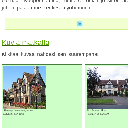
olemaan Kööpenhamina, mutta se onkin jo sitten aiv
johon palaamme kenties myöhemmin...
Kuvia matkalta
Klikkaa kuvaa nähdesi sen suurempana!
Shakespearen synnyintalo.
Bradbourne House
(Lisätty: 5.9.2009)
(Lisätty: 5.9.2009)