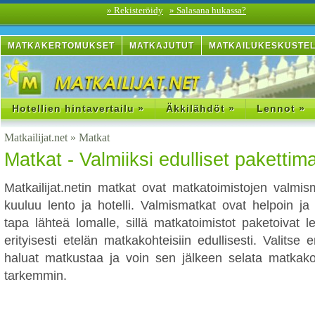
» Rekisteröidy
» Salasana hukassa?
MATKAKERTOMUKSET
MATKAJUTUT
MATKAILUKESKUSTE
Hotellien hintavertailu »
Äkkilähdöt »
Lennot »
Matkailijat.net
»
Matkat
Matkat - Valmiiksi edulliset pakettima
Matkailijat.netin matkat ovat matkatoimistojen valmism
kuuluu lento ja hotelli. Valmismatkat ovat helpoin ja 
tapa lähteä lomalle, sillä matkatoimistot paketoivat le
erityisesti etelän matkakohteisiin edullisesti. Valitse
haluat matkustaa ja voin sen jälkeen selata matkakoh
tarkemmin.