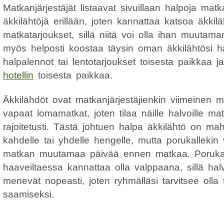
Matkanjärjestäjät listaavat sivuillaan halpoja matka
äkkilähtöjä erillään, joten kannattaa katsoa äkkilä
matkatarjoukset, sillä niitä voi olla ihan muutam
myös helposti koostaa täysin oman äkkilähtösi hal
halpalennot tai lentotarjoukset toisesta paikkaa 
hotellin
toisesta paikkaa.
Äkkilähdöt ovat matkanjärjestäjienkin viimeinen 
vapaat lomamatkat, joten tilaa näille halvoille ma
rajoitetusti. Tästä johtuen halpa äkkilähtö on mah
kahdelle tai yhdelle hengelle, mutta porukallekin
matkan muutamaa päivää ennen matkaa. Porukal
haaveiltaessa kannattaa olla valppaana, sillä hal
menevät nopeasti, joten ryhmälläsi tarvitsee oll
saamiseksi.