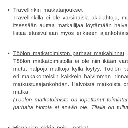
Travellinkin matkatarjoukset
Travellinkillä ei ole varsinaisia äkkilähtöjä, m
itsessään auttaa matkailijaa löytämään halva
listaa etusivullaan myös erikseen ajankohtais
Töölön matkatoimiston parhaat matkahinnat
Töölön matkatoimistolla ei ole niin ikään vars
mutta halpoja matkoja kyllä löytyy. Töölön p
eri makakohteisiin kaikkein halvimman hinna
matkustusajankohdan. Halvoista matkoista 
matka.
(Töölön matkatoimisto on lopettanut toiminta
parhaita hintoja ei enään ole. Tilalle on tull
Hispanian Äkkiä pois -matkat