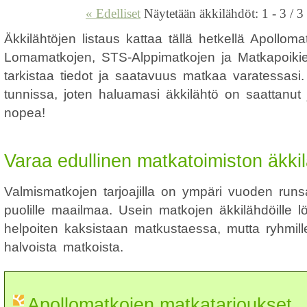
« Edelliset
Näytetään äkkilähdöt: 1 - 3 / 3
Äkkilähtöjen listaus kattaa tällä hetkellä Apollom
Lomamatkojen, STS-Alppimatkojen ja Matkapoikie
tarkistaa tiedot ja saatavuus matkaa varatessasi. 
tunnissa, joten haluamasi äkkilähtö on saattanut
nopea!
Varaa edullinen matkatoimiston äkkil
Valmismatkojen tarjoajilla on ympäri vuoden runsa
puolille maailmaa. Usein matkojen äkkilähdöille 
helpoiten kaksistaan matkustaessa, mutta ryhmille
halvoista matkoista.
Apollomatkojen matkatarjoukset