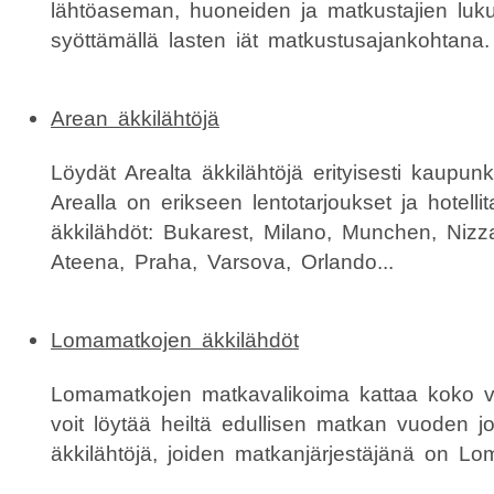
lähtöaseman, huoneiden ja matkustajien lu
syöttämällä lasten iät matkustusajankohtana.
Arean äkkilähtöjä
Löydät Arealta äkkilähtöjä erityisesti kaupunk
Arealla on erikseen lentotarjoukset ja hotelli
äkkilähdöt: Bukarest, Milano, Munchen, Nizza
Ateena, Praha, Varsova, Orlando...
Lomamatkojen äkkilähdöt
Lomamatkojen matkavalikoima kattaa koko v
voit löytää heiltä edullisen matkan vuoden j
äkkilähtöjä, joiden matkanjärjestäjänä on Lo