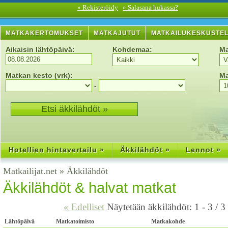
» Rekisteröidy
» Salasana hukassa?
MATKAKERTOMUKSET
MATKAJUTUT
MATKAILUKESKUSTE
Aikaisin lähtöpäivä:
Kohdemaa:
Ma
Matkan kesto (vrk):
Ma
-
Hotellien hintavertailu »
Äkkilähdöt »
Lennot »
Matkailijat.net
»
Äkkilähdöt
Äkkilähdöt & halvat matkat
« Edelliset
Näytetään äkkilähdöt: 1 - 3 / 3
Lähtöpäivä
Matkatoimisto
Matkakohde