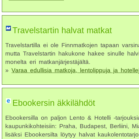
Travelstartin halvat matkat
Travelstartilla ei ole Finnmatkojen tapaan varsina
mutta Travelstartin hakukone hakee sinulle ha
monelta eri matkanjärjestäjältä.
»
Varaa edullisia matkoja, lentolippuja ja hotelle
Ebookersin äkkilähdöt
Ebookersilla on paljon Lento & Hotelli -tarjouksia
kaupunkikohteisiin: Praha, Budapest, Berliini, 
lisäksi Ebookersilta löytyy halvat kaukolentotarjo