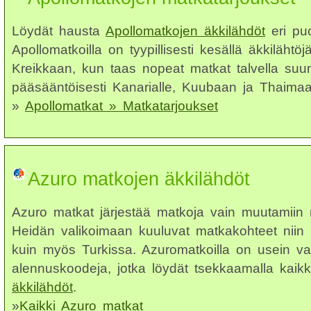
Löydät hausta
Apollomatkojen äkkilähdöt
eri puo
Apollomatkoilla on tyypillisesti kesällä äkkilähtöj
Kreikkaan, kun taas nopeat matkat talvella suu
pääsääntöisesti Kanarialle, Kuubaan ja Thaima
»
Apollomatkat » Matkatarjoukset
Azuro matkojen äkkilähdöt
Azuro matkat järjestää matkoja vain muutamiin m
Heidän valikoimaan kuuluvat matkakohteet niin 
kuin myös Turkissa. Azuromatkoilla on usein vai
alennuskoodeja, jotka löydät tsekkaamalla kaik
äkkilähdöt
.
»
Kaikki Azuro matkat