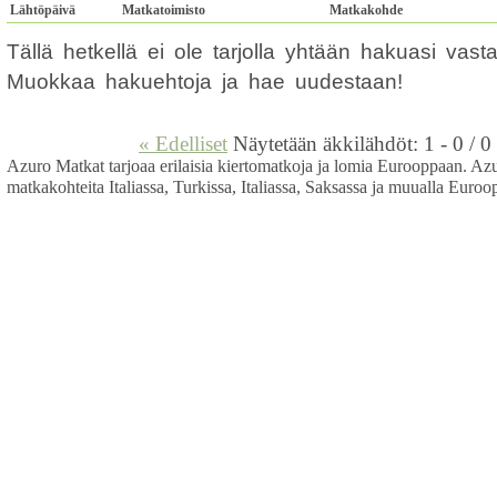
Lähtöpäivä
Matkatoimisto
Matkakohde
Tällä hetkellä ei ole tarjolla yhtään hakuasi vas
Muokkaa hakuehtoja ja hae uudestaan!
« Edelliset
Näytetään äkkilähdöt: 1 - 0 / 0
Azuro Matkat tarjoaa erilaisia kiertomatkoja ja lomia Eurooppaan. Az
matkakohteita Italiassa, Turkissa, Italiassa, Saksassa ja muualla Euroo