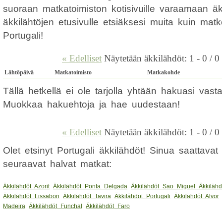
suoraan matkatoimiston kotisivuille varaamaan ä
äkkilähtöjen etusivulle etsiäksesi muita kuin mat
Portugali!
« Edelliset
Näytetään äkkilähdöt: 1 - 0 / 0
Lähtöpäivä
Matkatoimisto
Matkakohde
Tällä hetkellä ei ole tarjolla yhtään hakuasi vas
Muokkaa hakuehtoja ja hae uudestaan!
« Edelliset
Näytetään äkkilähdöt: 1 - 0 / 0
Olet etsinyt Portugali äkkilähdöt! Sinua saattava
seuraavat halvat matkat:
Äkkilähdöt Azorit
Äkkilähdöt Ponta Delgada
Äkkilähdöt Sao Miguel
Äkkilähd
Äkkilähdöt Lissabon
Äkkilähdöt Tavira
Äkkilähdöt Portugali
Äkkilähdöt Alvor
Madeira
Äkkilähdöt Funchal
Äkkilähdöt Faro