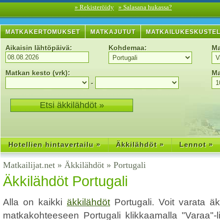
» Rekisteröidy
» Salasana hukassa?
MATKAKERTOMUKSET
MATKAJUTUT
MATKAILUKESKUSTE
Aikaisin lähtöpäivä:
Kohdemaa:
Ma
Matkan kesto (vrk):
Ma
-
Hotellien hintavertailu »
Äkkilähdöt »
Lennot »
Matkailijat.net
»
Äkkilähdöt
»
Portugali
Äkkilähdöt Portugali
Alla on kaikki
äkkilähdöt
Portugali. Voit varata ä
matkakohteeseen Portugali klikkaamalla "Varaa"-li