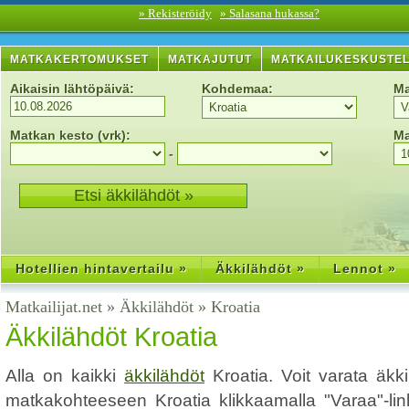
» Rekisteröidy
» Salasana hukassa?
MATKAKERTOMUKSET
MATKAJUTUT
MATKAILUKESKUSTE
Aikaisin lähtöpäivä:
Kohdemaa:
Ma
Matkan kesto (vrk):
Ma
-
Hotellien hintavertailu »
Äkkilähdöt »
Lennot »
Matkailijat.net
»
Äkkilähdöt
»
Kroatia
Äkkilähdöt Kroatia
Alla on kaikki
äkkilähdöt
Kroatia. Voit varata äkk
matkakohteeseen Kroatia klikkaamalla "Varaa"-link