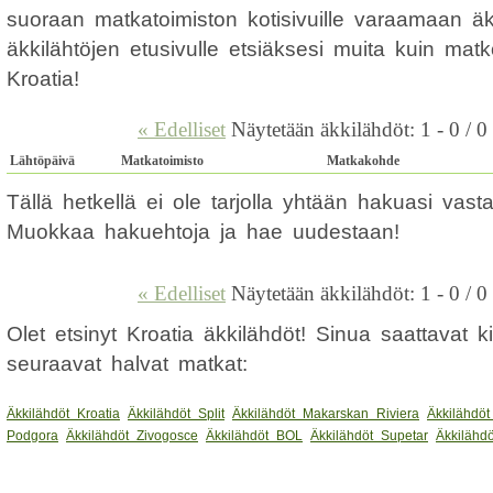
suoraan matkatoimiston kotisivuille varaamaan ä
äkkilähtöjen etusivulle etsiäksesi muita kuin mat
Kroatia!
« Edelliset
Näytetään äkkilähdöt: 1 - 0 / 0
Lähtöpäivä
Matkatoimisto
Matkakohde
Tällä hetkellä ei ole tarjolla yhtään hakuasi vas
Muokkaa hakuehtoja ja hae uudestaan!
« Edelliset
Näytetään äkkilähdöt: 1 - 0 / 0
Olet etsinyt Kroatia äkkilähdöt! Sinua saattavat 
seuraavat halvat matkat:
Äkkilähdöt Kroatia
Äkkilähdöt Split
Äkkilähdöt Makarskan Riviera
Äkkilähdöt
Podgora
Äkkilähdöt Zivogosce
Äkkilähdöt BOL
Äkkilähdöt Supetar
Äkkilähd