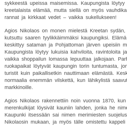
sykkeestä upeissa maisemissa. Kaupungista löytyy p
kreetalaista elämää, mutta siellä on myös vauhdika
rannat ja kirkkaat vedet – vaikka sukellukseen!
Agios Nikolaos on monen mielestä Kreetan sydän, e
kutsuttu saaren tyylikkäimmäksi kaupungiksi. Elämä
keskittyy sataman ja Pohjattoman järven upeisiin m
Kaupungista löytyy lukuisia kahviloita, ravintoloita j
vaikka shoppailun lomassa lepuuttaa jalkojaan. Par
ruokapaikat löytyvät kaupungin torin tuntumasta, jon
turistit kuin paikallisetkin nauttimaan elämästä. Kesk
normaalia enemmän vilskettä, kun lähikylistä saavutaa
markkinoille.
Agios Nikolaos rakennettiin noin vuonna 1870, kun I
merenkulkijat löysivät kauniin lahden, jonka he nime
Kaupunki itsessään sai nimen merimiesten suojelu
Nikolaosin mukaan, ja myös tälle omistettu kappeli