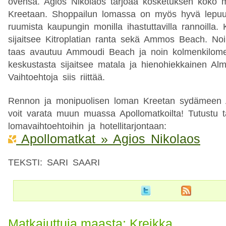
ovensa. Agios Nikolaos tarjoaa kosketuksen koko m
Kreetaan. Shoppailun lomassa on myös hyvä lepuut
ruumista kaupungin monilla ihastuttavilla rannoilla
sijaitsee Kitroplatian ranta sekä Ammos Beach. Noi
taas avautuu Ammoudi Beach ja noin kolmenkilome
keskustasta sijaitsee matala ja hienohiekkainen Alm
Vaihtoehtoja siis riittää.
Rennon ja monipuolisen loman Kreetan sydämeen A
voit varata muun muassa Apollomatkoilta! Tutustu 
lomavaihtoehtoihin ja hotellitarjontaan:
Apollomatkat » Agios Nikolaos
TEKSTI: SARI SAARI
Matkajuttuja maasta: Kreikka