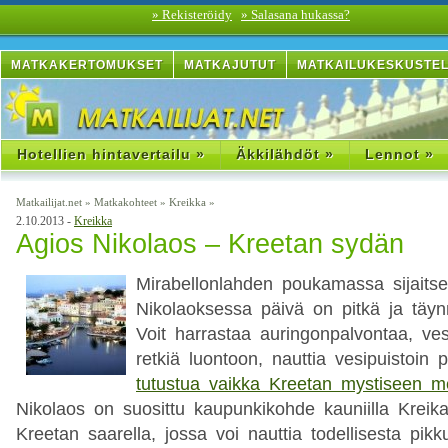
» Rekisteröidy
» Salasana hukassa?
MATKAKERTOMUKSET
MATKAJUTUT
MATKAILUKESKUSTE
Hotellien hintavertailu »
Äkkilähdöt »
Lennot »
Matkailijat.net
»
Matkakohteet
»
Kreikka
»
2.10.2013 -
Kreikka
Agios Nikolaos – Kreetan sydän
Mirabellonlahden poukamassa sijaits
Nikolaoksessa päivä on pitkä ja täyn
Voit harrastaa auringonpalvontaa, ves
retkiä luontoon, nauttia vesipuistoin p
tutustua vaikka Kreetan mystiseen m
Nikolaos on suosittu kaupunkikohde kauniilla Kreikal
Kreetan saarella, jossa voi nauttia todellisesta pik