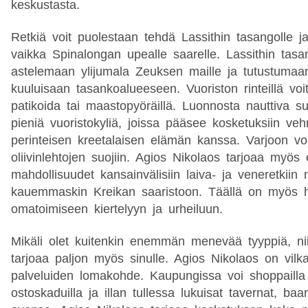
keskustasta.
Retkiä voit puolestaan tehdä Lassithin tasangolle ja
vaikka Spinalongan upealle saarelle. Lassithin tasa
astelemaan ylijumala Zeuksen maille ja tutustumaan
kuuluisaan tasankoalueeseen. Vuoriston rinteillä voi
patikoida tai maastopyöräillä. Luonnosta nauttiva 
pieniä vuoristokyliä, joissa pääsee kosketuksiin ve
perinteisen kreetalaisen elämän kanssa. Varjoon vo
oliivinlehtojen suojiin. Agios Nikolaos tarjoaa myös
mahdollisuudet kansainvälisiin laiva- ja veneretkiin n
kauemmaskin Kreikan saaristoon. Täällä on myös h
omatoimiseen kiertelyyn ja urheiluun.
Mikäli olet kuitenkin enemmän menevää tyyppiä, ni
tarjoaa paljon myös sinulle. Agios Nikolaos on vilk
palveluiden lomakohde. Kaupungissa voi shoppailla v
ostoskaduilla ja illan tullessa lukuisat tavernat, baa