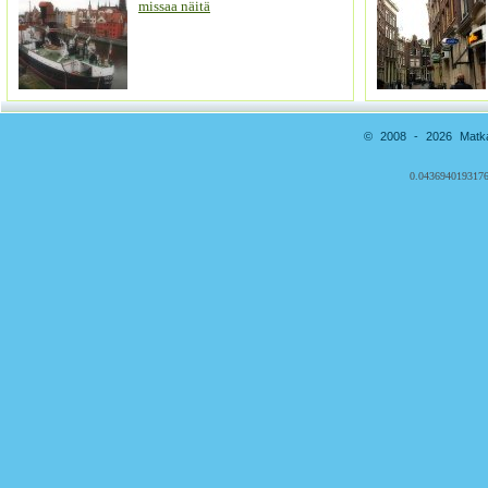
missaa näitä
© 2008 - 2026 Matkai
0.0436940193176