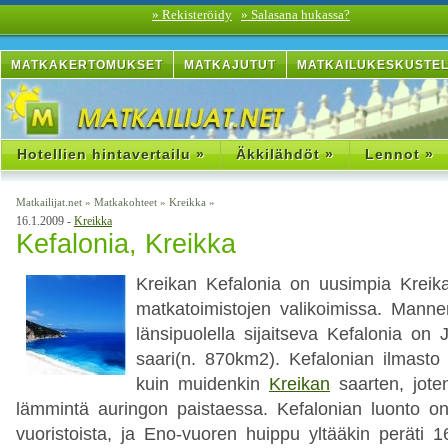
» Rekisteröidy
» Salasana hukassa?
MATKAKERTOMUKSET
MATKAJUTUT
MATKAILUKESKUSTE
Hotellien hintavertailu »
Äkkilähdöt »
Lennot »
Matkailijat.net
»
Matkakohteet
»
Kreikka
»
16.1.2009 -
Kreikka
Kefalonia, Kreikka
Kreikan Kefalonia on uusimpia Krei
matkatoimistojen valikoimissa. Manne
länsipuolella sijaitseva Kefalonia on
saari(n. 870km2). Kefalonian ilmast
kuin muidenkin
Kreikan
saarten, jote
lämmintä auringon paistaessa. Kefalonian luonto on
vuoristoista, ja Eno-vuoren huippu yltääkin peräti 1