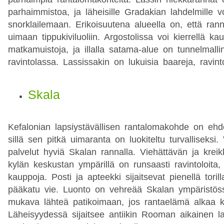
parhaimmistoa, ja läheisille Gradakian lahdelmille v
snorklailemaan. Erikoisuutena alueella on, että ran
uimaan tippukiviluoliin. Argostolissa voi kierrellä ka
matkamuistoja, ja illalla satama-alue on tunnelmalli
ravintolassa. Lassissakin on lukuisia baareja, ravint
Skala
Kefalonian lapsiystävällisen rantalomakohde on ehd
sillä sen pitkä uimaranta on luokiteltu turvalliseksi
palvelut hyviä Skalan rannalla. Viehättävän ja krei
kylän keskustan ympärillä on runsaasti ravintoloita, i
kauppoja. Posti ja apteekki sijaitsevat pienellä toril
pääkatu vie. Luonto on vehreää Skalan ympäristöss
mukava lähteä patikoimaan, jos rantaelämä alkaa ky
Läheisyydessä sijaitsee antiikin Rooman aikainen lat