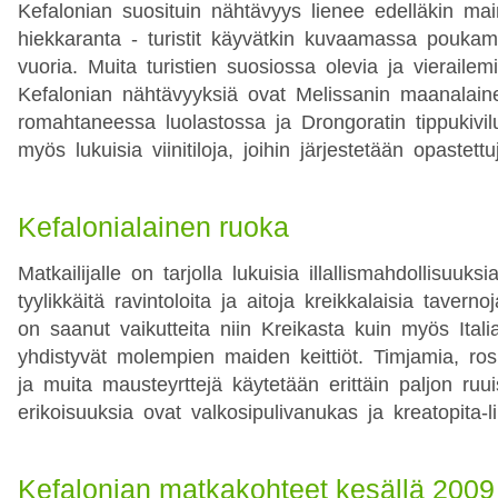
Kefalonian suosituin nähtävyys lienee edelläkin mai
hiekkaranta - turistit käyvätkin kuvaamassa poukama
vuoria. Muita turistien suosiossa olevia ja vierailem
Kefalonian nähtävyyksiä ovat Melissanin maanalainen
romahtaneessa luolastossa ja Drongoratin tippukivil
myös lukuisia viinitiloja, joihin järjestetään opastettu
Kefalonialainen ruoka
Matkailijalle on tarjolla lukuisia illallismahdollisuuks
tyylikkäitä ravintoloita ja aitoja kreikkalaisia taverno
on saanut vaikutteita niin Kreikasta kuin myös Itali
yhdistyvät molempien maiden keittiöt. Timjamia, ros
ja muita mausteyrttejä käytetään erittäin paljon ruui
erikoisuuksia ovat valkosipulivanukas ja kreatopita-li
Kefalonian matkakohteet kesällä 2009