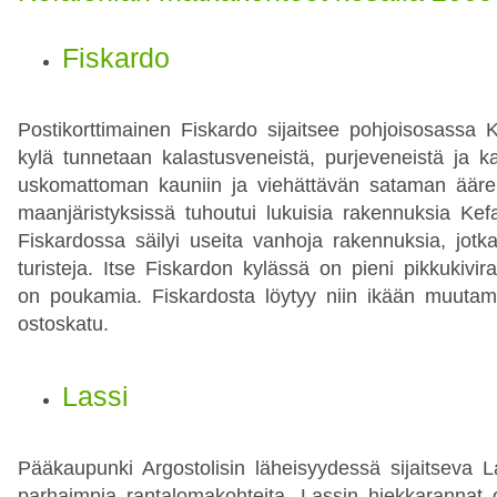
Fiskardo
Postikorttimainen Fiskardo sijaitsee pohjoisosassa Ke
kylä tunnetaan kalastusveneistä, purjeveneistä ja ka
uskomattoman kauniin ja viehättävän sataman ääre
maanjäristyksissä tuhoutui lukuisia rakennuksia Kef
Fiskardossa säilyi useita vanhoja rakennuksia, jotk
turisteja. Itse Fiskardon kylässä on pieni pikkukivira
on poukamia. Fiskardosta löytyy niin ikään muutam
ostoskatu.
Lassi
Pääkaupunki Argostolisin läheisyydessä sijaitseva L
parhaimpia rantalomakohteita. Lassin hiekkarannat 