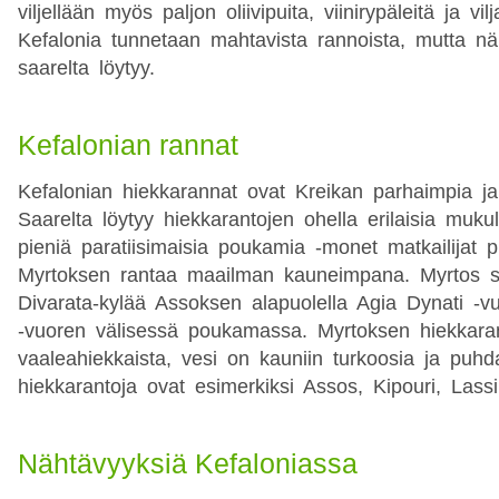
viljellään myös paljon oliivipuita, viinirypäleitä ja v
Kefalonia tunnetaan mahtavista rannoista, mutta nä
saarelta löytyy.
Kefalonian rannat
Kefalonian hiekkarannat ovat Kreikan parhaimpia ja
Saarelta löytyy hiekkarantojen ohella erilaisia mukul
pieniä paratiisimaisia poukamia -monet matkailijat p
Myrtoksen rantaa maailman kauneimpana. Myrtos sij
Divarata-kylää Assoksen alapuolella Agia Dynati -v
-vuoren välisessä poukamassa. Myrtoksen hiekkara
vaaleahiekkaista, vesi on kauniin turkoosia ja puhd
hiekkarantoja ovat esimerkiksi Assos, Kipouri, Lass
Nähtävyyksiä Kefaloniassa