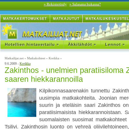
» Rekisteröidy
» Salasana hukassa?
MATKAKERTOMUKSET
MATKAJUTUT
MATKAILUKESKUSTE
Hotellien hintavertailu »
Äkkilähdöt »
Lennot »
Matkailijat.net
»
Matkakohteet
»
Kreikka
»
9.6.2009 -
Kreikka
Zakinthos - unelmien paratiisiloma 
saaren hiekkarannoilla
Kilpikonnasaarenakin tunnettu Zakint
uusimpia matkakohteita. Joonian me
suurin ja eteläisin saari Zakinthos o
paratiisimaisista hiekkarannoistaan. S
suomalaisten suosimat matkakohteet 
Tsilivi. Zakinthosin luonto on vehreä oliivilehtoinee