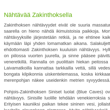
Nähtävää Zakinthoksella
Zakinthoksen nähtävyydet eivät ole suuria massatur
saarella on hieno nähdä ikimuistoisia paikkoja. Mon
nähtävyyksille järjestetään retkiä, ja ne ehtinee kai
käymään läpi yhden lomamatkan aikana. Salakuljett
ehdottomasti Zakinthoksen kuuluisin nähtävyys. H
on piilossa vuorten juurella, ja sinne pääsee päivittäi
veneretkillä. Rannalla on puolittain hiekan peitossa 
Laivamatkoilla kannattaa tarkkailla vettä, sillä vede
bongata kilpikonnia uiskentelemassa, koska kirkka
merenpohjan näkee useidenkin metrien syvyydessä
Pohjois-Zakinthoksen Siniset luolat (Blue Caves) o
nähtävyys. Sinisille luolille tehdään venekierroksia 
Erityisen kauniiksi paikan tekee sininen vesi, jollai