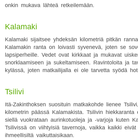
onkin mukava lähteä retkeilemään.
Kalamaki
Kalamaki sijaitsee yhdeksän kilometriä pitkän rann
Kalamakin ranta on loivasti syvenevä, joten se sov
lapsiperheille. Vedet ovat kirkkaat ja mukavat uiske
snorklaamiseen ja sukeltamiseen. Ravintoloita ja tav
kylässä, joten matkailijalla ei ole tarvetta syödä hot
Tsilivi
Itä-Zakinthoksen suosituin matkakohde lienee Tsilivi
kilometrin päässä Kalamakista. Tsilivin hiekkaranta
siellä vuokrataan aurinkotuoleja ja -varjoja kuten K
Tsilivissä on viihtyisiä tavernoja, vaikka kaikki eivä
ihmeellisiltä vaikuttaisikaan.