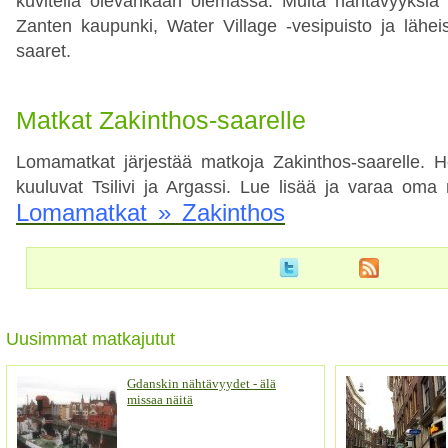
kuvitella olevankaan olemassa. Muita nähtävyyksiä 
Zanten kaupunki, Water Village -vesipuisto ja lähe
saaret.
Matkat Zakinthos-saarelle
Lomamatkat järjestää matkoja Zakinthos-saarelle. 
kuuluvat Tsilivi ja Argassi. Lue lisää ja varaa oma
Lomamatkat » Zakinthos
Uusimmat matkajutut
Gdanskin nähtävyydet - älä
missaa näitä