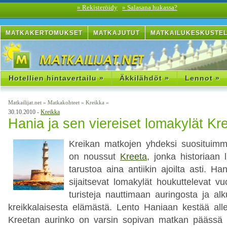
» Rekisteröidy
» Salasana hukassa?
MATKAKERTOMUKSET
MATKAJUTUT
MATKAILUKESKUSTE
Hotellien hintavertailu »
Äkkilähdöt »
Lennot »
Matkailijat.net
»
Matkakohteet
»
Kreikka
»
30.10.2010 -
Kreikka
Hania ja sen viereiset lomakylät Kre
Kreikan matkojen yhdeksi suosituimm
on noussut
Kreeta
, jonka historiaan l
tarustoa aina antiikin ajoilta asti. Han
sijaitsevat lomakylät houkuttelevat vuo
turisteja nauttimaan auringosta ja alk
kreikkalaisesta elämästä. Lento Haniaan kestää alle 
Kreetan aurinko on varsin sopivan matkan päässä 