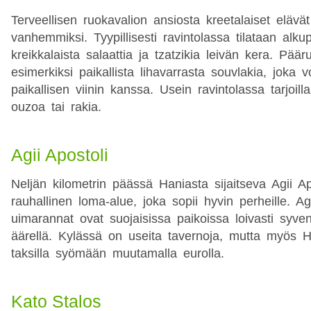
Terveellisen ruokavalion ansiosta kreetalaiset elävä
vanhemmiksi. Tyypillisesti ravintolassa tilataan alku
kreikkalaista salaattia ja tzatzikia leivän kera. Päär
esimerkiksi paikallista lihavarrasta souvlakia, joka 
paikallisen viinin kanssa. Usein ravintolassa tarjoilla
ouzoa tai rakia.
Agii Apostoli
Neljän kilometrin päässä Haniasta sijaitseva Agii Ap
rauhallinen loma-alue, joka sopii hyvin perheille. Ag
uimarannat ovat suojaisissa paikoissa loivasti syv
äärellä. Kylässä on useita tavernoja, mutta myös 
taksilla syömään muutamalla eurolla.
Kato Stalos