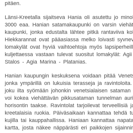
pitäen.
Länsi-Kreetalla sijaitseva Hania oli asutettu jo minol
3000 eaa. Hanian satamakaupunki on varsin viehät
kaupunki, jonka edustalta lähtee pitkä rantaviiva koh
Hiekkarannat ovat pääasiassa melko loivasti syvnev
lomakylät ovat hyviä vaihtoehtoja myös lapsiperheil
kuljettaessa vastaan tulevat suositut lomakylät: Agii
Stalos - Agia Marina - Platanias.
Hanian kaupungin keskuksena voidaan pitää Venets
jonka ympärillä on lukuisia terasseja ja ravintoloita.
joku ilta syömään johonkin venetsialaisen sataman ra
voi kokea viehättävän pikkusataman tunnelman aur
horisontin taakse. Ravintolat tarjoilevat terveellisiä j
kreetalaisia ruokia. Päiväsaikaan kannattaa tehdä tul
kujilla tai kauppahallissa. Haniaan kannattaa napat
kartta, josta näkee näppärästi eri paikkojen sijainni