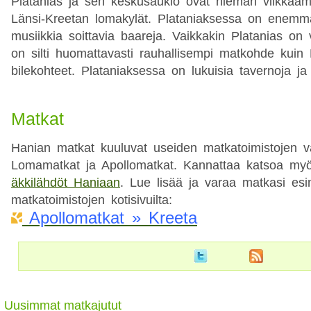
Platanias ja sen keskusaukio ovat hieman vilkkaa
Länsi-Kreetan lomakylät. Plataniaksessa on enemm
musiikkia soittavia baareja. Vaikkakin Platanias on v
on silti huomattavasti rauhallisempi matkohde kuin
bilekohteet. Plataniaksessa on lukuisia tavernoja ja 
Matkat
Hanian matkat kuuluvat useiden matkatoimistojen v
Lomamatkat ja Apollomatkat. Kannattaa katsoa myös 
äkkilähdöt Haniaan
. Lue lisää ja varaa matkasi esi
matkatoimistojen kotisivuilta:
Apollomatkat » Kreeta
Uusimmat matkajutut