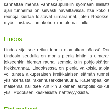
kannattaa mennä vanhakaupunkiin syömään illallista
ajan tunnelma on selvästi havaittavissa. Itse kok
reunoja kiertää loistavat uimarannat, joten Rodoks
myös loistava lomakohde rantalomailijoille.
Lindos
Lindos sijaitsee reilun tunnin ajomatkan päässä R
Lindosin seudulla on monia pieniä lahtia ja uimaran
jokseenkin hieman rauhallisempia kuin pohjoiskärje
hiekkarannat. Lindoksessa on pieniä valkoisia taloja
voi tuntea alkuperäisen kreikkalaisen elämän tunn
yksinkertaista rakennusarkkitehtuuria. Kauempaa ka
maisemia hallitsee Antiikin aikainen akropolis-kukk
yksi Rodoksen keskeisistä nähtävyyksistä.