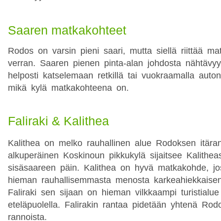
Saaren matkakohteet
Rodos on varsin pieni saari, mutta siellä riittää ma
verran. Saaren pienen pinta-alan johdosta nähtävy
helposti katselemaan retkillä tai vuokraamalla auton 
mikä kylä matkakohteena on.
Faliraki & Kalithea
Kalithea on melko rauhallinen alue Rodoksen itärann
alkuperäinen Koskinoun pikkukylä sijaitsee Kalithea
sisäsaareen päin. Kalithea on hyvä matkakohde, jo
hieman rauhallisemmasta menosta karkeahiekkaisen
Faliraki sen sijaan on hieman vilkkaampi turistialue
eteläpuolella. Falirakin rantaa pidetään yhtenä Rod
rannoista.