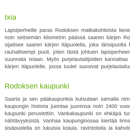
Ixia
Lapsiperheille paras Rodoksen matkakohteista lienee
noin seitsemän kilometrin päässä saaren kärjen Ro
sijaitsee saaren kärjen itäpuolella, joka länsipuolta
rauhallisempi puoli, joten tästä johtuen lapsiperhee
suunnata Ixiaan. Myös purjelautailijoiden kannatt
kärjen itäpuolelle, jossa tuulet suosivat purjelautailu
Rodoksen kaupunki
Saarta ja sen pääkaupunkia kutsutaan samalla nim
kaupungin historia juontaa juurensa noin 2400 vuod
kaupunki perustettiin. Vankakaupunki on ehkäpä t
nähtävyyksistä. Vanhaa kaupunginosaa kiertää linna
sisäpuolella on lukuisia kojuja, ravintoloita ja kahvilo