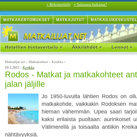
» Rekisteröidy
» Salasana hukassa?
MATKAKERTOMUKSET
MATKAJUTUT
MATKAILUKESKUSTE
Hotellien hintavertailu »
Äkkilähdöt »
Lennot »
Matkailijat.net
»
Matkakohteet
»
Kreikka
»
10.1.2011 -
Kreikka
Rodos - Matkat ja matkakohteet anti
jalan jäljille
Jo 1950-luvulta lähtien Rodos on ollu
matkakohde, vaikkakin Rodoksen matko
hieman vähemmän. Upea saari tarjoile
kaksi erilaista puoltaan: aurinkoiset 
Välimerellä ja toisaalta antiikin Kreik
nähtävyyksiä.