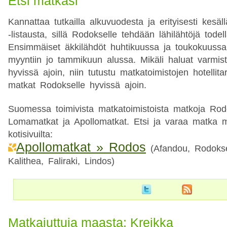
Etsi matkasi
Kannattaa tutkailla alkuvuodesta ja erityisesti kesäl
-listausta, sillä Rodokselle tehdään lähilähtöjä todel
Ensimmäiset äkkilähdöt huhtikuussa ja toukokuussa
myyntiin jo tammikuun alussa. Mikäli haluat varmis
hyvissä ajoin, niin tutustu matkatoimistojen hotellit
matkat Rodokselle hyvissä ajoin.
Suomessa toimivista matkatoimistoista matkoja Rodo
Lomamatkat ja Apollomatkat. Etsi ja varaa matka m
kotisivuilta:
Apollomatkat » Rodos
(Afandou, Rodokse
Kalithea, Faliraki, Lindos)
Matkajuttuja maasta: Kreikka