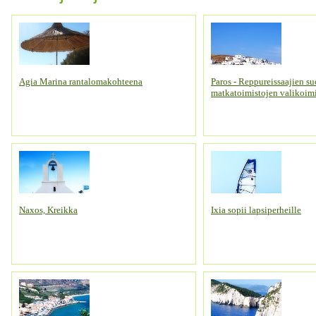
Agia Marina rantalomakohteena
Paros - Reppureissaajien su
matkatoimistojen valikoim
Naxos, Kreikka
Ixia sopii lapsiperheille