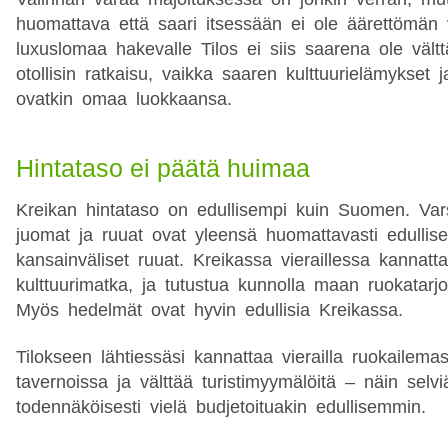
huomattava että saari itsessään ei ole äärettömän 
luxuslomaa hakevalle Tilos ei siis saarena ole vält
otollisin ratkaisu, vaikka saaren kulttuurielämykset 
ovatkin omaa luokkaansa.
Hintataso ei päätä huimaa
Kreikan hintataso on edullisempi kuin Suomen. Varsi
juomat ja ruuat ovat yleensä huomattavasti edullis
kansainväliset ruuat. Kreikassa vieraillessa kannatta
kulttuurimatka, ja tutustua kunnolla maan ruokatarjo
Myös hedelmät ovat hyvin edullisia Kreikassa.
Tilokseen lähtiessäsi kannattaa vierailla ruokailemas
tavernoissa ja välttää turistimyymälöitä – näin selviä
todennäköisesti vielä budjetoituakin edullisemmin.