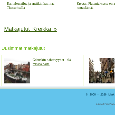
Rantalomailua ja antiikin havinaa
Kreetan Plataniaksessa on a
Thassoksella
rantaelämää
Matkajutut Kreikka »
Uusimmat matkajutut
Gdanskin nähtävyydet - älä
missaa näitä
© 2008 - 2026 Matkai
0.0369679927825