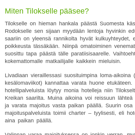
Miten Tilokselle pääsee?
Tilokselle on hieman hankala päästä Suomesta käs
Rodokselle sen sijaan myydään lentoja hyvinkin edul
saariin on yleensä rannikolta hyvät kulkuyhteydet, e
poikkeusta tässäkään. Niinpä omatoiminen venematk
suosittu tapa päästä tälle paratiisisaarelle. Vaihtoeh
kokemattomalle matkailijalle kaikkein mieluisin.
Livadiaan vieraillessasi suosituimpina loma-aikoina (
kesälomaviikot) kannattaa varata huone etukäteen. I
hotellipalveluista löytyy monia hotelleja niin Tiloksel
Kreikan saarilta. Muina aikoina voi reissuun lähteä l
ja varata majoitus vasta paikan päällä. Suurin osa 
majoituspalveluista toimii charter – tyylisesti, eli ho
aina paikan päällä.
Valinnan varaa majoituksessa on jonkin verran, m