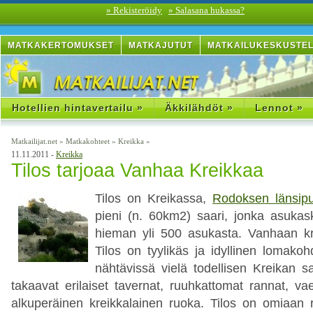
» Rekisteröidy
» Salasana hukassa?
MATKAKERTOMUKSET
MATKAJUTUT
MATKAILUKESKUSTE
Hotellien hintavertailu »
Äkkilähdöt »
Lennot »
Matkailijat.net
»
Matkakohteet
»
Kreikka
»
11.11.2011 -
Kreikka
Tilos tarjoaa Vanhaa Kreikkaa
Tilos on Kreikassa,
Rodoksen länsipu
pieni (n. 60km2) saari, jonka asukas
hieman yli 500 asukasta. Vanhaan kr
Tilos on tyylikäs ja idyllinen lomako
nähtävissä vielä todellisen Kreikan s
takaavat erilaiset tavernat, ruuhkattomat rannat, vael
alkuperäinen kreikkalainen ruoka. Tilos on omiaan