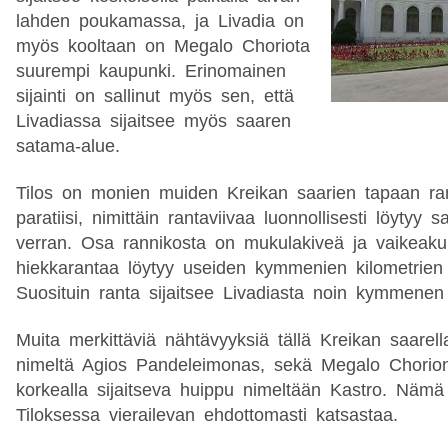
lahden poukamassa, ja Livadia on
myös kooltaan on Megalo Choriota
suurempi kaupunki. Erinomainen
sijainti on sallinut myös sen, että
Livadiassa sijaitsee myös saaren
satama-alue.
Tilos on monien muiden Kreikan saarien tapaan ran
paratiisi, nimittäin rantaviivaa luonnollisesti löytyy
verran. Osa rannikosta on mukulakiveä ja vaikeakul
hiekkarantaa löytyy useiden kymmenien kilometrien 
Suosituin ranta sijaitsee Livadiasta noin kymmenen
Muita merkittäviä nähtävyyksiä tällä Kreikan saarell
nimeltä Agios Pandeleimonas, sekä Megalo Chorion 
korkealla sijaitseva huippu nimeltään Kastro. Nämä
Tiloksessa vierailevan ehdottomasti katsastaa.