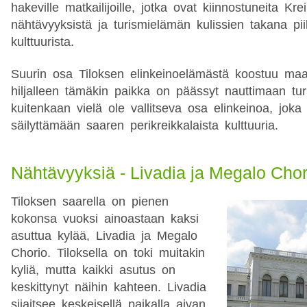
hakeville matkailijoille, jotka ovat kiinnostuneita Kre
nähtävyyksistä ja turismielämän kulissien takana pi
kulttuurista.
Suurin osa Tiloksen elinkeinoelämästä koostuu maan
hiljalleen tämäkin paikka on päässyt nauttimaan tur
kuitenkaan vielä ole vallitseva osa elinkeinoa, joka
säilyttämään saaren perikreikkalaista kulttuuria.
Nähtävyyksiä - Livadia ja Megalo Chor
Tiloksen saarella on pienen
kokonsa vuoksi ainoastaan kaksi
asuttua kylää, Livadia ja Megalo
Chorio. Tiloksella on toki muitakin
kyliä, mutta kaikki asutus on
keskittynyt näihin kahteen. Livadia
sijaitsee keskeisellä paikalla aivan