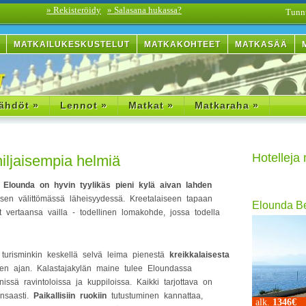
» Rekisteröidy
» Salasana hukassa?
Tunn
MATKAILUKESKUSTELUT
MATKAKOHTEET
MATKASÄÄ
ähdöt »
Lennot »
Matkat »
Matkaraha »
Hotelleja
iljaisempia helmiä
a Elounda on hyvin tyylikäs pieni kylä aivan lahden
ksen välittömässä läheisyydessä. Kreetalaiseen tapaan
Elounda B
vertaansa vailla - todellinen lomakohde, jossa todella
turisminkin keskellä selvä leima pienestä
kreikkalaisesta
ojen ajan. Kalastajakylän maine tulee Eloundassa
enissä ravintoloissa ja kuppiloissa. Kaikki tarjottava on
unsaasti.
Paikallisiin ruokiin
tutustuminen kannattaa,
alk.
1346€