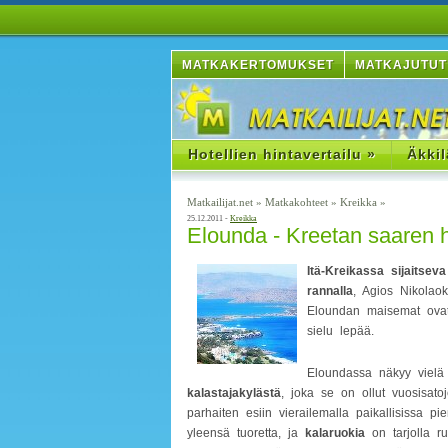
MATKAKERTOMUKSET
MATKAJUTUT
Hotellien hintavertailu »
Äkkil
Matkailijat.net
»
Matkakohteet
»
Kreikka
»
25.12.2011 -
Kreikka
Elounda - Kreetan saaren h
Itä-Kreikassa sijaitsev
rannalla
, Agios Nikolao
Eloundan maisemat ovat 
sielu lepää.
Eloundassa näkyy vielä 
kalastajakylästä
, joka se on ollut vuosisat
parhaiten esiin vierailemalla paikallisissa pi
yleensä tuoretta, ja
kalaruokia
on tarjolla r