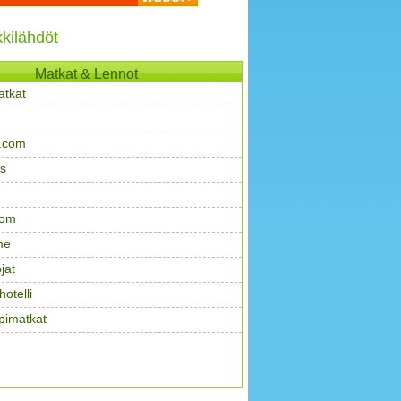
kilähdöt
Matkat & Lennot
atkat
.com
s
com
me
jat
otelli
pimatkat