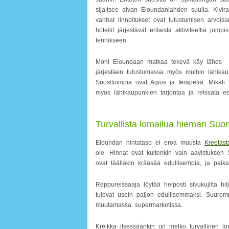
sijaitsee aivan Eloundanlahden suulla. Kivir
vanhat linnoitukset ovat tutustumisen arvoisi
hotellit järjestävät erilaista aktiviteettiä jumpis
tennikseen.
Moni Eloundaan matkaa tekevä käy lähes
järjestäen tutustumassa myös muihin lähikaup
Suosituimpia ovat Agios ja Ierapetra. Mikäli
myös lähikaupunkien tarjontaa ja reissata e
Turvallista lomailua hieman Suo
Eloundan hintataso ei eroa muusta
Kreetast
ole. Hinnat ovat kuitenkin vain aavistuksen 
ovat täälläkin krääsää edullisempia, ja paika
Reppureissaaja löytää helposti sivukujilta hil
tulevat usein paljon edullisemmaksi. Suurem
muutamassa supermarketissa.
Kreikka itsessäänkin on melko turvallinen lom