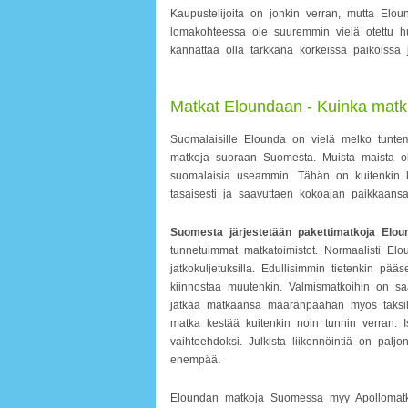
Kaupustelijoita on jonkin verran, mutta Eloun
lomakohteessa ole suuremmin vielä otettu h
kannattaa olla tarkkana korkeissa paikoissa j
Matkat Eloundaan - Kuinka mat
Suomalaisille Elounda on vielä melko tuntem
matkoja suoraan Suomesta. Muista maista ole
suomalaisia useammin. Tähän on kuitenkin 
tasaisesti ja saavuttaen kokoajan paikkaan
Suomesta järjestetään pakettimatkoja Elou
tunnetuimmat matkatoimistot. Normaalisti Elou
jatkokuljetuksilla. Edullisimmin tietenkin pää
kiinnostaa muutenkin. Valmismatkoihin on saat
jatkaa matkaansa määränpäähän myös taksilla t
matka kestää kuitenkin noin tunnin verran. Is
vaihtoehdoksi. Julkista liikennöintiä on pal
enempää.
Eloundan matkoja Suomessa myy Apollomatkat