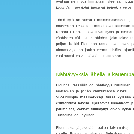
ovathan ne myös hinnaltaan yleensä muuta 
Eloundan ravintolat tarjoavat tietenkin myös 
Tämä kylä on suosittu rantalomakohteena, ja
maisemien keskellä. Rannat ovat kuitenkin us
Rannat kuitenkin soveltuvat hyvin jo hieman 
vähäiseen väkilukuun nähden, joka tekee ran
paljoa. Kaikki Eloundan rannat ovat myös pä
uimavalvojia on jonkin verran. Lisäksi ajoreit
vuokraavat voivat käydä tutustumassa.
Nähtävyyksiä lähellä ja kauemp
Elounda itsessään on nähtävyys kauniiden
maisemien ja jylhän olemuksensa vuoksi.
Suosituimpia maamerkkejä tässä kylässä 
esimerkiksi lähellä sijaitsevat linnakkeet ja
jättimäiset, vanhat tuulimyllyt aivan kylän l
Tunnelma on idyllinen.
Eloundasta järjestetään paljon laivamatkoja l
saariin. Eritoten suosittu on Spinalongan saa