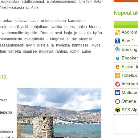
ruokalistaa edullisemmat.
Epäluuloisimpien turistien iloksi
länsimaalaista ruokaa.
Nopeat äk
 antaa loistavat avut rentoutumiseen kauniiden
ein suurikivisiä pohjaltaan, vaikka hiekka onkin hienoa.
Apollom
vanhemmille lapsille. Rannat ovat isoja ja laajoja kylän
talomailusta miellyttävää - tungosta ei ole yleensä
Blue 1
äsääntöisesti hyvin siistejä ja hyvässä kunnossa. Myös
Booking
tien varrella sijaitsee mukavia rantoja, joihin autoa
Ebooker
Eticket.fi
Hotels.
ana
Interho
Matkapo
ovat
Omena h
STS Alp
iepeillä
.
äheisiin
ri, joka