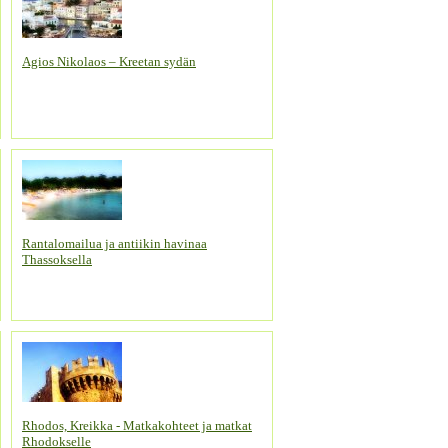
Agios Nikolaos – Kreetan sydän
Rantalomailua ja antiikin havinaa
Thassoksella
Rhodos, Kreikka - Matkakohteet ja matkat
Rhodokselle