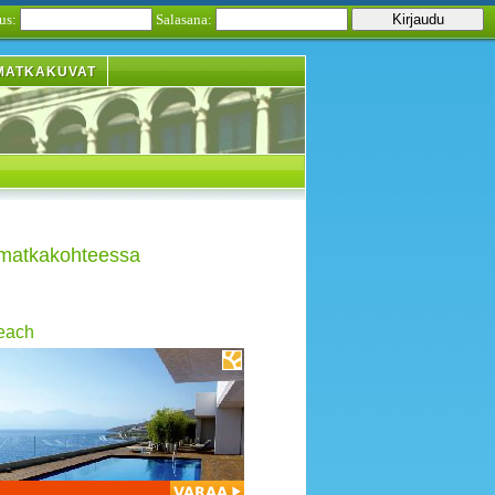
us:
Salasana:
MATKAKUVAT
 matkakohteessa
each