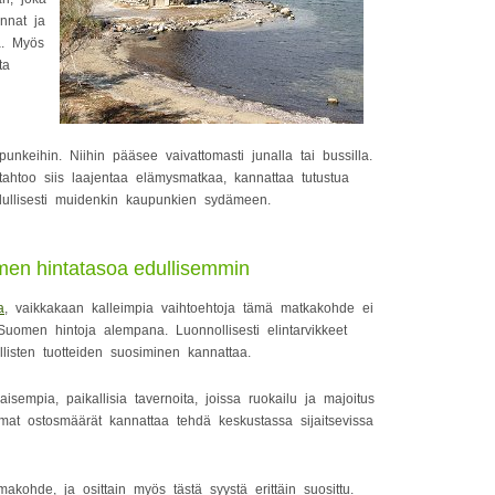
annat ja
a. Myös
ta
unkeihin. Niihin pääsee vaivattomasti junalla tai bussilla.
 tahtoo siis laajentaa elämysmatkaa, kannattaa tutustua
dullisesti muidenkin kaupunkien sydämeen.
men hintatasoa edullisemmin
a
, vaikkakaan kalleimpia vaihtoehtoja tämä matkakohde ei
Suomen hintoja alempana. Luonnollisesti elintarvikkeet
llisten tuotteiden suosiminen kannattaa.
jaisempia, paikallisia tavernoita, joissa ruokailu ja majoitus
mat ostosmäärät kannattaa tehdä keskustassa sijaitsevissa
akohde, ja osittain myös tästä syystä erittäin suosittu.