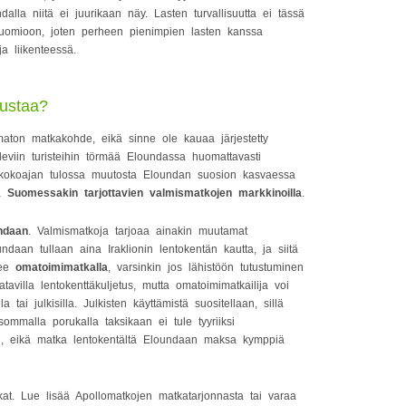
dalla niitä ei juurikaan näy. Lasten turvallisuutta ei tässä
uomioon, joten perheen pienimpien lasten kanssa
a liikenteessä.
kustaa?
aton matkakohde, eikä sinne ole kauaa järjestetty
viin turisteihin törmää Eloundassa huomattavasti
kokoajan tulossa muutosta Eloundan suosion kasvaessa
sa
Suomessakin tarjottavien valmismatkojen markkinoilla
.
ndaan
. Valmismatkoja tarjoaa ainakin muutamat
ndaan tullaan aina Iraklionin lentokentän kautta, ja siitä
see
omatoimimatkalla
, varsinkin jos lähistöön tutustuminen
avilla lentokenttäkuljetus, mutta omatoimimatkailija voi
ai julkisilla. Julkisten käyttämistä suositellaan, sillä
ommalla porukalla taksikaan ei tule tyyriiksi
jon, eikä matka lentokentältä Eloundaan maksa kymppiä
. Lue lisää Apollomatkojen matkatarjonnasta tai varaa