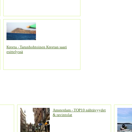
Kreeta - Tarunhohtoinen Kreetan saari
esittelyssä
Amsterdam - TOP10 nähtävyydet
& ravintolat