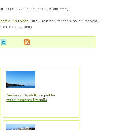
lit:
Porto Elounda de Luxe Resort *****
)
ilähtöjä Kreikkaan
, sillä Kreikkaan tehdään paljon matkoja,
aksi viime hetkellä.
Anissaras - Täydellinen paikka
rauhoittumiseen Kreetalla