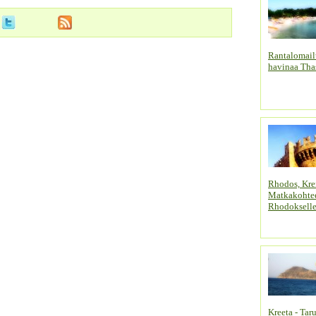
Rantalomailu
havinaa Tha
Rhodos, Kre
Matkakohtee
Rhodoksell
Kreeta - Ta