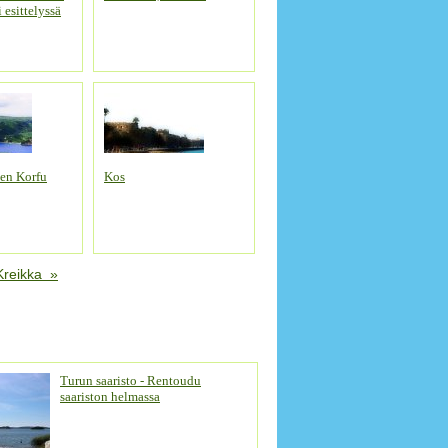
 esittelyssä
ten Korfu
Kos
Kreikka »
Turun saaristo - Rentoudu
saariston helmassa