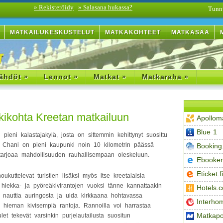
» Rekisteröidy
» Salasana hukassa?
Tunn
MATKAILUKESKUSTELUT
MATKAKOHTEET
MATKASÄÄ
ähdöt »
Lennot »
Matkat »
Matkaraha »
ukikohta Kreetan matkailuun
Apollom
Blue 1
pieni kalastajakylä, josta on sittemmin kehittynyt suosittu
i Chani on pieni kaupunki noin 10 kilometrin päässä
Booking
a tarjoaa mahdollisuuden rauhallisempaan oleskeluun.
Ebooker
Eticket.fi
ukuttelevat turistien lisäksi myös itse kreetalaisia
hiekka- ja pyöreäkivirantojen vuoksi tänne kannattaakin
Hotels.
i nauttia auringosta ja uida kirkkaana hohtavassa
Interho
ieman kivisempiä rantoja. Rannoilla voi harrastaa
Matkapo
ulet tekevät varsinkin purjelautailusta suositun