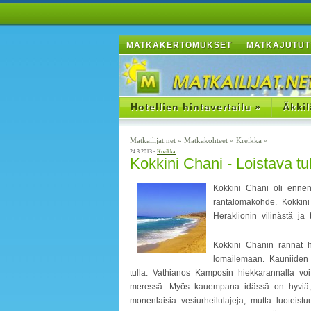
MATKAKERTOMUKSET
MATKAJUTUT
Hotellien hintavertailu »
Äkkil
Matkailijat.net
»
Matkakohteet
»
Kreikka
»
24.3.2013 -
Kreikka
Kokkini Chani - Loistava t
Kokkini Chani oli ennen 
rantalomakohde. Kokkin
Heraklionin vilinästä j
Kokkini Chanin rannat ho
lomailemaan. Kauniiden 
tulla. Vathianos Kamposin hiekkarannalla vo
meressä. Myös kauempana idässä on hyviä, h
monenlaisia vesiurheilulajeja, mutta luoteistu