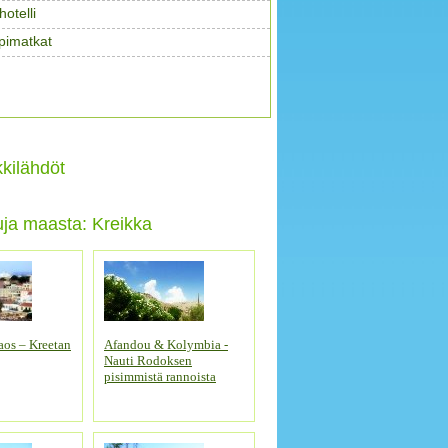
otelli
pimatkat
kilähdöt
uja maasta: Kreikka
aos – Kreetan
Afandou & Kolymbia -
Nauti Rodoksen
pisimmistä rannoista