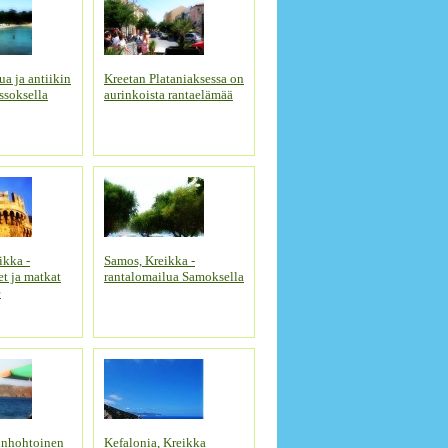
a ja antiikin
Kreetan Plataniaksessa on
ssoksella
aurinkoista rantaelämää
ikka -
Samos, Kreikka -
t ja matkat
rantalomailua Samoksella
e
runhohtoinen
Kefalonia, Kreikka