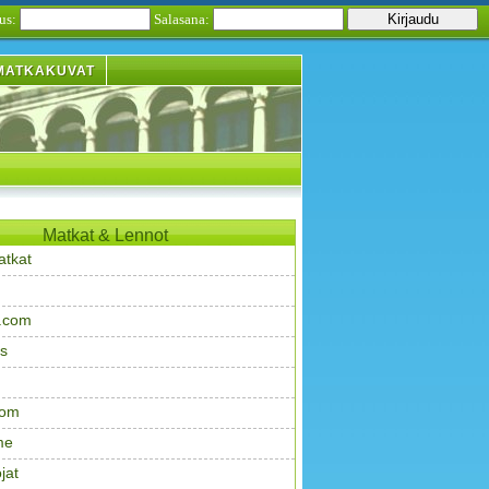
us:
Salasana:
MATKAKUVAT
Matkat & Lennot
atkat
.com
s
com
me
jat