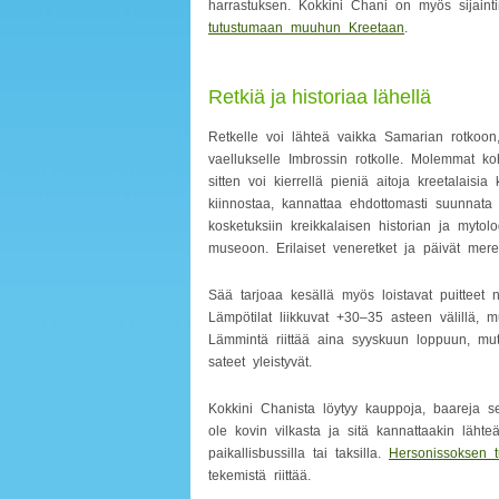
harrastuksen. Kokkini Chani on myös sijaint
tutustumaan muuhun Kreetaan
.
Retkiä ja historiaa lähellä
Retkelle voi lähteä vaikka Samarian rotkoo
vaellukselle Imbrossin rotkolle. Molemmat k
sitten voi kierrellä pieniä aitoja kreetalaisia 
kiinnostaa, kannattaa ehdottomasti suunnat
kosketuksiin kreikkalaisen historian ja myt
museoon. Erilaiset veneretket ja päivät merel
Sää tarjoaa kesällä myös loistavat puitteet 
Lämpötilat liikkuvat +30–35 asteen välillä, m
Lämmintä riittää aina syyskuun loppuun, mut
sateet yleistyvät.
Kokkini Chanista löytyy kauppoja, baareja se
ole kovin vilkasta ja sitä kannattaakin läht
paikallisbussilla tai taksilla.
Hersonissoksen t
tekemistä riittää.