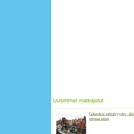
Uusimmat matkajutut
Gdanskin nähtävyydet - älä
missaa näitä