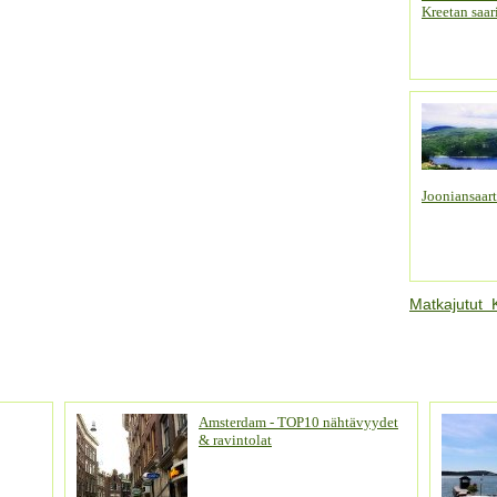
Kreetan saari
Jooniansaar
Matkajutut 
Amsterdam - TOP10 nähtävyydet
& ravintolat