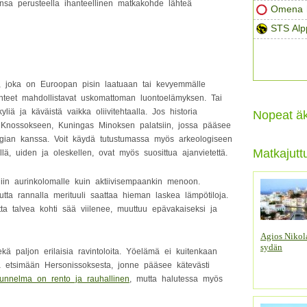
insa perusteella ihanteellinen matkakohde lähteä
Omena h
STS Alp
n, joka on Euroopan pisin laatuaan tai kevyemmälle
ohteet mahdollistavat uskomattoman luontoelämyksen. Tai
kyliä ja käväistä vaikka oliivitehtaalla. Jos historia
Nopeat äk
a Knossokseen, Kuningas Minoksen palatsiin, jossa pääsee
ologian kanssa. Voit käydä tutustumassa myös arkeologiseen
Matkajutt
lä, uiden ja oleskellen, ovat myös suosittua ajanvietettä.
niin aurinkolomalle kuin aktiivisempaankin menoon.
utta rannalla merituuli saattaa hieman laskea lämpötiloja.
ta talvea kohti sää viilenee, muuttuu epävakaiseksi ja
Agios Nikol
sydän
kä paljon erilaisia ravintoloita. Yöelämä ei kuitenkaan
eä etsimään Hersonissoksesta, jonne pääsee kätevästi
unnelma on rento ja rauhallinen
, mutta halutessa myös