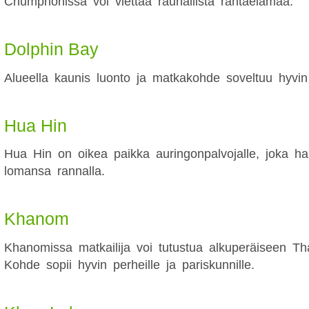
Chumphonissa voi viettää rauhallista rantaelämää.
Dolphin Bay
Alueella kaunis luonto ja matkakohde soveltuu hyvin 
Hua Hin
Hua Hin on oikea paikka auringonpalvojalle, joka ha
lomansa rannalla.
Khanom
Khanomissa matkailija voi tutustua alkuperäiseen T
Kohde sopii hyvin perheille ja pariskunnille.