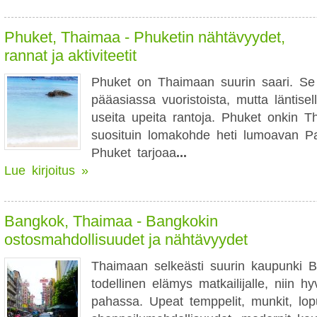
Phuket, Thaimaa - Phuketin nähtävyydet,
rannat ja aktiviteetit
Phuket on Thaimaan suurin saari. Se
pääasiassa vuoristoista, mutta läntisel
useita upeita rantoja. Phuket onkin T
suosituin lomakohde heti lumoavan Pa
Phuket tarjoaa
...
Lue kirjoitus »
Bangkok, Thaimaa - Bangkokin
ostosmahdollisuudet ja nähtävyydet
Thaimaan selkeästi suurin kaupunki 
todellinen elämys matkailijalle, niin h
pahassa. Upeat temppelit, munkit, lop