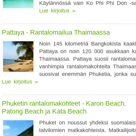
Käytännössä vain Ko Phi Phi Don -sa
Lue kirjoitus »
Pattaya - Rantalomailua Thaimaassa
Noin 145 kilometriä Bangkokista kaakk
Pattaya on noin 120 000 asukkaan k
Thaimaassa. Pattaya suosii rantaloma
vanhimpia rantalomakohteita Thaimaa
suosivat enemmän Phuketia, jonka suo
Lue kirjoitus »
Phuketin rantalomakohteet - Karon Beach,
Patong Beach ja Kata Beach
Phuket on noussut yhdeksi suomalais
talvilomien matkakohteista. Matkailijo