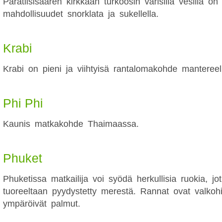
Paratiisisaaren kirkkaan turkoosin värisillä vesillä on
mahdollisuudet snorklata ja sukellella.
Krabi
Krabi on pieni ja viihtyisä rantalomakohde mantereel
Phi Phi
Kaunis matkakohde Thaimaassa.
Phuket
Phuketissa matkailija voi syödä herkullisia ruokia, jo
tuoreeltaan pyydystetty merestä. Rannat ovat valkohie
ympäröivät palmut.