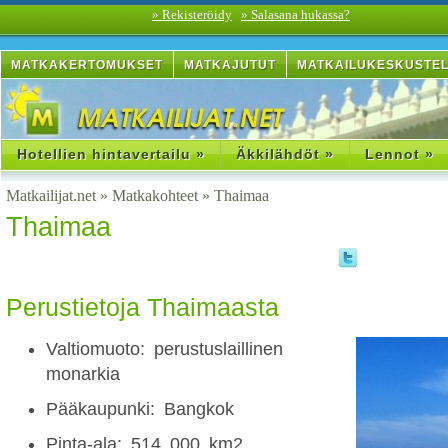
» Rekisteröidy
» Salasana hukassa?
MATKAKERTOMUKSET
MATKAJUTUT
MATKAILUKESKUSTE
Hotellien hintavertailu »
Äkkilähdöt »
Lennot »
Matkailijat.net
»
Matkakohteet
»
Thaimaa
Thaimaa
Perustietoja Thaimaasta
Valtiomuoto: perustuslaillinen
monarkia
Pääkaupunki: Bangkok
Pinta-ala: 514 000 km2