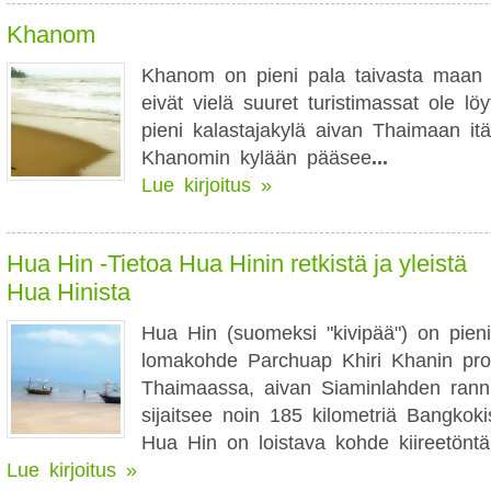
Khanom
Khanom on pieni pala taivasta maan p
eivät vielä suuret turistimassat ole lö
pieni kalastajakylä aivan Thaimaan itä
Khanomin kylään pääsee
...
Lue kirjoitus »
Hua Hin -Tietoa Hua Hinin retkistä ja yleistä
Hua Hinista
Hua Hin (suomeksi "kivipää") on pieni
lomakohde Parchuap Khiri Khanin pro
Thaimaassa, aivan Siaminlahden ranni
sijaitsee noin 185 kilometriä Bangkok
Hua Hin on loistava kohde kiireetöntä
Lue kirjoitus »