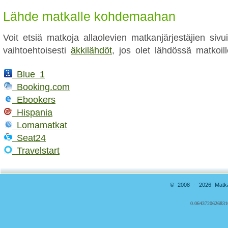
Lähde matkalle kohdemaahan
Voit etsiä matkoja allaolevien matkanjärjestäjien sivui
vaihtoehtoisesti
äkkilähdöt
, jos olet lähdössä matkoill
Blue 1
Booking.com
Ebookers
Hispania
Lomamatkat
Seat24
Travelstart
© 2008 - 2026 Matkai
0.0643720626831