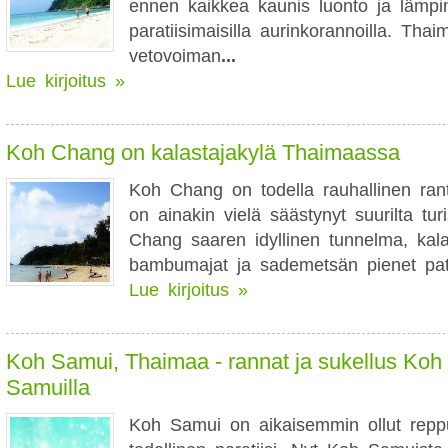
ennen kaikkea kaunis luonto ja lämpi
paratiisimaisilla aurinkorannoilla. Tha
vetovoiman
...
Lue kirjoitus »
Koh Chang on kalastajakylä Thaimaassa
Koh Chang on todella rauhallinen ran
on ainakin vielä säästynyt suurilta turis
Chang saaren idyllinen tunnelma, kala
bambumajat ja sademetsän pienet pati
Lue kirjoitus »
Koh Samui, Thaimaa - rannat ja sukellus Koh
Samuilla
Koh Samui on aikaisemmin ollut reppu