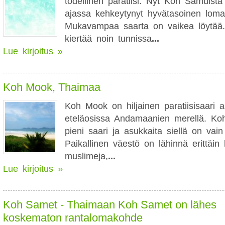
todellinen paratiisi. Nyt Koh Samuist
ajassa kehkeytynyt hyvätasoinen loma
Mukavampaa saarta on vaikea löytää
kiertää noin tunnissa
...
Lue kirjoitus »
Koh Mook, Thaimaa
Koh Mook on hiljainen paratiisisaari
eteläosissa Andamaanien merellä. Ko
pieni saari ja asukkaita siellä on vai
Paikallinen väestö on lähinnä erittäin 
muslimeja,
...
Lue kirjoitus »
Koh Samet - Thaimaan Koh Samet on lähes
koskematon rantalomakohde