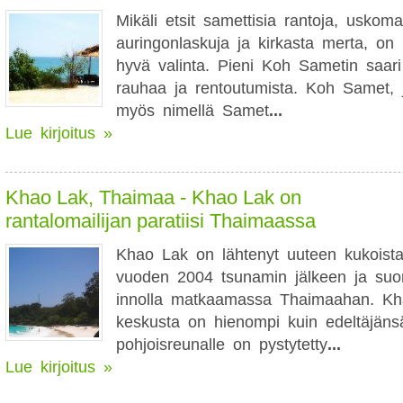
Mikäli etsit samettisia rantoja, uskoma
auringonlaskuja ja kirkasta merta, on
hyvä valinta. Pieni Koh Sametin saari 
rauhaa ja rentoutumista. Koh Samet, 
myös nimellä Samet
...
Lue kirjoitus »
Khao Lak, Thaimaa - Khao Lak on
rantalomailijan paratiisi Thaimaassa
Khao Lak on lähtenyt uuteen kukoist
vuoden 2004 tsunamin jälkeen ja suo
innolla matkaamassa Thaimaahan. Kh
keskusta on hienompi kuin edeltäjäns
pohjoisreunalle on pystytetty
...
Lue kirjoitus »