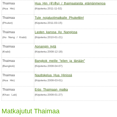
Thaimaa
Hua Hin (หัวหิน) / thaimaalaista elämänmenoa
(Hua Hin)
(Kirjoitettu:2011-11-02)
Thaimaa
Tule nojatuolimatkalle Phukettiin!
(Phuket)
(Kirjoitettu:2011-03-15)
Thaimaa
Lasten kanssa Ao Nangissa
(Ao Nang / Krabi)
(Kirjoitettu:2010-01-21)
Thaimaa
Aonangin kylä
(Krabi)
(Kirjoitettu:2008-12-18)
Thaimaa
Bangkok meille "eilen ja tänään"
(Bangkok)
(Kirjoitettu:2008-04-07)
Thaimaa
Nautiskelua Hua Hinissä
(Hua Hin)
(Kirjoitettu:2008-03-01)
Thaimaa
Eräs Thaimaan matka
(Khao Lak)
(Kirjoitettu:2008-01-27)
Matkajutut Thaimaa