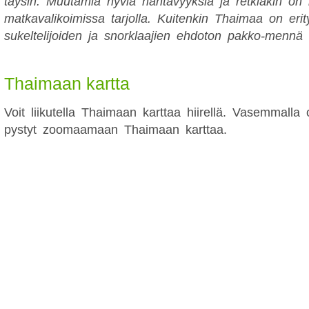
täysin. Muutamia hyviä nähtävyyksiä ja retkiäkin on 
matkavalikoimissa tarjolla. Kuitenkin Thaimaa on erity
sukeltelijoiden ja snorklaajien ehdoton pakko-mennä 
Thaimaan kartta
Voit liikutella Thaimaan karttaa hiirellä. Vasemmalla 
pystyt zoomaamaan Thaimaan karttaa.