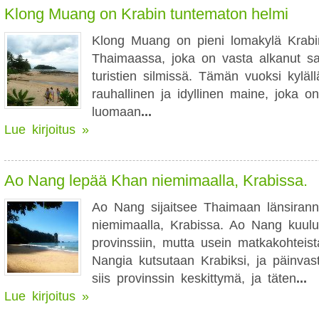
Klong Muang on Krabin tuntematon helmi
Klong Muang on pieni lomakylä Krabin
Thaimaassa, joka on vasta alkanut sa
turistien silmissä. Tämän vuoksi kyläl
rauhallinen ja idyllinen maine, joka 
luomaan
...
Lue kirjoitus »
Ao Nang lepää Khan niemimaalla, Krabissa.
Ao Nang sijaitsee Thaimaan länsirann
niemimaalla, Krabissa. Ao Nang kuul
provinssiin, mutta usein matkakohteis
Nangia kutsutaan Krabiksi, ja päinva
siis provinssin keskittymä, ja täten
...
Lue kirjoitus »