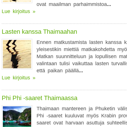
ovat maailman parhaimmistoa
...
Lue kirjoitus »
Lasten kanssa Thaimaahan
Ennen matkustamista lasten kanssa k
yleisestikin miettiä matkakohdetta myö
Matkan suunnitteluun ja lopullisen ma
valintaan tulisi vaikuttaa lasten turval
että paikan päällä
...
Lue kirjoitus »
Phi Phi -saaret Thaimaassa
Thaimaan mantereen ja Phuketin väliss
Phi -saaret kuuluvat myös Krabin prov
saaret ovat harvaan asuttuja suhteelli