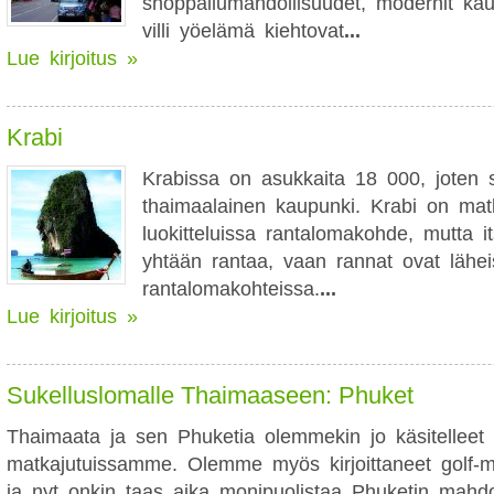
shoppailumahdollisuudet, modernit ka
villi yöelämä kiehtovat
...
Lue kirjoitus »
Krabi
Krabissa on asukkaita 18 000, joten 
thaimaalainen kaupunki. Krabi on matk
luokitteluissa rantalomakohde, mutta i
yhtään rantaa, vaan rannat ovat lähei
rantalomakohteissa.
...
Lue kirjoitus »
Sukelluslomalle Thaimaaseen: Phuket
Thaimaata ja sen Phuketia olemmekin jo käsitelleet
matkajutuissamme. Olemme myös kirjoittaneet golf-m
ja nyt onkin taas aika monipuolistaa Phuketin mahdo