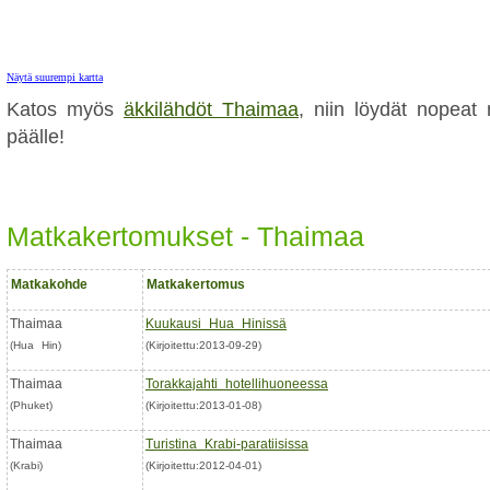
Näytä suurempi kartta
Katos myös
äkkilähdöt Thaimaa
, niin löydät nopeat
päälle!
Matkakertomukset - Thaimaa
Matkakohde
Matkakertomus
Thaimaa
Kuukausi Hua Hinissä
(Hua Hin)
(Kirjoitettu:2013-09-29)
Thaimaa
Torakkajahti hotellihuoneessa
(Phuket)
(Kirjoitettu:2013-01-08)
Thaimaa
Turistina Krabi-paratiisissa
(Krabi)
(Kirjoitettu:2012-04-01)