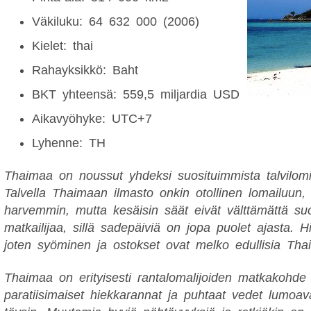
Väkiluku: 64 632 000 (2006)
Kielet: thai
Rahayksikkö: Baht
BKT yhteensä: 559,5 miljardia USD
Aikavyöhyke: UTC+7
Lyhenne: TH
Thaimaa on noussut yhdeksi suosituimmista talvilomi
Talvella Thaimaan ilmasto onkin otollinen lomailuun, s
harvemmin, mutta kesäisin säät eivät välttämättä suo
matkailijaa, sillä sadepäiviä on jopa puolet ajasta. 
joten syöminen ja ostokset ovat melko edullisia Tha
Thaimaa on erityisesti rantalomalijoiden matkakohde t
paratiisimaiset hiekkarannat ja puhtaat vedet lumoava