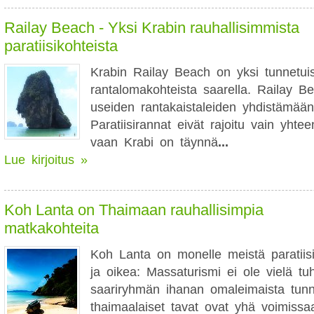
Railay Beach - Yksi Krabin rauhallisimmista
paratiisikohteista
Krabin Railay Beach on yksi tunnetui
rantalomakohteista saarella. Railay Bea
useiden rantakaistaleiden yhdistämään
Paratiisirannat eivät rajoitu vain yht
vaan Krabi on täynnä
...
Lue kirjoitus »
Koh Lanta on Thaimaan rauhallisimpia
matkakohteita
Koh Lanta on monelle meistä paratiisi
ja oikea: Massaturismi ei ole vielä t
saariryhmän ihanan omaleimaista tun
thaimaalaiset tavat ovat yhä voimissa