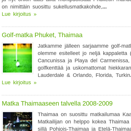
on nimittäin suosittu sukellusmatkakohde,
...
Lue kirjoitus »
Golf-matka Phuket, Thaimaa
Jatkamme jälleen sarjaamme golf-matko
olemme esitelleet jo neljä kappaletta 
Cancunissa ja Playa del Carmenissa,
golfkenttää ja uskomattomat hiekkaran
Lauderdale & Orlando, Florida, Turkin
Lue kirjoitus »
Matka Thaimaaseen talvella 2008-2009
Thaimaa on suosittu matkailumaa Kaa
Matkailijan on helppo kokea Thaimaa 
sillä Pohjois-Thaimaa ja Etelä-Thaima