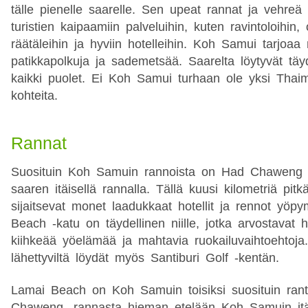
tälle pienelle saarelle. Sen upeat rannat ja vehreä 
turistien kaipaamiin palveluihin, kuten ravintoloihin, 
räätäleihin ja hyviin hotelleihin. Koh Samui tarjoaa
patikkapolkuja ja sademetsää. Saarelta löytyvät täy
kaikki puolet. Ei Koh Samui turhaan ole yksi Thai
kohteita.
Rannat
Suosituin Koh Samuin rannoista on Had Chaweng ja
saaren itäisellä rannalla. Tällä kuusi kilometriä pitkä
sijaitsevat monet laadukkaat hotellit ja rennot yöp
Beach -katu on täydellinen niille, jotka arvostavat 
kiihkeää yöelämää ja mahtavia ruokailuvaihtoehtoj
lähettyviltä löydät myös Santiburi Golf -kentän.
Lamai Beach on Koh Samuin toisiksi suosituin ranta
Chaweng -rannasta hieman etelään Koh Samuin itäis