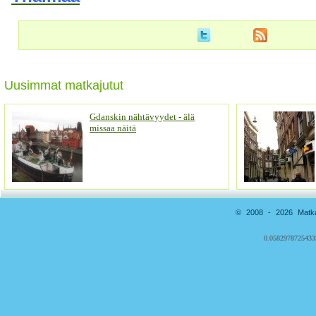
Uusimmat matkajutut
Gdanskin nähtävyydet - älä
missaa näitä
© 2008 - 2026 Matkai
0.0582978725433