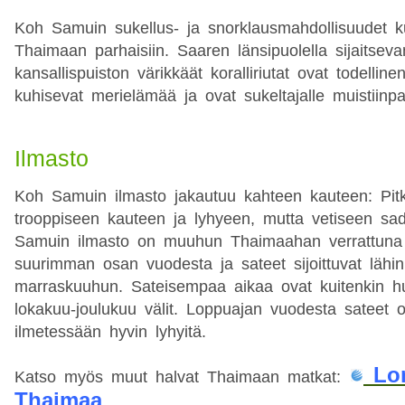
Koh Samuin sukellus- ja snorklausmahdollisuudet k
Thaimaan parhaisiin. Saaren länsipuolella sijaitse
kansallispuiston värikkäät koralliriutat ovat todellin
kuhisevat merielämää ja ovat sukeltajalle muistiin
Ilmasto
Koh Samuin ilmasto jakautuu kahteen kauteen: Pit
trooppiseen kauteen ja lyhyeen, mutta vetiseen sa
Samuin ilmasto on muuhun Thaimaahan verrattuna s
suurimman osan vuodesta ja sateet sijoittuvat lähi
marraskuuhun. Sateisempaa aikaa ovat kuitenkin hu
lokakuu-joulukuu välit. Loppuajan vuodesta sateet o
ilmetessään hyvin lyhyitä.
Lom
Katso myös muut halvat Thaimaan matkat:
Thaimaa