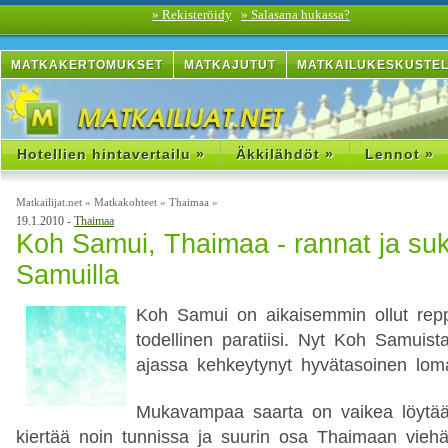
» Rekisteröidy
» Salasana hukassa?
MATKAKERTOMUKSET
MATKAJUTUT
MATKAILUKESKUSTE
Hotellien hintavertailu »
Äkkilähdöt »
Lennot »
Matkailijat.net
»
Matkakohteet
»
Thaimaa
»
19.1.2010 -
Thaimaa
Koh Samui, Thaimaa - rannat ja su
Samuilla
Koh Samui on aikaisemmin ollut repp
todellinen paratiisi. Nyt Koh Samuis
ajassa kehkeytynyt hyvätasoinen lom
Mukavampaa saarta on vaikea löytä
kiertää noin tunnissa ja suurin osa Thaimaan vieh