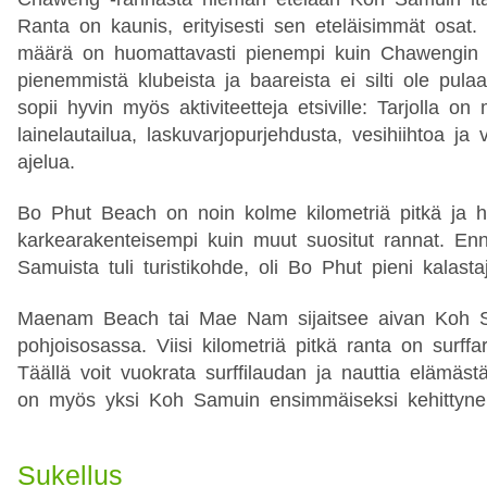
Ranta on kaunis, erityisesti sen eteläisimmät osat. T
määrä on huomattavasti pienempi kuin Chawengin r
pienemmistä klubeista ja baareista ei silti ole pul
sopii hyvin myös aktiviteetteja etsiville: Tarjolla 
lainelautailua, laskuvarjopurjehdusta, vesihiihtoa ja v
ajelua.
Bo Phut Beach on noin kolme kilometriä pitkä ja 
karkearakenteisempi kuin muut suositut rannat. En
Samuista tuli turistikohde, oli Bo Phut pieni kalasta
Maenam Beach tai Mae Nam sijaitsee aivan Koh 
pohjoisosassa. Viisi kilometriä pitkä ranta on surff
Täällä voit vuokrata surffilaudan ja nauttia elämäst
on myös yksi Koh Samuin ensimmäiseksi kehittyneis
Sukellus