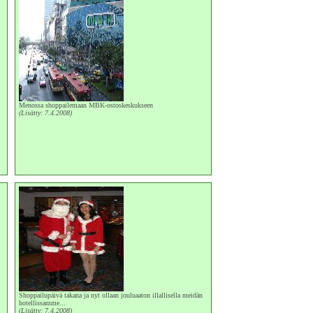
Menossa shoppailemaan MBK-ostoskeskukseen
(Lisätty: 7.4.2008)
Shoppailupäivä takana ja nyt ollaan jouluaaton illallisella meidän
hotellissamme...
(Lisätty: 7.4.2008)