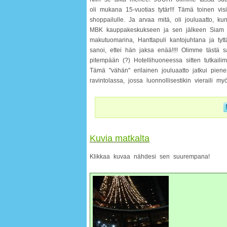
oli mukana 15-vuotias tytär!!! Tämä toinen visi
shoppailulle. Ja arvaa mitä, oli jouluaatto, 
MBK kauppakeskukseen ja sen jälkeen Siam Cen
makutuomarina, Hanttapuli kantojuhtana ja tytt
sanoi, ettei hän jaksa enää!!!! Olimme tästä
pitempään (?) Hotellihuoneessa sitten tutkailim
Tämä "vähän" erilainen jouluaatto jatkui pienen
ravintolassa, jossa luonnollisestikin vieraili myö
Kuvia matkalta
Klikkaa kuvaa nähdesi sen suurempana!