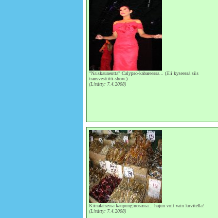
"Naiskauneutta" Calypso-kabareessa... (Eli kyseessä siis
transvestiitti-show.)
(Lisätty: 7.4.2008)
Kiinalaisessa kaupunginosassa... hajun voit vain kuvitella!
(Lisätty: 7.4.2008)