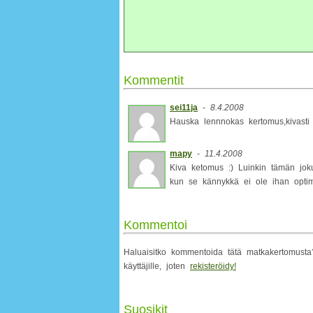
Kommentit
sei11ja
-
8.4.2008
Hauska lennnokas kertomus,kivasti 
mapy
-
11.4.2008
Kiva ketomus :) Luinkin tämän jok
kun se kännykkä ei ole ihan optimaa
Kommentoi
Haluaisitko kommentoida tätä matkakertomusta? 
käyttäjille, joten
rekisteröidy!
Suosikit