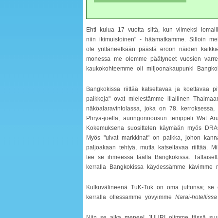
Ehti kulua 17 vuotta siitä, kun viimeksi loma
niin ikimuistoinen" - häämatkamme. Silloin me
ole yrittäneetkään päästä eroon näiden kaikkie
monessa me olemme päätyneet vuosien varrell
kaukokohteemme oli miljoonakaupunki Bangkok
Bangkokissa riittää katseltavaa ja koettavaa p
paikkoja" ovat mielestämme illallinen Thaima
näköalaravintolassa, joka on 78. kerroksessa,
Phrya-joella, auringonnousun temppeli Wat Aru
Kokemuksena suosittelen käymään myös DRAG-s
Myös "uivat markkinat" on paikka, johon kannat
paljoakaan tehtyä, mutta katseltavaa riittää. Mik
tee se ihmeessä täällä Bangkokissa. Tällaise
kerralla Bangkokissa käydessämme kävimme my
Kulkuvälineenä TuK-Tuk on oma juttunsa; se o
kerralla ollessamme yövyimme
Narai-hotellissa
Niin se aika menee! JUURI olimme tässä suu