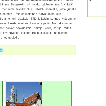
ittimme Bangkokiin oli luvattu tyttärellemme "pyhittää"
kun menimme taksilla SKY TRAIN- asemalle, josta junalla
teriin... Mielenkiintoinen päivä; minä olin
äremme teki ostoksia. Tätä jatkettiin kunnes tyttäremme
 saavutuksesta mieheni kanssa ylpeitä! Me jaksoimme
me päivän saavutuksia; paitoja, vöitä, koruja, farkut..
 levähdyksen jälkeen Buffet-illallisella hotellimme
s joulupukki...