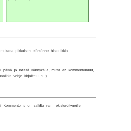
mukana pikkuisen elämänne historiikkia.
u päivä jo intissä kännykällä, mutta en kommentoinnut,
lisin vehje kirjoitteluun :)
Kommentointi on sallittu vain rekisteröityneille