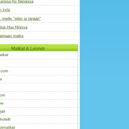
kanssa Ao Nangissa
n kylä
meille "eilen ja tänään"
elua Hua Hinissä
aimaan matka
Matkat & Lennot
atkat
.com
s
com
me
jat
otelli
pimatkat