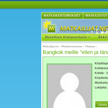
MATKAKERTOMUKSET
MATKAJUTUT
Hotellien hintavertailu »
Äkkil
Matkailijat.net
»
Matkakertomukset
»
Thaimaa
»
Bangkok meille "eilen ja tä
Kirjoittaj
Kohdema
Kohde:
B
Kirjoitettu
Muokattu
Lukijoita: