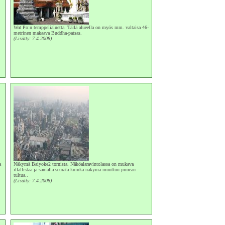
Wat Po:n temppelialuetta. Tällä alueella on myös mm. valtaisa 46-
metrinen makaava Buddha-patsas.
(Lisätty: 7.4.2008)
a
Näkymä Baiyoke2 tornista. Näköalaravintolassa on mukava
illallistaa ja samalla seurata kuinka näkymä muuttuu pimeän
tultua..
(Lisätty: 7.4.2008)