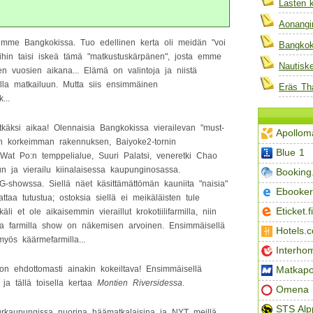
Lasten 
Aonangi
ilimme Bangkokissa. Tuo edellinen kerta oli meidän "voi
Bangkok 
ihin taisi iskeä tämä "matkustuskärpänen", josta emme
Nautisk
n vuosien aikana... Elämä on valintoja ja niistä
a matkailuun. Mutta siis ensimmäinen
Eräs Th
...
itkäksi aikaa! Olennaisia Bangkokissa vierailevan "must-
Apollom
an korkeimman rakennuksen, Baiyoke2-tornin
Blue 1
 Wat Po:n temppelialue, Suuri Palatsi, veneretki Chao
n ja vierailu kiinalaisessa kaupunginosassa.
Booking
howssa. Siellä näet käsittämättömän kauniita "naisia"
Ebooker
taa tutustua; ostoksia siellä ei meikäläisten tule
Eticket.fi
äli et ole aikaisemmin vieraillut krokotiilifarmilla, niin
lla farmilla show on näkemisen arvoinen. Ensimmäisellä
Hotels.
ös käärmefarmilla...
Interho
Matkapo
n ehdottomasti ainakin kokeiltava! Ensimmäisellä
ja tällä toisella kertaa
Montien Riversidessa
.
Omena h
STS Alp
rkaupungissa nuorina häämatkalaisina ja NYT meillä