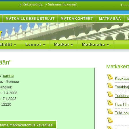
» Rekisteröidy
» Salasana hukassa?
Tunn
MATKAILUKESKUSTELUT
MATKAKOHTEET
MATKASÄÄ
ähdöt »
Lennot »
Matkat »
Matkaraha »
nään"
Matkaker
a:
santtu
Kuukaus
a:
Thaimaa
Torakkaj
angkok
:
7.4.2008
Turistin
:
7.4.2008
Hua Hin
12220
Tule noj