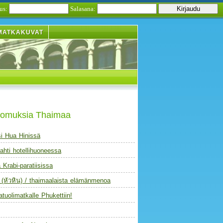
us:
Salasana:
MATKAKUVAT
tomuksia Thaimaa
i Hua Hinissä
ahti hotellihuoneessa
a Krabi-paratiisissa
 (หัวหิน) / thaimaalaista elämänmenoa
atuolimatkalle Phukettiin!