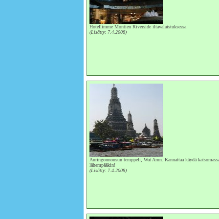
Hotellimme Montien Riverside iltavalaistuksessa
(Lisätty: 7.4.2008)
Auringonnousun temppeli, Wat Arun. Kannattaa käydä katsomass
lähempääkin!
(Lisätty: 7.4.2008)