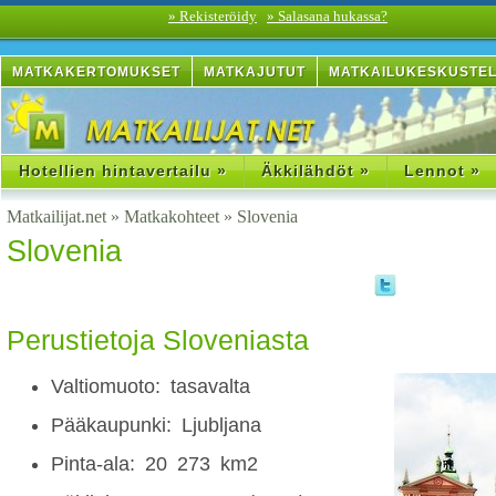
» Rekisteröidy
» Salasana hukassa?
MATKAKERTOMUKSET
MATKAJUTUT
MATKAILUKESKUSTE
Hotellien hintavertailu »
Äkkilähdöt »
Lennot »
Matkailijat.net
»
Matkakohteet
»
Slovenia
Slovenia
Perustietoja Sloveniasta
Valtiomuoto: tasavalta
Pääkaupunki: Ljubljana
Pinta-ala: 20 273 km2