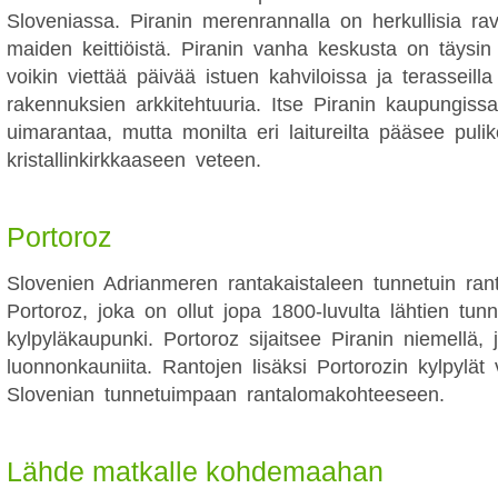
Sloveniassa. Piranin merenrannalla on herkullisia ravi
maiden keittiöistä. Piranin vanha keskusta on täysin 
voikin viettää päivää istuen kahviloissa ja terasseilla
rakennuksien arkkitehtuuria. Itse Piranin kaupungissa
uimarantaa, mutta monilta eri laitureilta pääsee puli
kristallinkirkkaaseen veteen.
Portoroz
Slovenien Adrianmeren rantakaistaleen tunnetuin ra
Portoroz, joka on ollut jopa 1800-luvulta lähtien tunn
kylpyläkaupunki. Portoroz sijaitsee Piranin niemellä,
luonnonkauniita. Rantojen lisäksi Portorozin kylpylät v
Slovenian tunnetuimpaan rantalomakohteeseen.
Lähde matkalle kohdemaahan