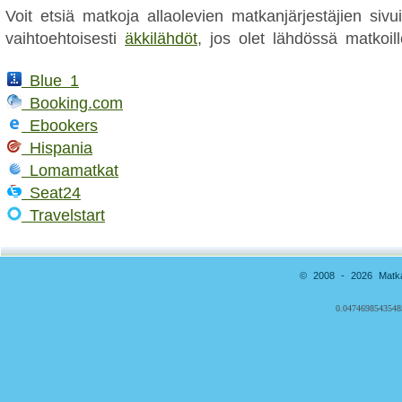
Voit etsiä matkoja allaolevien matkanjärjestäjien sivui
vaihtoehtoisesti
äkkilähdöt
, jos olet lähdössä matkoill
Blue 1
Booking.com
Ebookers
Hispania
Lomamatkat
Seat24
Travelstart
© 2008 - 2026 Matkai
0.0474698543548