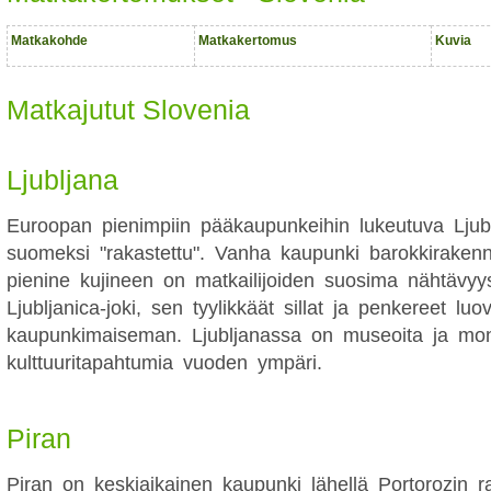
Matkakohde
Matkakertomus
Kuvia
Matkajutut Slovenia
Ljubljana
Euroopan pienimpiin pääkaupunkeihin lukeutuva Ljubl
suomeksi "rakastettu". Vanha kaupunki barokkiraken
pienine kujineen on matkailijoiden suosima nähtävyys
Ljubljanica-joki, sen tyylikkäät sillat ja penkereet luo
kaupunkimaiseman. Ljubljanassa on museoita ja mo
kulttuuritapahtumia vuoden ympäri.
Piran
Piran on keskiaikainen kaupunki lähellä Portorozin r