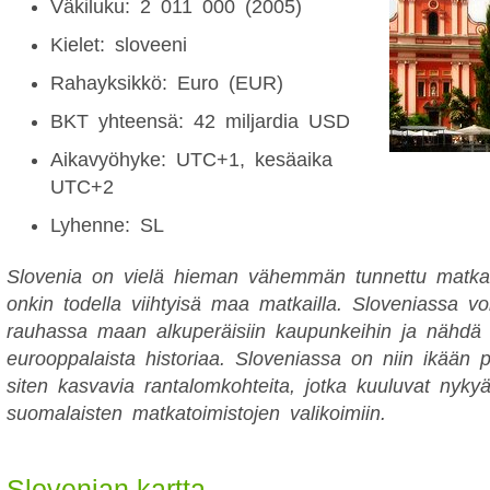
Väkiluku: 2 011 000 (2005)
Kielet: sloveeni
Rahayksikkö: Euro (EUR)
BKT yhteensä: 42 miljardia USD
Aikavyöhyke: UTC+1, kesäaika
UTC+2
Lyhenne: SL
Slovenia on vielä hieman vähemmän tunnettu matka
onkin todella viihtyisä maa matkailla. Sloveniassa vo
rauhassa maan alkuperäisiin kaupunkeihin ja nähdä
eurooppalaista historiaa. Sloveniassa on niin ikään p
siten kasvavia rantalomkohteita, jotka kuuluvat nyk
suomalaisten matkatoimistojen valikoimiin.
Slovenian kartta