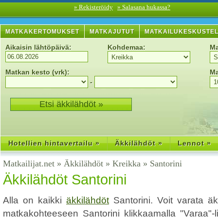
» Rekisteröidy
» Salasana hukassa?
MATKAKERTOMUKSET
MATKAJUTUT
MATKAILUKESKUSTE
Aikaisin lähtöpäivä:
Kohdemaa:
Ma
Matkan kesto (vrk):
Ma
-
Hotellien hintavertailu »
Äkkilähdöt »
Lennot »
Matkailijat.net
»
Äkkilähdöt
»
Kreikka
»
Santorini
Äkkilähdöt Santorini
Alla on kaikki
äkkilähdöt
Santorini. Voit varata ä
matkakohteeseen Santorini klikkaamalla "Varaa"-li