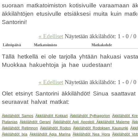
suoraan matkatoimiston kotisivuille varaamaan ä
äkkilähtöjen etusivulle etsiäksesi muita kuin mat
Santorini!
« Edelliset
Näytetään äkkilähdöt: 1 - 0 / 0
Lähtöpäivä
Matkatoimisto
Matkakohde
Tällä hetkellä ei ole tarjolla yhtään hakuasi vas
Muokkaa hakuehtoja ja hae uudestaan!
« Edelliset
Näytetään äkkilähdöt: 1 - 0 / 0
Olet etsinyt Santorini äkkilähdöt! Sinua saattava
seuraavat halvat matkat:
Äkkilähdöt Samos
Äkkilähdöt Kokkari
Äkkilähdöt Pythagorion
Äkkilähdöt Kre
Platanias
Äkkilähdöt Gerani
Äkkilähdöt Agii Apostoli
Äkkilähdöt Maleme
Äkk
Äkkilähdöt Retimnon
Äkkilähdöt Rodos
Äkkilähdöt Rodoksen Kaupunki
Äkki
Äkkilähdöt Ixia
Äkkilähdöt Agia Marina
Äkkilähdöt Nea Hora
Äkkilähdöt Vot