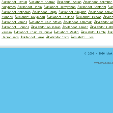
Äkkilähdöt Lixouri
Äkkilähdöt Aharavi
Äkkilähdöt Arillas
Äkkilähdöt Kolimbari
Zakynthos
Äkkilähdöt Hania
Äkkilähdöt Rethymnon
Äkkilähdöt Santorini
Äkk
Äkkilähdöt Antiparos
Äkkilähdöt Parga
Äkkilähdöt Almyrida
Äkkilähdöt Kaliv
Afandou
Äkkilähdöt Kolymbari
Äkkilähdöt Kalithea
Äkkilähdöt Pefkos
Äkkilä
Äkkilähdöt Vamos
Äkkilähdöt Kato Stalos
Äkkilähdöt Kalamaki
Äkkilähdöt 
Äkkilähdöt Elounda
Äkkilähdöt Anissaras
Äkkilähdöt Kamari
Äkkilähdöt Cald
Perissa
Äkkilähdöt Kosin kaupunki
Äkkilähdöt Psalidi
Äkkilähdöt Lambi
Äkk
Hersonissos
Äkkilähdöt Leros
Äkkilähdöt Symi
Äkkilähdöt Tilos
© 2008 - 2026 Matkai
0.0809950828552