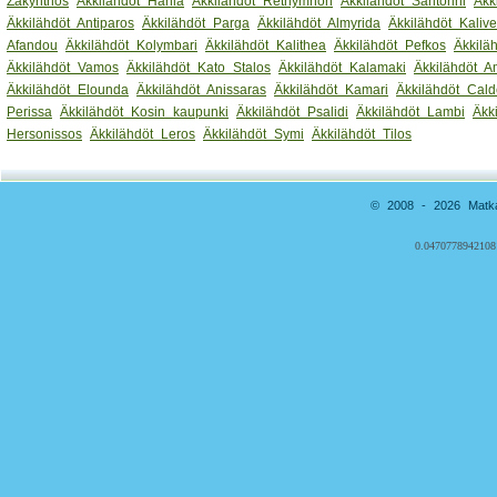
Zakynthos
Äkkilähdöt Hania
Äkkilähdöt Rethymnon
Äkkilähdöt Santorini
Äkk
Äkkilähdöt Antiparos
Äkkilähdöt Parga
Äkkilähdöt Almyrida
Äkkilähdöt Kaliv
Afandou
Äkkilähdöt Kolymbari
Äkkilähdöt Kalithea
Äkkilähdöt Pefkos
Äkkilä
Äkkilähdöt Vamos
Äkkilähdöt Kato Stalos
Äkkilähdöt Kalamaki
Äkkilähdöt 
Äkkilähdöt Elounda
Äkkilähdöt Anissaras
Äkkilähdöt Kamari
Äkkilähdöt Cald
Perissa
Äkkilähdöt Kosin kaupunki
Äkkilähdöt Psalidi
Äkkilähdöt Lambi
Äkk
Hersonissos
Äkkilähdöt Leros
Äkkilähdöt Symi
Äkkilähdöt Tilos
© 2008 - 2026 Matkai
0.0470778942108