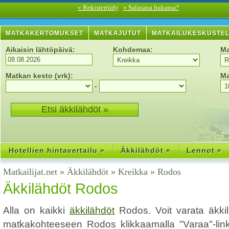
» Rekisteröidy
» Salasana hukassa?
MATKAKERTOMUKSET
MATKAJUTUT
MATKAILUKESKUSTE
Aikaisin lähtöpäivä:
Kohdemaa:
Ma
Matkan kesto (vrk):
Ma
-
Hotellien hintavertailu »
Äkkilähdöt »
Lennot »
Matkailijat.net
»
Äkkilähdöt
»
Kreikka
»
Rodos
Äkkilähdöt Rodos
Alla on kaikki
äkkilähdöt
Rodos. Voit varata äkki
matkakohteeseen Rodos klikkaamalla "Varaa"-linkk