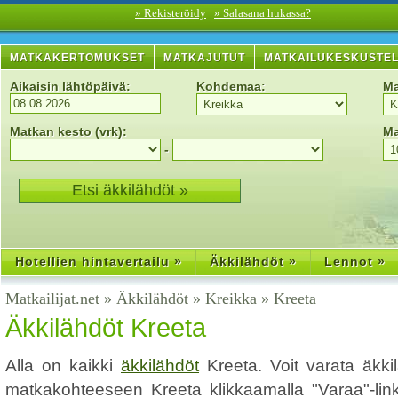
» Rekisteröidy
» Salasana hukassa?
MATKAKERTOMUKSET
MATKAJUTUT
MATKAILUKESKUSTE
Aikaisin lähtöpäivä:
Kohdemaa:
Ma
Matkan kesto (vrk):
Ma
-
Hotellien hintavertailu »
Äkkilähdöt »
Lennot »
Matkailijat.net
»
Äkkilähdöt
»
Kreikka
»
Kreeta
Äkkilähdöt Kreeta
Alla on kaikki
äkkilähdöt
Kreeta. Voit varata äkki
matkakohteeseen Kreeta klikkaamalla "Varaa"-linkk