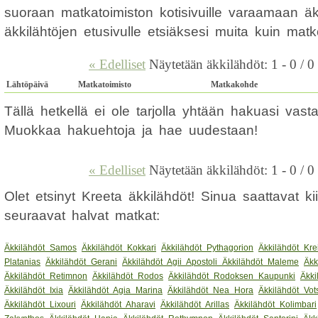
suoraan matkatoimiston kotisivuille varaamaan ä
äkkilähtöjen etusivulle etsiäksesi muita kuin mat
« Edelliset
Näytetään äkkilähdöt: 1 - 0 / 0
Lähtöpäivä
Matkatoimisto
Matkakohde
Tällä hetkellä ei ole tarjolla yhtään hakuasi vas
Muokkaa hakuehtoja ja hae uudestaan!
« Edelliset
Näytetään äkkilähdöt: 1 - 0 / 0
Olet etsinyt Kreeta äkkilähdöt! Sinua saattavat k
seuraavat halvat matkat:
Äkkilähdöt Samos
Äkkilähdöt Kokkari
Äkkilähdöt Pythagorion
Äkkilähdöt Kre
Platanias
Äkkilähdöt Gerani
Äkkilähdöt Agii Apostoli
Äkkilähdöt Maleme
Äkk
Äkkilähdöt Retimnon
Äkkilähdöt Rodos
Äkkilähdöt Rodoksen Kaupunki
Äkki
Äkkilähdöt Ixia
Äkkilähdöt Agia Marina
Äkkilähdöt Nea Hora
Äkkilähdöt Vot
Äkkilähdöt Lixouri
Äkkilähdöt Aharavi
Äkkilähdöt Arillas
Äkkilähdöt Kolimbari