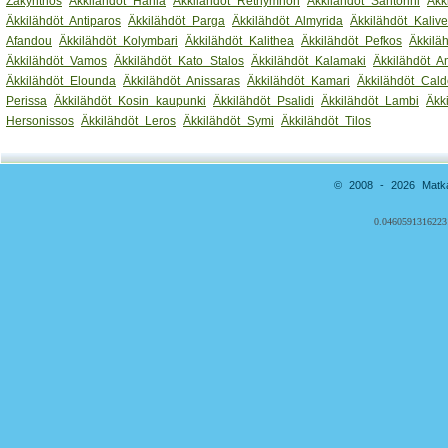
Zakynthos
Äkkilähdöt Hania
Äkkilähdöt Rethymnon
Äkkilähdöt Santorini
Äkk
Äkkilähdöt Antiparos
Äkkilähdöt Parga
Äkkilähdöt Almyrida
Äkkilähdöt Kaliv
Afandou
Äkkilähdöt Kolymbari
Äkkilähdöt Kalithea
Äkkilähdöt Pefkos
Äkkilä
Äkkilähdöt Vamos
Äkkilähdöt Kato Stalos
Äkkilähdöt Kalamaki
Äkkilähdöt 
Äkkilähdöt Elounda
Äkkilähdöt Anissaras
Äkkilähdöt Kamari
Äkkilähdöt Cald
Perissa
Äkkilähdöt Kosin kaupunki
Äkkilähdöt Psalidi
Äkkilähdöt Lambi
Äkk
Hersonissos
Äkkilähdöt Leros
Äkkilähdöt Symi
Äkkilähdöt Tilos
© 2008 - 2026 Matkai
0.0460591316223