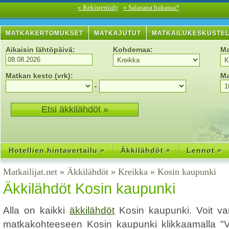
» Rekisteröidy
» Salasana hukassa?
MATKAKERTOMUKSET
MATKAJUTUT
MATKAILUKESKUSTE
Aikaisin lähtöpäivä:
Kohdemaa:
Ma
Matkan kesto (vrk):
Ma
-
Hotellien hintavertailu »
Äkkilähdöt »
Lennot »
Matkailijat.net
»
Äkkilähdöt
»
Kreikka
»
Kosin kaupunki
Äkkilähdöt Kosin kaupunki
Alla on kaikki
äkkilähdöt
Kosin kaupunki. Voit va
matkakohteeseen Kosin kaupunki klikkaamalla "Vara