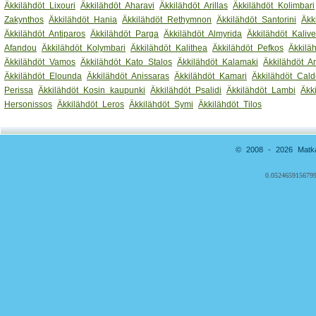
Äkkilähdöt Lixouri
Äkkilähdöt Aharavi
Äkkilähdöt Arillas
Äkkilähdöt Kolimbari
Zakynthos
Äkkilähdöt Hania
Äkkilähdöt Rethymnon
Äkkilähdöt Santorini
Äkk
Äkkilähdöt Antiparos
Äkkilähdöt Parga
Äkkilähdöt Almyrida
Äkkilähdöt Kaliv
Afandou
Äkkilähdöt Kolymbari
Äkkilähdöt Kalithea
Äkkilähdöt Pefkos
Äkkilä
Äkkilähdöt Vamos
Äkkilähdöt Kato Stalos
Äkkilähdöt Kalamaki
Äkkilähdöt 
Äkkilähdöt Elounda
Äkkilähdöt Anissaras
Äkkilähdöt Kamari
Äkkilähdöt Cald
Perissa
Äkkilähdöt Kosin kaupunki
Äkkilähdöt Psalidi
Äkkilähdöt Lambi
Äkk
Hersonissos
Äkkilähdöt Leros
Äkkilähdöt Symi
Äkkilähdöt Tilos
© 2008 - 2026 Matkai
0.0524659156799