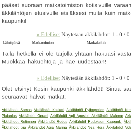
pääset suoraan matkatoimiston kotisivuille vara
äkkilähtöjen etusivulle etsiäksesi muita kuin ma
kaupunki!
« Edelliset
Näytetään äkkilähdöt: 1 - 0 / 0
Lähtöpäivä
Matkatoimisto
Matkakohde
Tällä hetkellä ei ole tarjolla yhtään hakuasi vas
Muokkaa hakuehtoja ja hae uudestaan!
« Edelliset
Näytetään äkkilähdöt: 1 - 0 / 0
Olet etsinyt Kosin kaupunki äkkilähdöt! Sinua sa
seuraavat halvat matkat:
Äkkilähdöt Samos
Äkkilähdöt Kokkari
Äkkilähdöt Pythagorion
Äkkilähdöt Kre
Platanias
Äkkilähdöt Gerani
Äkkilähdöt Agii Apostoli
Äkkilähdöt Maleme
Äkk
Äkkilähdöt Retimnon
Äkkilähdöt Rodos
Äkkilähdöt Rodoksen Kaupunki
Äkki
Äkkilähdöt Ixia
Äkkilähdöt Agia Marina
Äkkilähdöt Nea Hora
Äkkilähdöt Vot