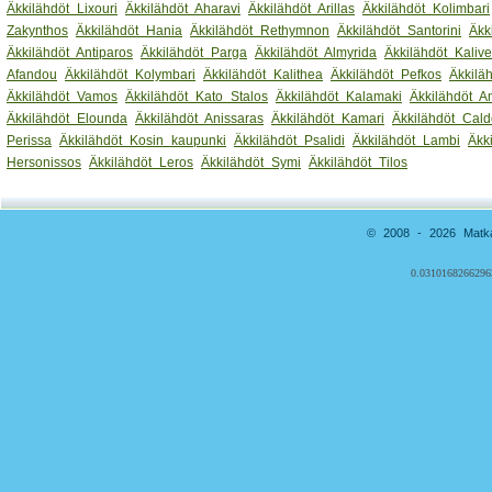
Äkkilähdöt Lixouri
Äkkilähdöt Aharavi
Äkkilähdöt Arillas
Äkkilähdöt Kolimbari
Zakynthos
Äkkilähdöt Hania
Äkkilähdöt Rethymnon
Äkkilähdöt Santorini
Äkk
Äkkilähdöt Antiparos
Äkkilähdöt Parga
Äkkilähdöt Almyrida
Äkkilähdöt Kaliv
Afandou
Äkkilähdöt Kolymbari
Äkkilähdöt Kalithea
Äkkilähdöt Pefkos
Äkkilä
Äkkilähdöt Vamos
Äkkilähdöt Kato Stalos
Äkkilähdöt Kalamaki
Äkkilähdöt 
Äkkilähdöt Elounda
Äkkilähdöt Anissaras
Äkkilähdöt Kamari
Äkkilähdöt Cald
Perissa
Äkkilähdöt Kosin kaupunki
Äkkilähdöt Psalidi
Äkkilähdöt Lambi
Äkk
Hersonissos
Äkkilähdöt Leros
Äkkilähdöt Symi
Äkkilähdöt Tilos
© 2008 - 2026 Matkai
0.0310168266296