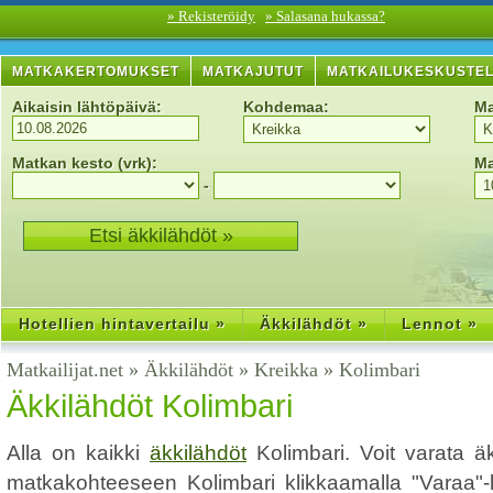
» Rekisteröidy
» Salasana hukassa?
MATKAKERTOMUKSET
MATKAJUTUT
MATKAILUKESKUSTE
Aikaisin lähtöpäivä:
Kohdemaa:
Ma
Matkan kesto (vrk):
Ma
-
Hotellien hintavertailu »
Äkkilähdöt »
Lennot »
Matkailijat.net
»
Äkkilähdöt
»
Kreikka
»
Kolimbari
Äkkilähdöt Kolimbari
Alla on kaikki
äkkilähdöt
Kolimbari. Voit varata ä
matkakohteeseen Kolimbari klikkaamalla "Varaa"-li