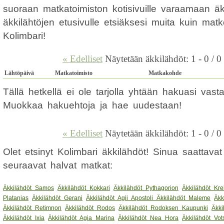
suoraan matkatoimiston kotisivuille varaamaan ä
äkkilähtöjen etusivulle etsiäksesi muita kuin mat
Kolimbari!
« Edelliset
Näytetään äkkilähdöt: 1 - 0 / 0
Lähtöpäivä
Matkatoimisto
Matkakohde
Tällä hetkellä ei ole tarjolla yhtään hakuasi vas
Muokkaa hakuehtoja ja hae uudestaan!
« Edelliset
Näytetään äkkilähdöt: 1 - 0 / 0
Olet etsinyt Kolimbari äkkilähdöt! Sinua saattava
seuraavat halvat matkat:
Äkkilähdöt Samos
Äkkilähdöt Kokkari
Äkkilähdöt Pythagorion
Äkkilähdöt Kre
Platanias
Äkkilähdöt Gerani
Äkkilähdöt Agii Apostoli
Äkkilähdöt Maleme
Äkk
Äkkilähdöt Retimnon
Äkkilähdöt Rodos
Äkkilähdöt Rodoksen Kaupunki
Äkki
Äkkilähdöt Ixia
Äkkilähdöt Agia Marina
Äkkilähdöt Nea Hora
Äkkilähdöt Vot