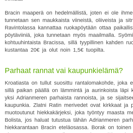
Bracin maaperä on hedelmällistä, joten ei ole ihme
tunnetaan sen maukkaista viineistä, oliiveista ja sit
Ravintolassa kannattaa ruokapöytään ottaa paikallis
pöytäviiniä, joka tunnetaan myös maailmalla. Syöm
kohtuuhintaista Bracissa, sillä tyypillinen kahden ruo
kustantaa 20€ ja olut noin 1,5€ tuopilta.
Parhaat rannat vai kaupunkielämä?
Kroatiasta on tullut suosittu rantalomakohde, joka 
sillä paikan päällä on lämmintä ja aurinkoista läpi 
yksi Adrianmeren parhaista rannoista, ja se sijaitse
kaupunkia. Zlatni Ratin merivedet ovat kirkkaat ja 
muotoutunut hiekkakärjeksi, joka työntyy maasta me
Bolista, jos haluat tutustua tähän Adrianmeren par
hiekkarantaan Bracin eteläosassa. Borak on toinen 