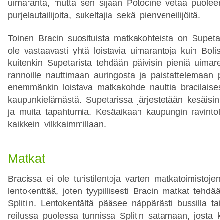
uimaranta, mutta sen sijaan Potocine vetää puoleens
purjelautailijoita, sukeltajia sekä pienveneilijöitä.
Toinen Bracin suosituista matkakohteista on Supetar
ole vastaavasti yhtä loistavia uimarantoja kuin Boliss
kuitenkin Supetarista tehdään päivisin pieniä uimaret
rannoille nauttimaan auringosta ja paistattelemaan
enemmänkin loistava matkakohde nauttia bracilaise
kaupunkielämästä. Supetarissa järjestetään kesäisin
ja muita tapahtumia. Kesäaikaan kaupungin ravintola
kaikkein vilkkaimmillaan.
Matkat
Bracissa ei ole turistilentoja varten matkatoimistoj
lentokenttää, joten tyypillisesti Bracin matkat tehdä
Splitiin. Lentokentältä pääsee näppärästi bussilla ta
reilussa puolessa tunnissa Splitin satamaan, josta k