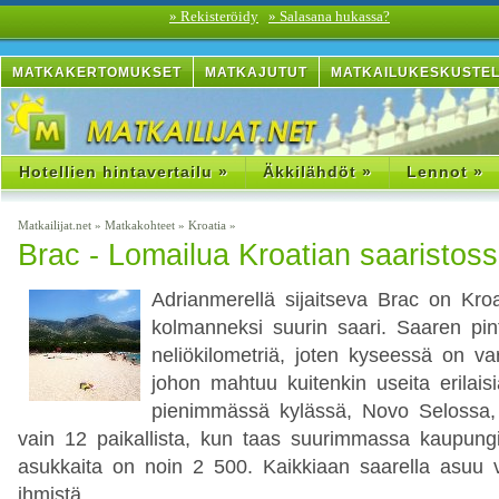
» Rekisteröidy
» Salasana hukassa?
MATKAKERTOMUKSET
MATKAJUTUT
MATKAILUKESKUSTE
Hotellien hintavertailu »
Äkkilähdöt »
Lennot »
Matkailijat.net
»
Matkakohteet
»
Kroatia
»
Brac - Lomailua Kroatian saaristos
Adrianmerellä sijaitseva Brac on Kroa
kolmanneksi suurin saari. Saaren pin
neliökilometriä, joten kyseessä on var
johon mahtuu kuitenkin useita erilais
pienimmässä kylässä, Novo Selossa, 
vain 12 paikallista, kun taas suurimmassa kaupungi
asukkaita on noin 2 500. Kaikkiaan saarella asuu 
ihmistä.