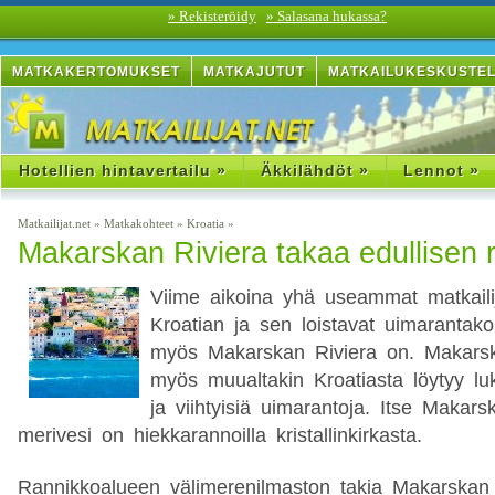
» Rekisteröidy
» Salasana hukassa?
MATKAKERTOMUKSET
MATKAJUTUT
MATKAILUKESKUSTE
Hotellien hintavertailu »
Äkkilähdöt »
Lennot »
Matkailijat.net
»
Matkakohteet
»
Kroatia
»
Makarskan Riviera takaa edullisen 
Viime aikoina yhä useammat matkailij
Kroatian ja sen loistavat uimarantakoh
myös Makarskan Riviera on. Makarska
myös muualtakin Kroatiasta löytyy luk
ja viihtyisiä uimarantoja. Itse Makars
merivesi on hiekkarannoilla kristallinkirkasta.
Rannikkoalueen välimerenilmaston takia Makarskan 