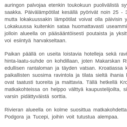
auringon palvojaa etenkin toukokuun puolivälistä s
saakka. Päivälämpötilat kesällä pyörivät noin 25 - 3
mutta lokakuussakin lämpötilat voivat olla päivisin 
Lokakuussa kuitenkin sataa huomattavasti useammin
jolloin alueella on pääsääntöisesti poutaista ja yksi
voi esiintyä harvakseltaan.
Paikan päällä on useita loistavia hotelleja sekä ravin
hinta-laatu-suhde on kohdillaan, joten Makarskan R
edullisen rantaloman ja täyden vatsan. Kroatiassa 
paikallisten suosima ravintola ja tilata sieltä ihania
ovat taatusti tuoreita ja maittavia. Tällä hetkellä Kr
matkakohteissa on helppo välttyä kaupustelijoilta, sil
varsin pidättyväistä sorttia.
Rivieran alueella on kolme suosittua matkakohdett
Podgora ja Tucepi, joihin voit tutustua alempaa.