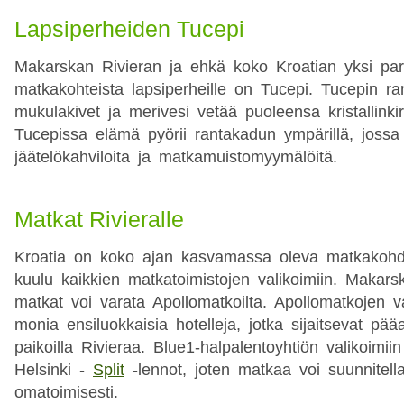
Lapsiperheiden Tucepi
Makarskan Rivieran ja ehkä koko Kroatian yksi par
matkakohteista lapsiperheille on Tucepi. Tucepin ra
mukulakivet ja merivesi vetää puoleensa kristallink
Tucepissa elämä pyörii rantakadun ympärillä, jossa 
jäätelökahviloita ja matkamuistomyymälöitä.
Matkat Rivieralle
Kroatia on koko ajan kasvamassa oleva matkakohde
kuulu kaikkien matkatoimistojen valikoimiin. Makarsk
matkat voi varata Apollomatkoilta. Apollomatkojen 
monia ensiluokkaisia hotelleja, jotka sijaitsevat pää
paikoilla Rivieraa. Blue1-halpalentoyhtiön valikoimi
Helsinki -
Split
-lennot, joten matkaa voi suunnitel
omatoimisesti.