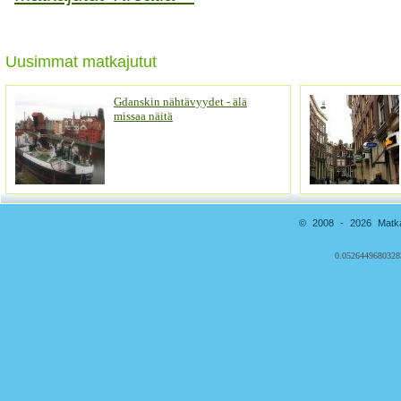
Uusimmat matkajutut
Gdanskin nähtävyydet - älä
missaa näitä
© 2008 - 2026 Matkai
0.0526449680328