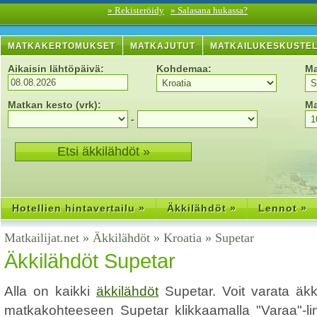
» Rekisteröidy
» Salasana hukassa?
MATKAKERTOMUKSET
MATKAJUTUT
MATKAILUKESKUSTE
Aikaisin lähtöpäivä:
Kohdemaa:
Ma
Matkan kesto (vrk):
Ma
-
Hotellien hintavertailu »
Äkkilähdöt »
Lennot »
Matkailijat.net
»
Äkkilähdöt
»
Kroatia
»
Supetar
Äkkilähdöt Supetar
Alla on kaikki
äkkilähdöt
Supetar. Voit varata äkk
matkakohteeseen Supetar klikkaamalla "Varaa"-link