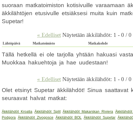
suoraan matkatoimiston kotisivuille varaamaan ä
äkkilähtöjen etusivulle etsiäksesi muita kuin mat
Supetar!
« Edelliset
Näytetään äkkilähdöt: 1 - 0 / 0
Lähtöpäivä
Matkatoimisto
Matkakohde
Tällä hetkellä ei ole tarjolla yhtään hakuasi vas
Muokkaa hakuehtoja ja hae uudestaan!
« Edelliset
Näytetään äkkilähdöt: 1 - 0 / 0
Olet etsinyt Supetar äkkilähdöt! Sinua saattavat
seuraavat halvat matkat:
Äkkilähdöt Kroatia
Äkkilähdöt Split
Äkkilähdöt Makarskan Riviera
Äkkilähdöt
Podgora
Äkkilähdöt Zivogosce
Äkkilähdöt BOL
Äkkilähdöt Supetar
Äkkilähd