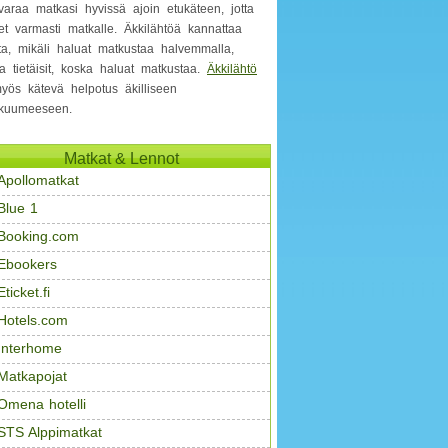
varaa matkasi hyvissä ajoin etukäteen, jotta
et varmasti matkalle. Äkkilähtöä kannattaa
ita, mikäli haluat matkustaa halvemmalla,
a tietäisit, koska haluat matkustaa.
Äkkilähtö
yös kätevä helpotus äkilliseen
kuumeeseen.
Matkat & Lennot
Apollomatkat
Blue 1
Booking.com
Ebookers
Eticket.fi
Hotels.com
Interhome
Matkapojat
Omena hotelli
STS Alppimatkat