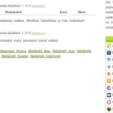
niin 
etään äkkilähdöt: 1 - 0 / 0
Seuraavat »
pääs
Matkakohde
Kesto
Hinta
hark
vaikk
i vastaavaa matkaa. Muokkaa hakuehtoja ja hae uudestaan!
on m
loma
etään äkkilähdöt: 1 - 0 / 0
Seuraavat »
kiinnostaa myös seuraavat halvat matkat:
 Makarskan Riviera
Äkkilähdöt Brac
Äkkilähdöt Hvar
Äkkilähdöt
Äkkilähdöt Supetar
Äkkilähdöt Dubrovnik