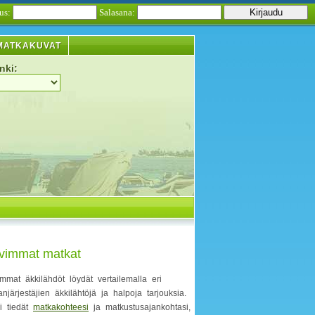
us:
Salasana:
MATKAKUVAT
nki:
vimmat matkat
mmat äkkilähdöt löydät vertailemalla eri
njärjestäjien äkkilähtöjä ja halpoja tarjouksia.
li tiedät
matkakohteesi
ja matkustusajankohtasi,