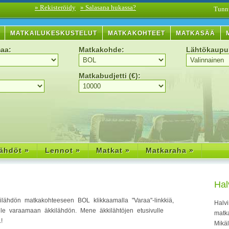
» Rekisteröidy
» Salasana hukassa?
Tunn
MATKAILUKESKUSTELUT
MATKAKOHTEET
MATKASÄÄ
aa:
Matkakohde:
Lähtökaupu
Matkabudjetti (€):
ähdöt »
Lennot »
Matkat »
Matkaraha »
Hal
lähdön matkakohteeseen BOL klikkaamalla "Varaa"-linkkiä,
Halvi
ille varaamaan äkkilähdön. Mene äkkilähtöjen etusivulle
matka
!
Mikä