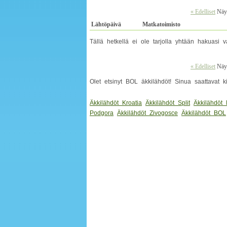
« Edelliset
Näyt
Lähtöpäivä
Matkatoimisto
Tällä hetkellä ei ole tarjolla yhtään hakuas
« Edelliset
Näyt
Olet etsinyt BOL äkkilähdöt! Sinua saattavat 
Äkkilähdöt Kroatia
Äkkilähdöt Split
Äkkilähdöt
Podgora
Äkkilähdöt Zivogosce
Äkkilähdöt BOL