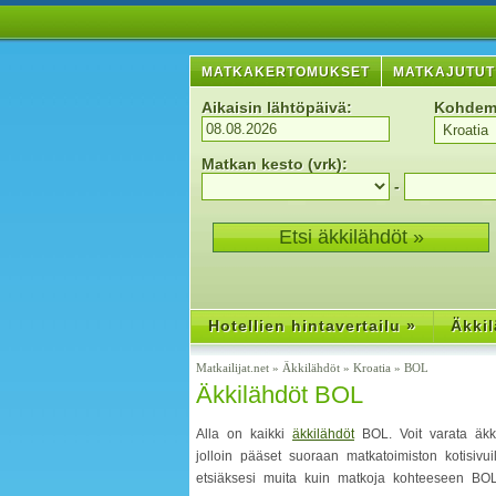
MATKAKERTOMUKSET
MATKAJUTUT
Aikaisin lähtöpäivä:
Kohdem
Matkan kesto (vrk):
-
Hotellien hintavertailu »
Äkkil
Matkailijat.net
»
Äkkilähdöt
»
Kroatia
»
BOL
Äkkilähdöt BOL
Alla on kaikki
äkkilähdöt
BOL. Voit varata äkki
jolloin pääset suoraan matkatoimiston kotisivu
etsiäksesi muita kuin matkoja kohteeseen BOL