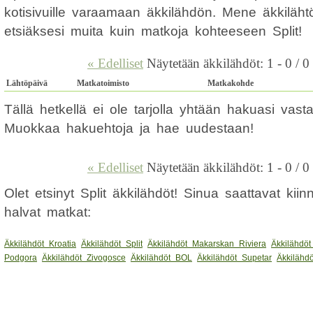
kotisivuille varaamaan äkkilähdön. Mene äkkilähtö
etsiäksesi muita kuin matkoja kohteeseen Split!
« Edelliset
Näytetään äkkilähdöt: 1 - 0 / 0
Lähtöpäivä
Matkatoimisto
Matkakohde
Tällä hetkellä ei ole tarjolla yhtään hakuasi vas
Muokkaa hakuehtoja ja hae uudestaan!
« Edelliset
Näytetään äkkilähdöt: 1 - 0 / 0
Olet etsinyt Split äkkilähdöt! Sinua saattavat ki
halvat matkat:
Äkkilähdöt Kroatia
Äkkilähdöt Split
Äkkilähdöt Makarskan Riviera
Äkkilähdöt
Podgora
Äkkilähdöt Zivogosce
Äkkilähdöt BOL
Äkkilähdöt Supetar
Äkkilähd