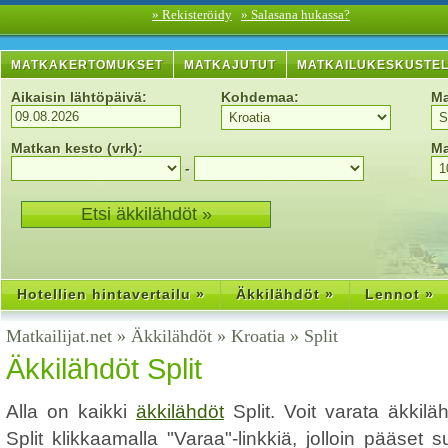
» Rekisteröidy
» Salasana hukassa?
MATKAKERTOMUKSET
MATKAJUTUT
MATKAILUKESKUSTE
Aikaisin lähtöpäivä:
Kohdemaa:
Ma
Matkan kesto (vrk):
Ma
-
Hotellien hintavertailu »
Äkkilähdöt »
Lennot »
Matkailijat.net
»
Äkkilähdöt
»
Kroatia
»
Split
Äkkilähdöt Split
Alla on kaikki
äkkilähdöt
Split. Voit varata äkki
Split klikkaamalla "Varaa"-linkkiä, jolloin pääset