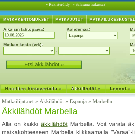
» Rekisteröidy
» Salasana hukassa?
MATKAKERTOMUKSET
MATKAJUTUT
MATKAILUKESKUSTE
Aikaisin lähtöpäivä:
Kohdemaa:
Ma
Matkan kesto (vrk):
Ma
-
Hotellien hintavertailu »
Äkkilähdöt »
Lennot »
Matkailijat.net
»
Äkkilähdöt
»
Espanja
»
Marbella
Äkkilähdöt Marbella
Alla on kaikki
äkkilähdöt
Marbella. Voit varata äk
matkakohteeseen Marbella klikkaamalla "Varaa"-lin