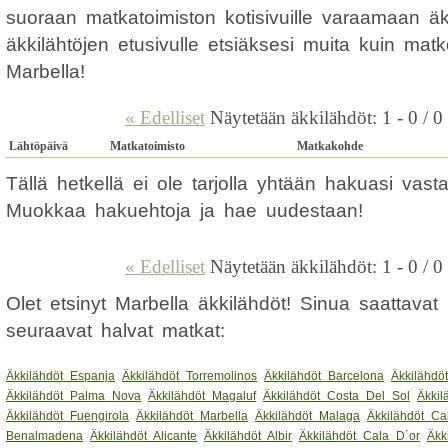
suoraan matkatoimiston kotisivuille varaamaan ä
äkkilähtöjen etusivulle etsiäksesi muita kuin mat
Marbella!
« Edelliset
Näytetään äkkilähdöt: 1 - 0 / 0
Lähtöpäivä
Matkatoimisto
Matkakohde
Tällä hetkellä ei ole tarjolla yhtään hakuasi vas
Muokkaa hakuehtoja ja hae uudestaan!
« Edelliset
Näytetään äkkilähdöt: 1 - 0 / 0
Olet etsinyt Marbella äkkilähdöt! Sinua saattavat
seuraavat halvat matkat:
Äkkilähdöt Espanja
Äkkilähdöt Torremolinos
Äkkilähdöt Barcelona
Äkkilähdö
Äkkilähdöt Palma Nova
Äkkilähdöt Magaluf
Äkkilähdöt Costa Del Sol
Äkkil
Äkkilähdöt Fuengirola
Äkkilähdöt Marbella
Äkkilähdöt Malaga
Äkkilähdöt Ca
Benalmadena
Äkkilähdöt Alicante
Äkkilähdöt Albir
Äkkilähdöt Cala D´or
Äkk