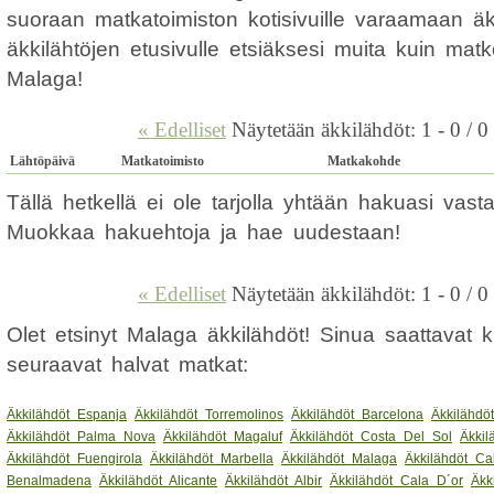
suoraan matkatoimiston kotisivuille varaamaan ä
äkkilähtöjen etusivulle etsiäksesi muita kuin mat
Malaga!
« Edelliset
Näytetään äkkilähdöt: 1 - 0 / 0
Lähtöpäivä
Matkatoimisto
Matkakohde
Tällä hetkellä ei ole tarjolla yhtään hakuasi vas
Muokkaa hakuehtoja ja hae uudestaan!
« Edelliset
Näytetään äkkilähdöt: 1 - 0 / 0
Olet etsinyt Malaga äkkilähdöt! Sinua saattavat 
seuraavat halvat matkat:
Äkkilähdöt Espanja
Äkkilähdöt Torremolinos
Äkkilähdöt Barcelona
Äkkilähdö
Äkkilähdöt Palma Nova
Äkkilähdöt Magaluf
Äkkilähdöt Costa Del Sol
Äkkil
Äkkilähdöt Fuengirola
Äkkilähdöt Marbella
Äkkilähdöt Malaga
Äkkilähdöt Ca
Benalmadena
Äkkilähdöt Alicante
Äkkilähdöt Albir
Äkkilähdöt Cala D´or
Äkk