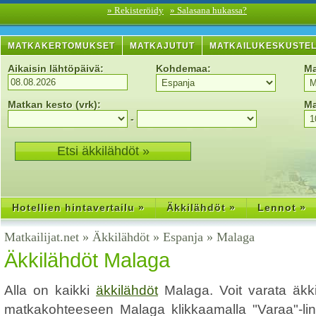
» Rekisteröidy
» Salasana hukassa?
MATKAKERTOMUKSET
MATKAJUTUT
MATKAILUKESKUSTE
Aikaisin lähtöpäivä:
Kohdemaa:
Ma
Matkan kesto (vrk):
Ma
-
Hotellien hintavertailu »
Äkkilähdöt »
Lennot »
Matkailijat.net
»
Äkkilähdöt
»
Espanja
»
Malaga
Äkkilähdöt Malaga
Alla on kaikki
äkkilähdöt
Malaga. Voit varata äkk
matkakohteeseen Malaga klikkaamalla "Varaa"-link