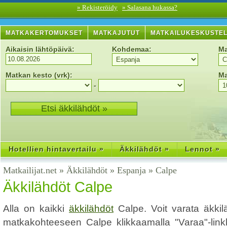
» Rekisteröidy
» Salasana hukassa?
MATKAKERTOMUKSET
MATKAJUTUT
MATKAILUKESKUSTE
Aikaisin lähtöpäivä:
Kohdemaa:
Ma
Matkan kesto (vrk):
Ma
-
Hotellien hintavertailu »
Äkkilähdöt »
Lennot »
Matkailijat.net
»
Äkkilähdöt
»
Espanja
»
Calpe
Äkkilähdöt Calpe
Alla on kaikki
äkkilähdöt
Calpe. Voit varata äkki
matkakohteeseen Calpe klikkaamalla "Varaa"-linkki