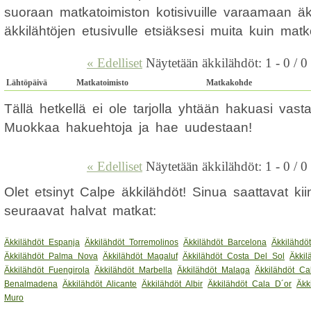
suoraan matkatoimiston kotisivuille varaamaan ä
äkkilähtöjen etusivulle etsiäksesi muita kuin ma
« Edelliset
Näytetään äkkilähdöt: 1 - 0 / 0
Lähtöpäivä
Matkatoimisto
Matkakohde
Tällä hetkellä ei ole tarjolla yhtään hakuasi vas
Muokkaa hakuehtoja ja hae uudestaan!
« Edelliset
Näytetään äkkilähdöt: 1 - 0 / 0
Olet etsinyt Calpe äkkilähdöt! Sinua saattavat k
seuraavat halvat matkat:
Äkkilähdöt Espanja
Äkkilähdöt Torremolinos
Äkkilähdöt Barcelona
Äkkilähdö
Äkkilähdöt Palma Nova
Äkkilähdöt Magaluf
Äkkilähdöt Costa Del Sol
Äkkil
Äkkilähdöt Fuengirola
Äkkilähdöt Marbella
Äkkilähdöt Malaga
Äkkilähdöt Ca
Benalmadena
Äkkilähdöt Alicante
Äkkilähdöt Albir
Äkkilähdöt Cala D´or
Äkk
Muro