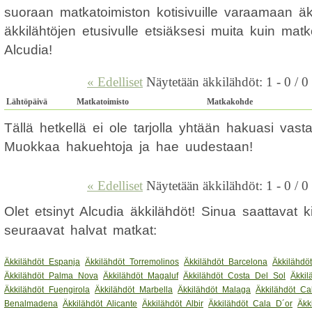
suoraan matkatoimiston kotisivuille varaamaan ä
äkkilähtöjen etusivulle etsiäksesi muita kuin mat
Alcudia!
« Edelliset
Näytetään äkkilähdöt: 1 - 0 / 0
Lähtöpäivä
Matkatoimisto
Matkakohde
Tällä hetkellä ei ole tarjolla yhtään hakuasi vas
Muokkaa hakuehtoja ja hae uudestaan!
« Edelliset
Näytetään äkkilähdöt: 1 - 0 / 0
Olet etsinyt Alcudia äkkilähdöt! Sinua saattavat 
seuraavat halvat matkat:
Äkkilähdöt Espanja
Äkkilähdöt Torremolinos
Äkkilähdöt Barcelona
Äkkilähdö
Äkkilähdöt Palma Nova
Äkkilähdöt Magaluf
Äkkilähdöt Costa Del Sol
Äkkil
Äkkilähdöt Fuengirola
Äkkilähdöt Marbella
Äkkilähdöt Malaga
Äkkilähdöt Ca
Benalmadena
Äkkilähdöt Alicante
Äkkilähdöt Albir
Äkkilähdöt Cala D´or
Äkk