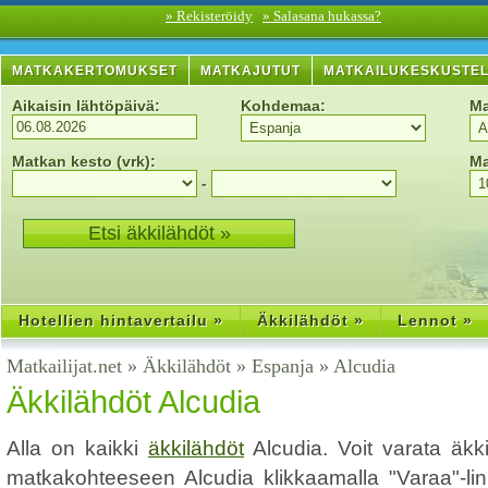
» Rekisteröidy
» Salasana hukassa?
MATKAKERTOMUKSET
MATKAJUTUT
MATKAILUKESKUSTE
Aikaisin lähtöpäivä:
Kohdemaa:
Ma
Matkan kesto (vrk):
Ma
-
Hotellien hintavertailu »
Äkkilähdöt »
Lennot »
Matkailijat.net
»
Äkkilähdöt
»
Espanja
»
Alcudia
Äkkilähdöt Alcudia
Alla on kaikki
äkkilähdöt
Alcudia. Voit varata äkk
matkakohteeseen Alcudia klikkaamalla "Varaa"-link