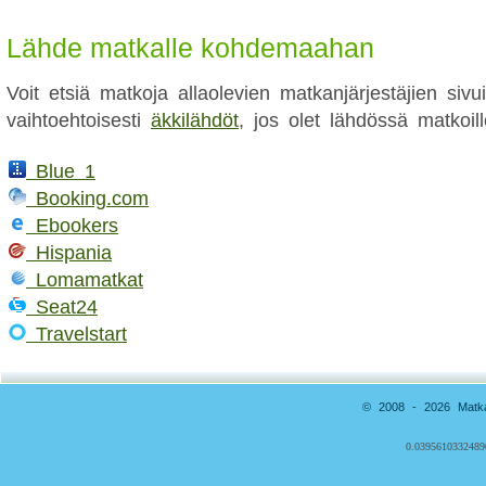
Lähde matkalle kohdemaahan
Voit etsiä matkoja allaolevien matkanjärjestäjien sivui
vaihtoehtoisesti
äkkilähdöt
, jos olet lähdössä matkoill
Blue 1
Booking.com
Ebookers
Hispania
Lomamatkat
Seat24
Travelstart
© 2008 - 2026 Matkai
0.0395610332489