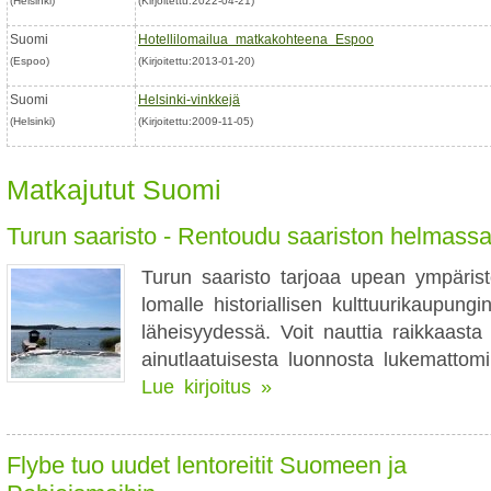
(Helsinki)
(Kirjoitettu:2022-04-21)
Suomi
Hotellilomailua matkakohteena Espoo
(Espoo)
(Kirjoitettu:2013-01-20)
Suomi
Helsinki-vinkkejä
(Helsinki)
(Kirjoitettu:2009-11-05)
Matkajutut Suomi
Turun saaristo - Rentoudu saariston helmass
Turun saaristo tarjoaa upean ympärist
lomalle historiallisen kulttuurikaupungi
läheisyydessä. Voit nauttia raikkaasta 
ainutlaatuisesta luonnosta lukemattomill
Lue kirjoitus »
Flybe tuo uudet lentoreitit Suomeen ja