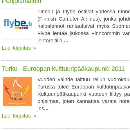
Pohjoismaihin
Finnair ja Flybe ostivat yhdessä Finn
(Finnish Comuter Airlines), jonka joh
halpalennot rantautuivat myös Suom
Flybe lentää jatkossa Finncommin vanh
lentoreitillä,
...
Lue kirjoitus »
Turku - Euroopan kulttuuripääkaupunki 2011
Vuoden vaihde taittuu reilun vuorokau
Turusta tulee Euroopan kulttuuripääka
Kulttuuripääkaupunki vuoteen liittyy pa
ohjelmaa, joten kannattaa varata hotel
jos
...
Lue kirjoitus »