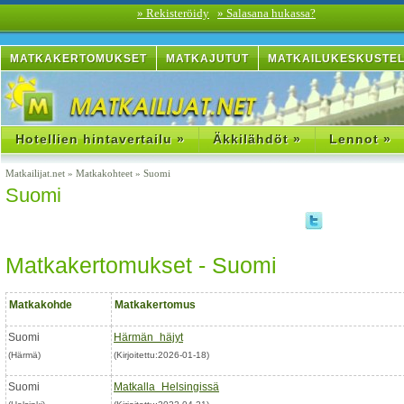
» Rekisteröidy
» Salasana hukassa?
MATKAKERTOMUKSET
MATKAJUTUT
MATKAILUKESKUSTE
Hotellien hintavertailu »
Äkkilähdöt »
Lennot »
Matkailijat.net
»
Matkakohteet
»
Suomi
Suomi
Matkakertomukset - Suomi
Matkakohde
Matkakertomus
Suomi
Härmän häjyt
(Härmä)
(Kirjoitettu:2026-01-18)
Suomi
Matkalla Helsingissä