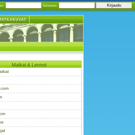
us:
Salasana:
MATKAKUVAT
Matkat & Lennot
atkat
.com
s
com
me
jat