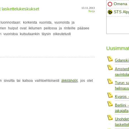
Omena h
t laskettelukeskukset
13.11.2013
Norja
STS Alp
uonnostaan: korkeista vuorista, vuonoista ja
ien huiput ovat ikilumen peitossa ja rinteille pääsee
n vuoristoa kutsutaankin täysin oikeutetusti
Uusimma
Gdanski
Amsterd
ravintola
n sivuilta tai katsoa vaihtoehtoisesti
äkkilähdöt
, jos olet
Turun sa
helmass
Kypros 
Berliini
jakajalla
Unohdett
laskett