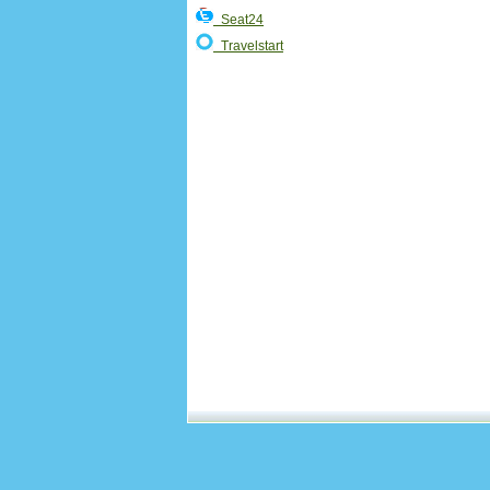
Seat24
Travelstart