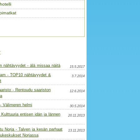
otelli
pimatkat
t
n nähtävyydet - älä missaa näitä
15.5.2017
am - TOP10 nähtävyydet &
3.7.2014
t
aristo - Rentoudu saariston
12.6.2014
a
– Välimeren helmi
30.5.2014
 - Kulttuuria entisen idän ja lännen
20.11.2013
u Norja - Talven ja kesän parhaat
13.11.2013
elukeskukset Norjassa