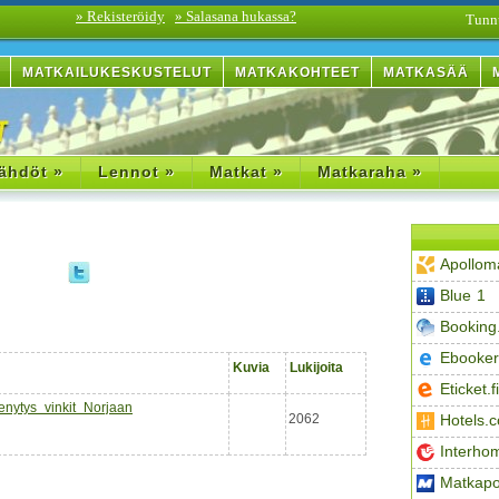
» Rekisteröidy
» Salasana hukassa?
Tunn
MATKAILUKESKUSTELUT
MATKAKOHTEET
MATKASÄÄ
ähdöt »
Lennot »
Matkat »
Matkaraha »
Apollom
Blue 1
Booking
Ebooker
Kuvia
Lukijoita
Eticket.fi
enytys vinkit Norjaan
2062
Hotels.
Interho
Matkapo