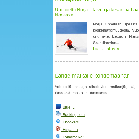
Unohdettu Norja - Talven ja kesän parhaa
Norjassa
Norja tunnetaan upeasta l
koskemattomuudesta. Vuor
siis myös kesäisin. Norja
Skandinavian
...
Lue kirjoitus »
Lähde matkalle kohdemaahan
Voit etsiä matkoja allaolevien matkanjärjestäjie
lähdössä matkoille lähiaikoina.
Blue 1
Booking.com
Ebookers
Hispania
Lomamatkat