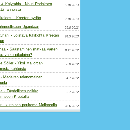
 & Kolymbia - Nauti Rodoksen
5.10.2013
tä rannoista
ikolaos – Kreetan sydän
2.10.2013
 ihmeelliseen Ugandaan
29.8.2013
Chani - Loistava tukikohta Kreetan
24.3.2013
uun
haa - Säästäminen matkaa varten,
8.11.2012
u vaiko pikalaina?
e Sóller - Yksi Mallorcan
8.8.2012
mista kohteista
 - Madeiran taianomainen
4.7.2012
unki
s - Täydellinen paikka
2.7.2012
umiseen Kreetalla
r - kultainen poukama Mallorcalla
28.6.2012