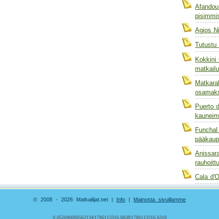
Afandou
pisimmis
Agios N
Tutustu
Kokkini 
matkail
Matkara
osamaks
Puerto d
kauneim
Funchal
pääkaup
Anissara
rauhoitt
Cala d'O
© 2008 - 2026 Matkailijat.net |
Info
|
Mainosta sivuillamme
0.052046060562134|1786113316.6838|1786113316.6318