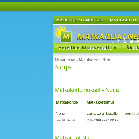
MATKAKERTOMUKSET
MATKAJUTUT
Hotellien hintavertailu »
Äkkil
Matkailijat.net
»
Matkakohteet
»
Norja
Norja
Matkakertomukset - Norja
Matkakohde
Matkakertomus
Norja
Laskettelu kesällä – penninv
(Länsi Norja)
(Kirjoitettu:2017-09-19)
Matkajutut Norja