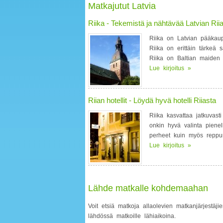
Matkajutut Latvia
Riika - Tekemistä ja nähtävää Latvian Rii
Riika on Latvian pääkaup
Riika on erittäin tärkeä 
Riika on Baltian maiden 
Lue kirjoitus »
Riian hotellit - Löydä hyvä hotelli Riiasta
Riika kasvattaa jatkuvast
onkin hyvä valinta pienel
perheet kuin myös reppure
Lue kirjoitus »
Lähde matkalle kohdemaahan
Voit etsiä matkoja allaolevien matkanjärjestäjie
lähdössä matkoille lähiaikoina.