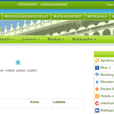
» Rekisteröidy
» Salasana hukassa?
Tunn
MATKAILUKESKUSTELUT
MATKAKOHTEET
MATKASÄÄ
ähdöt »
Lennot »
Matkat »
Matkaraha »
Apollom
Blue 1
eat matkat paikan päälle!
Booking
Ebooker
Eticket.fi
Hotels.
Kuvia
Lukijoita
Interho
Matkapo