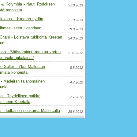
 & Kolymbia - Nauti Rodoksen
5.10.2013
tä rannoista
ikolaos – Kreetan sydän
2.10.2013
 ihmeelliseen Ugandaan
29.8.2013
Chani - Loistava tukikohta Kreetan
24.3.2013
uun
haa - Säästäminen matkaa varten,
8.11.2012
u vaiko pikalaina?
e Sóller - Yksi Mallorcan
8.8.2012
mista kohteista
 - Madeiran taianomainen
4.7.2012
unki
s - Täydellinen paikka
2.7.2012
umiseen Kreetalla
r - kultainen poukama Mallorcalla
28.6.2012