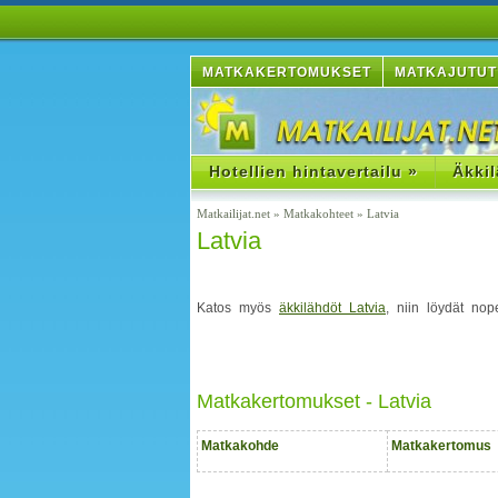
MATKAKERTOMUKSET
MATKAJUTUT
Hotellien hintavertailu »
Äkkil
Matkailijat.net
»
Matkakohteet
»
Latvia
Latvia
Katos myös
äkkilähdöt Latvia
, niin löydät nop
Matkakertomukset - Latvia
Matkakohde
Matkakertomus