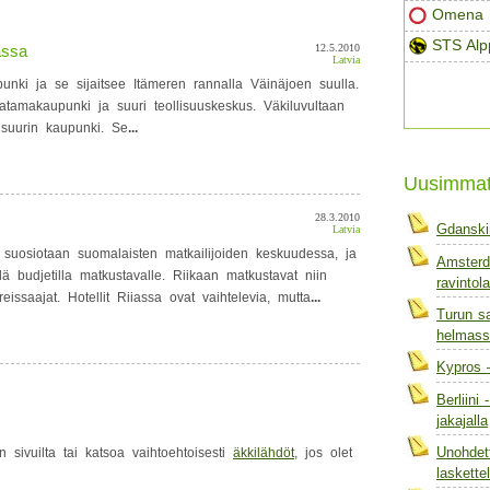
Omena h
STS Alp
assa
12.5.2010
Latvia
unki ja se sijaitsee Itämeren rannalla Väinäjoen suulla.
satamakaupunki ja suuri teollisuuskeskus. Väkiluvultaan
suurin kaupunki. Se
...
Uusimma
28.3.2010
Gdanski
Latvia
i suosiotaan suomalaisten matkailijoiden keskuudessa, ja
Amsterd
lä budjetilla matkustavalle. Riikaan matkustavat niin
ravintola
issaajat. Hotellit Riiassa ovat vaihtelevia, mutta
...
Turun sa
helmass
Kypros 
Berliini
jakajalla
Unohdett
n sivuilta tai katsoa vaihtoehtoisesti
äkkilähdöt
, jos olet
laskett