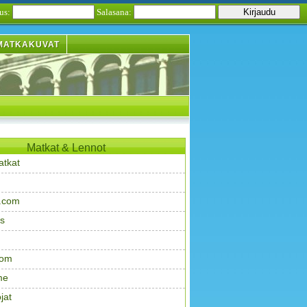
us:
Salasana:
MATKAKUVAT
Matkat & Lennot
atkat
.com
s
com
me
jat