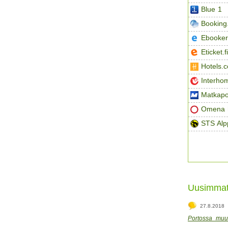
Blue 1
Booking
Ebooker
Eticket.fi
Hotels.
Interho
Matkapo
Omena h
STS Alp
Uusimmat
27.8.2018
Portossa muut