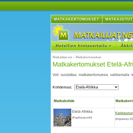
MATKAKERTOMUKSET
MATKAJUTUT
Hotellien hintavertailu »
Äkkil
Matkailijat.net
»
Matkakertomukset
Matkakertomukset Etelä-Afr
Voit suodattaa matkakertomuksia valitsemalla
Kohdemaa:
Matkakohde
Matkaker
Etelä-Afrikka
Kapkaupunk
(Kapkaupunki)
(Kirjoitettu: