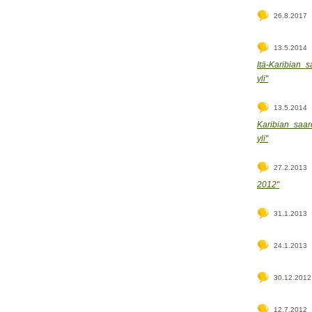
26.8.2017
13.5.2014
Itä-Karibian s
yli"
13.5.2014
Karibian saare
yli"
27.2.2013
2012"
31.1.2013
24.1.2013
30.12.2012
12.7.2012