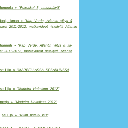
heneola »
"Petroskoi 3, paluupäivä"
tonijackman »
"Kap Verde, Atlantin ylitys &
aaret 2011-2012, matkavideot risteilyltä Atlantin
hannuh »
"Kap Verde, Atlantin ylitys & Itä-
t 2011-2012, matkavideot risteilyltä Atlantin
sei11ja »
"MARBELLASSA KESÄKUUSSA
sei11ja »
"Madeira Helmikuu 2012"
merja »
"Madeira Helmikuu 2012"
sei11ja »
"Niilin risteily Isis"