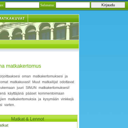
us:
Salasana:
MATKAKUVAT
oma matkakertomus
irjoittaaksesi oman matkakertomuksesi ja
i omat matkakuvasi! Muut matkailijat odottavat
lukemaan juuri SINUN matkakertomuksesi!
neenä käyttäjänä pääset kommentoimaan
äjien matkakertomuksia ja kysymään vinkkejä
i varten.
Matkat & Lennot
atkat