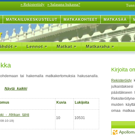
» Rekisteröidy
» Salasana hukassa?
Tunn
MATKAILUKESKUSTELUT
MATKAKOHTEET
MATKASÄÄ
ähdöt »
Lennot »
Matkat »
Matkaraha »
ikka
Kirjoita 
 kohdemaan tai hakemalla matkakertomuksia hakusanalla.
Rekisteröidy
k
julkaistakses
Näytä kaikki
päästäkseen 
Reksiteröity
tomus
Kuvia
Lukijoita
muiden käytt
omaa matkaas
i - Afrikan tähti
10
10531
2008-10-19)
Apollom