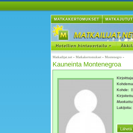
MATKAKERTOMUKSET
MATKAJUTUT
Hotellien hintavertailu »
Äkkil
Matkailijat.net
»
Matkakertomukset
»
Montenegro
»
Kauneinta Montenegroa
Kirjoittaj
Kohdema
Kohde:
Bu
Kirjoitettu
Muokattu
Lukijoita: