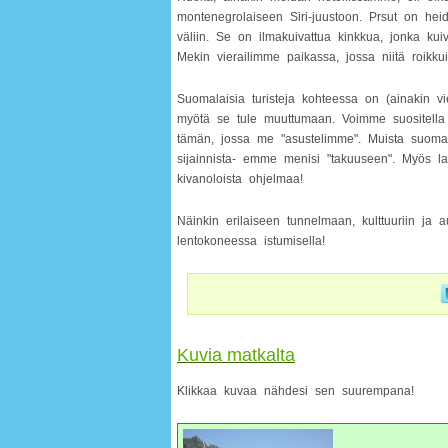
montenegrolaiseen Siri-juustoon. Prsut on he
väliin. Se on ilmakuivattua kinkkua, jonka kui
Mekin vierailimme paikassa, jossa niitä roik
Suomalaisia turisteja kohteessa on (ainakin vi
myötä se tule muuttumaan. Voimme suositella B
tämän, jossa me "asustelimme". Muista suomalais
sijainnista- emme menisi "takuuseen". Myös laps
kivanoloista ohjelmaa!
Näinkin erilaiseen tunnelmaan, kulttuuriin ja
lentokoneessa istumisella!
Kuvia matkalta
Klikkaa kuvaa nähdesi sen suurempana!