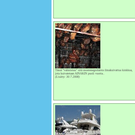
Tässä "valmistuu" sitä montenegrolaista ilmakuivattua kinkkua,
jota kuivatetaan AINAKIN puoli vuotta..
(Lisätty: 30.7.2008)