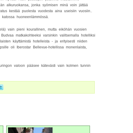
idän alkuruokansa, jonka syömisen minä voin jättää
vatus kestää puolesta vuodesta aina useisiin vuosiin..
kui katossa huoneenlämmössä.
elä) vain pieni kourallinen, mutta eiköhän vuosien
udvaa matkakohteeksi varsinkin valitsemalla hotelliksi
ten käyttämistä hotelleista - ja erityisesti niiden
ille oli Iberostar Bellevue-hotellissa monenlaista,
 auringon valoon pääsee kätevästi vain kolmen tunnin