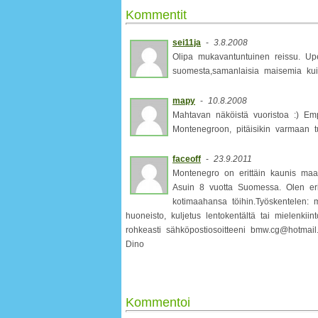
Kommentit
sei11ja
-
3.8.2008
Olipa mukavantuntuinen reissu. U
suomesta,samanlaisia maisemia kui
mapy
-
10.8.2008
Mahtavan näköistä vuoristoa :) E
Montenegroon, pitäisikin varmaan t
faceoff
-
23.9.2011
Montenegro on erittäin kaunis maa.
Asuin 8 vuotta Suomessa. Olen erittä
kotimaahansa töihin.Työskentelen: ma
huoneisto, kuljetus lentokentältä tai mielenkii
rohkeasti sähköpostiosoitteeni bmw.cg@hotmail
Dino
Kommentoi