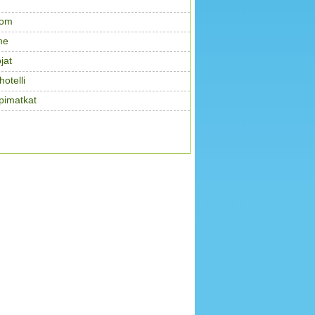
com
me
jat
otelli
pimatkat