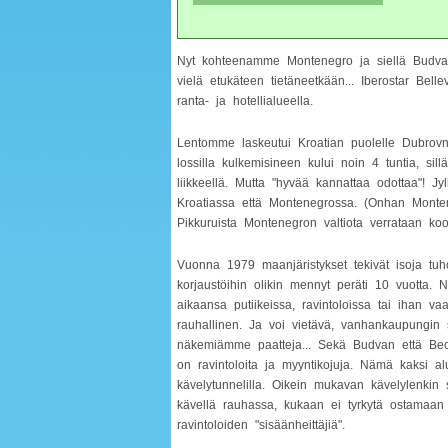
Nyt kohteenamme Montenegro ja siellä Budva.
vielä etukäteen tietäneetkään... Iberostar Bell
ranta- ja hotellialueella.
Lentomme laskeutui Kroatian puolelle Dubrovniki
lossilla kulkemisineen kului noin 4 tuntia, sil
liikkeellä. Mutta "hyvää kannattaa odottaa"! Jy
Kroatiassa että Montenegrossa. (Onhan Monten
Pikkuruista Montenegron valtiota verrataan k
Vuonna 1979 maanjäristykset tekivät isoja tuho
korjaustöihin olikin mennyt peräti 10 vuotta. 
aikaansa putiikeissa, ravintoloissa tai ihan 
rauhallinen. Ja voi vietävä, vanhankaupungin
näkemiämme paatteja... Sekä Budvan että Becici
on ravintoloita ja myyntikojuja. Nämä kaksi al
kävelytunnelilla. Oikein mukavan kävelylenkin 
kävellä rauhassa, kukaan ei tyrkytä ostamaa
ravintoloiden "sisäänheittäjiä".