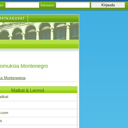
us:
Salasana:
MATKAKUVAT
tomuksia Montenegro
ta Montenegroa
Matkat & Lennot
atkat
.com
s