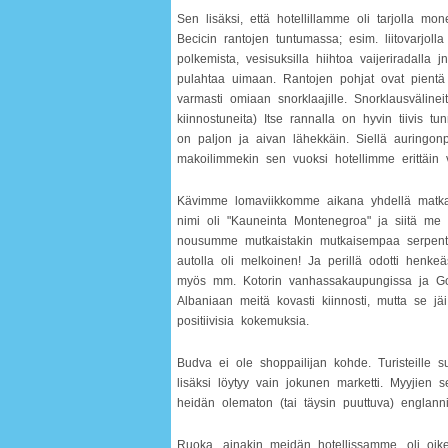
Sen lisäksi, että hotellillamme oli tarjolla mon
Becicin rantojen tuntumassa; esim. liitovarjolla 
polkemista, vesisuksilla hiihtoa vaijeriradalla
pulahtaa uimaan. Rantojen pohjat ovat pientä
varmasti omiaan snorklaajille. Snorklausvälinei
kiinnostuneita) Itse rannalla on hyvin tiivis tu
on paljon ja aivan lähekkäin. Siellä auringonpa
makoilimmekin sen vuoksi hotellimme erittäin vii
Kävimme lomaviikkomme aikana yhdellä matkanjä
nimi oli "Kauneinta Montenegroa" ja siitä me 
nousumme mutkaistakin mutkaisempaa serpentiin
autolla oli melkoinen! Ja perillä odotti hen
myös mm. Kotorin vanhassakaupungissa ja Go
Albaniaan meitä kovasti kiinnosti, mutta se jä
positiivisia kokemuksia.
Budva ei ole shoppailijan kohde. Turisteille 
lisäksi löytyy vain jokunen marketti. Myyjien 
heidän olematon (tai täysin puuttuva) englanni
Ruoka, ainakin meidän hotellissamme, oli oik