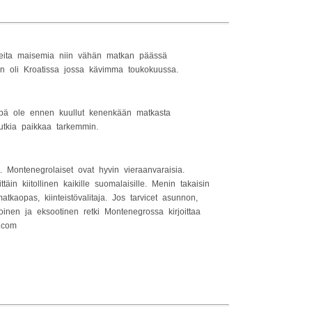
peita maisemia niin vähän matkan päässä
n oli Kroatissa jossa kävimma toukokuussa.
mpä ole ennen kuullut kenenkään matkasta
utkia paikkaa tarkemmin.
 Montenegrolaiset ovat hyvin vieraanvaraisia.
in kiitollinen kaikille suomalaisille. Menin takaisin
tkaopas, kiinteistövalitaja. Jos tarvicet asunnon,
ntoinen ja eksootinen retki Montenegrossa kirjoittaa
.com