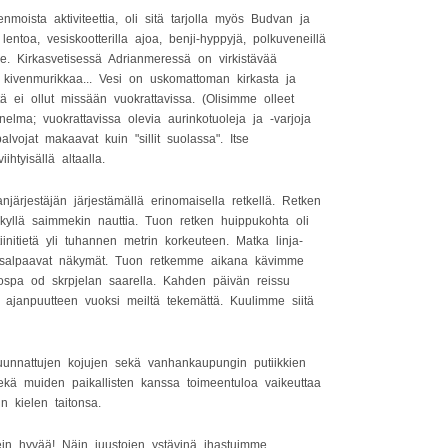
enmoista aktiviteettia, oli sitä tarjolla myös Budvan ja
lentoa, vesiskootterilla ajoa, benji-hyppyjä, polkuveneillä
 jne. Kirkasvetisessä Adrianmeressä on virkistävää
 kivenmurikkaa... Vesi on uskomattoman kirkasta ja
tä ei ollut missään vuokrattavissa. (Olisimme olleet
nnelma; vuokrattavissa olevia aurinkotuoleja ja -varjoja
lvojat makaavat kuin "sillit suolassa". Itse
htyisällä altaalla.
rjestäjän järjestämällä erinomaisella retkellä. Retken
kyllä saimmekin nauttia. Tuon retken huippukohta oli
itietä yli tuhannen metrin korkeuteen. Matka linja-
keäsalpaavat näkymät. Tuon retkemme aikana kävimme
spa od skrpjelan saarella. Kahden päivän reissu
i ajanpuutteen vuoksi meiltä tekemättä. Kuulimme siitä
suunnattujen kojujen sekä vanhankaupungin putiikkien
sekä muiden paikallisten kanssa toimeentuloa vaikeuttaa
n kielen taitonsa.
ein hyvää! Näin juustojen ystävinä ihastuimme