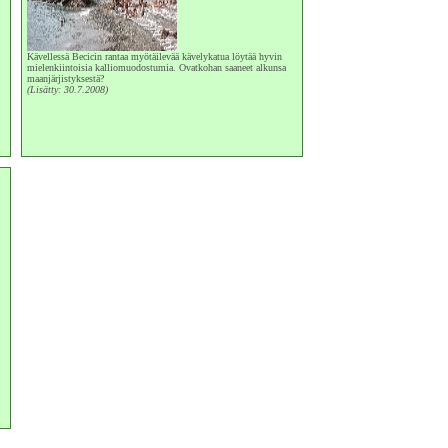
Kävellessä Becicin rantaa myötäilevää kävelykatua löytää hyvin
mielenkiintoisia kalliomuodostumia. Ovatkohan saaneet alkunsa
maanjärjistyksestä?
(Lisätty: 30.7.2008)