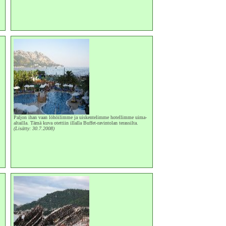
Paljon ihan vaan löhöilimme ja uiskentelimme hotellimme uima-
altailla. Tämä kuva otettiin illalla Buffet-ravintolan terassilta.
(Lisätty: 30.7.2008)