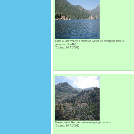
Tässä ollaan veneellä menossa Gospa od skrpjelan saarelle.
(kuvassa oikealla)
(Lisätty: 30.7.2008)
Taakse jäävät Kotorin vanhankaupungin muurit..
(Lisätty: 30.7.2008)