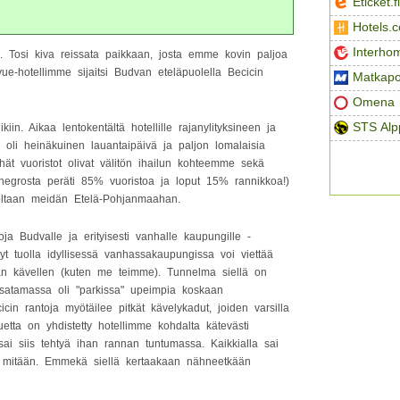
Eticket.fi
Hotels.
Interho
 Tosi kiva reissata paikkaan, josta emme kovin paljoa
evue-hotellimme sijaitsi Budvan eteläpuolella Becicin
Matkapo
Omena h
STS Alp
in. Aikaa lentokentältä hotellille rajanylityksineen ja
lä oli heinäkuinen lauantaipäivä ja paljon lomalaisia
lhät vuoristot olivat välitön ihailun kohteemme sekä
egrosta peräti 85% vuoristoa ja loput 15% rannikkoa!)
ooltaan meidän Etelä-Pohjanmaahan.
ja Budvalle ja erityisesti vanhalle kaupungille -
Nyt tuolla idyllisessä vanhassakaupungissa voi viettää
vaan kävellen (kuten me teimme). Tunnelma siellä on
 satamassa oli "parkissa" upeimpia koskaan
n rantoja myötäilee pitkät kävelykadut, joiden varsilla
uetta on yhdistetty hotellimme kohdalta kätevästi
sai siis tehtyä ihan rannan tuntumassa. Kaikkialla sai
n mitään. Emmekä siellä kertaakaan nähneetkään