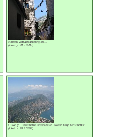
Kotorin vanhassakaupungissa...
(Lisätty: 30.7.2008)
Ollaan yli 1000 metrin korkeudessa. Takana hurja bussimatka!
(Lisätty: 30.7.2008)