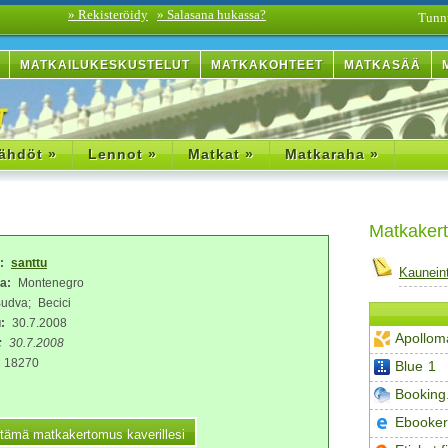
» Rekisteröidy
» Salasana hukassa?
Tunn
MATKAILUKESKUSTELUT
MATKAKOHTEET
MATKASÄÄ
ähdöt »
Lennot »
Matkat »
Matkaraha »
Matkaker
a:
santtu
Kaunein
a:
Montenegro
dva; Becici
:
30.7.2008
Apollom
:
30.7.2008
18270
Blue 1
Booking
Ebooker