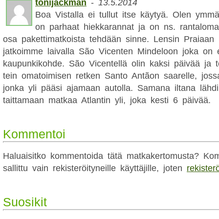
tonijackman
-
13.5.2014
Boa Vistalla ei tullut itse käytyä. Olen ymmär
on parhaat hiekkarannat ja on ns. rantaloma
osa pakettimatkoista tehdään sinne. Lensin Praiaan 
jatkoimme laivalla São Vicenten Mindeloon joka o
kaupunkikohde. São Vicentellä olin kaksi päivää ja 
tein omatoimisen retken Santo Antãon saarelle, jossa
jonka yli pääsi ajamaan autolla. Samana iltana lähd
taittamaan matkaa Atlantin yli, joka kesti 6 päivää.
Kommentoi
Haluaisitko kommentoida tätä matkakertomusta? Kom
sallittu vain rekisteröityneille käyttäjille, joten
rekister
Suosikit