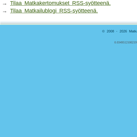
→
Tilaa Matkakertomukset RSS-syötteenä.
→
Tilaa Matkailublogi RSS-syötteenä.
© 2008 - 2026 Matkai
0.0349512100219