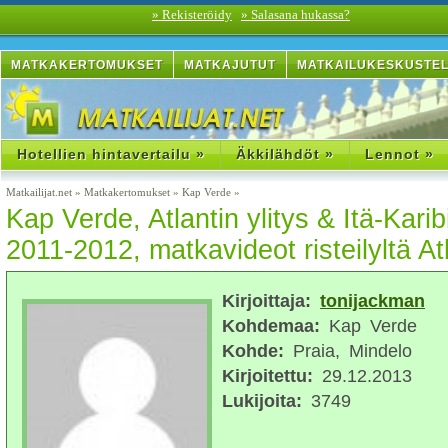
» Rekisteröidy
» Salasana hukassa?
MATKAKERTOMUKSET
MATKAJUTUT
MATKAILUKESKUSTE
Hotellien hintavertailu »
Äkkilähdöt »
Lennot »
Matkailijat.net
»
Matkakertomukset
»
Kap Verde
»
Kap Verde, Atlantin ylitys & Itä-Kari
2011-2012, matkavideot risteilyltä Atl
Kirjoittaja:
tonijackman
Kohdemaa:
Kap Verde
Kohde:
Praia, Mindelo
Kirjoitettu:
29.12.2013
Lukijoita:
3749