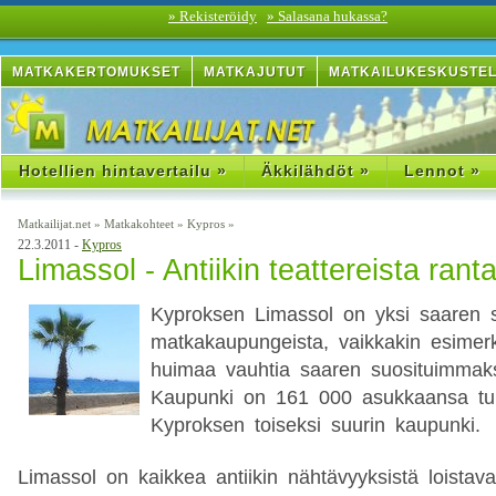
» Rekisteröidy
» Salasana hukassa?
MATKAKERTOMUKSET
MATKAJUTUT
MATKAILUKESKUSTE
Hotellien hintavertailu »
Äkkilähdöt »
Lennot »
Matkailijat.net
»
Matkakohteet
»
Kypros
»
22.3.2011 -
Kypros
Limassol - Antiikin teattereista ran
Kyproksen Limassol on yksi saaren s
matkakaupungeista, vaikkakin esimer
huimaa vauhtia saaren suosituimmaks
Kaupunki on 161 000 asukkaansa tu
Kyproksen toiseksi suurin kaupunki.
Limassol on kaikkea antiikin nähtävyyksistä loistav