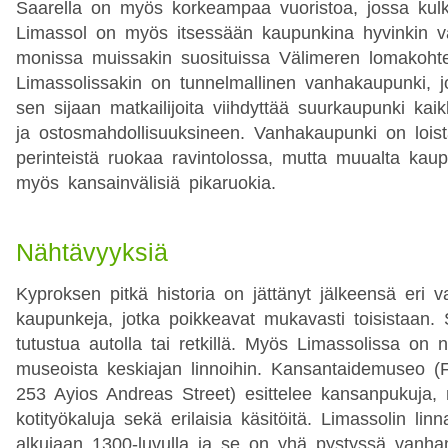
Saarella on myös korkeampaa vuoristoa, jossa kulkee
Limassol on myös itsessään kaupunkina hyvinkin va
monissa muissakin suosituissa Välimeren lomakoht
Limassolissakin on tunnelmallinen vanhakaupunki, 
sen sijaan matkailijoita viihdyttää suurkaupunki kai
ja ostosmahdollisuuksineen. Vanhakaupunki on loist
perinteistä ruokaa ravintolossa, mutta muualta kaup
myös kansainvälisiä pikaruokia.
Nähtävyyksiä
Kyproksen pitkä historia on jättänyt jälkeensä eri val
kaupunkeja, jotka poikkeavat mukavasti toisistaan
tutustua autolla tai retkillä. Myös Limassolissa on 
museoista keskiajan linnoihin. Kansantaidemuseo (
253 Ayios Andreas Street) esittelee kansanpukuja, 
kotityökaluja sekä erilaisia käsitöitä. Limassolin linn
alkujaan 1300-luvulla ja se on yhä pystyssä vanh