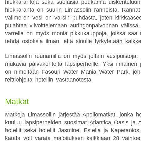
hiekkarantoja sekä suojaisia poukamia uiskenteluu
hiekkaranta on suurin Limassolin rannoista. Rannat 
välimeren vesi on varsin puhdasta, joten kirkkaas
pulahtaa vilvoittelemaan auringonpalvonnan välissä
varrella on myös monia pikkukauppoja, joissa saa
tehdä ostoksia ilman, että sinulle tyrkytetään kaikke
Limassolin reunamilla on myös joitain vesipuistoja, 
mukavia päiväkohteita lapsiperheille. Yksi ilmainen 
on nimeltään Fasouri Water Mania Water Park, joh
reittiohjeita hotellin vastaanotosta.
Matkat
Matkoja Limassoliin järjestää Apollomatkat, jonka hot
kuuluu lapsiperheiden suosimat Atlantica Oasis ja 
hotellit sekä hotellit Jasmine, Estella ja Kapetanios.
kautta voit varata majoituksen kaikkiaan 28 vaihtoe