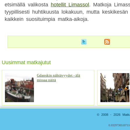
etsimällä valikosta
hotellit Limassol
. Matkoja Limass
tyypillisesti huhtikuusta lokakuun, mutta keskikesän
kaikkein suosituimpia matka-aikoja.
Uusimmat matkajutut
Gdanskin nähtävyydet - älä
missaa näitä
© 2008 - 2026 Matkai
0.0329730510711