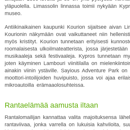
yläpuolella. Limassolin linnassa toimii nykyään Kyp
museo.
Antiikinaikainen kaupunki Kourion sijaitsee aivan Li
Kourionin näkymään ovat vaikuttaneet niin hellenisti
myös kristityt. Kourion tunnetaan erityisesti kunnost
roomalaisesta ulkoilmateatterista, jossa järjestetään v
musikaaleja sekä festivaaleja. Kypros tunnetaan myö
joten käyminen Lambouri viinitilalla on mielenkiinto
ainakin viinin ystäville. Sayious Adventure Park o
moottori-intoilijoiden huvipuisto, jossa voi ajaa erilai
mikroautoilla erämaaolosuhteissa.
Rantaelämää aamusta iltaan
Rantalomailijan kannattaa valita majoituksensa lähel
rantaviivaa, jonka varrella on lukuisia kahviloita, s