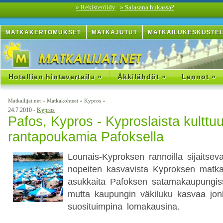
» Rekisteröidy
» Salasana hukassa?
MATKAKERTOMUKSET
MATKAJUTUT
MATKAILUKESKUSTE
Hotellien hintavertailu »
Äkkilähdöt »
Lennot »
Matkailijat.net
»
Matkakohteet
»
Kypros
»
24.7.2010 -
Kypros
Pafos, Kypros - Kyproslaista kulttuu
rantapoukamia Pafoksella
Lounais-Kyproksen rannoilla sijaitsev
nopeiten kasvavista Kyproksen matkak
asukkaita Pafoksen satamakaupungis
mutta kaupungin väkiluku kasvaa jon
suosituimpina lomakausina.