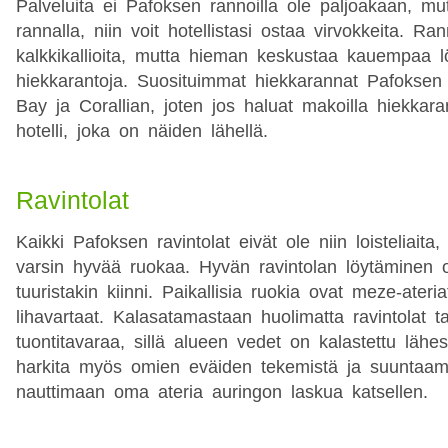
Palveluita ei Pafoksen rannoilla ole paljoakaan, mut
rannalla, niin voit hotellistasi ostaa virvokkeita. R
kalkkikallioita, mutta hieman keskustaa kauempaa 
hiekkarantoja. Suosituimmat hiekkarannat Pafoksen l
Bay ja Corallian, joten jos haluat makoilla hiekkara
hotelli, joka on näiden lähellä.
Ravintolat
Kaikki Pafoksen ravintolat eivät ole niin loisteliaita
varsin hyvää ruokaa. Hyvän ravintolan löytäminen
tuuristakin kiinni. Paikallisia ruokia ovat meze-ateria
lihavartaat. Kalasatamastaan huolimatta ravintolat ta
tuontitavaraa, sillä alueen vedet on kalastettu lähes
harkita myös omien eväiden tekemistä ja suuntaami
nauttimaan oma ateria auringon laskua katsellen.