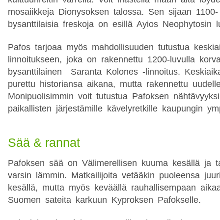
mosaiikkeja Dionysoksen talossa. Sen sijaan 1100-
bysanttilaisia freskoja on esillä Ayios Neophytosin l
Pafos tarjoaa myös mahdollisuuden tutustua keskia
linnoitukseen, joka on rakennettu 1200-luvulla kor
bysanttilainen Saranta Kolones -linnoitus. Keskiaik
purettu historiansa aikana, mutta rakennettu uudell
Monipuolisimmin voit tutustua Pafoksen nähtävyyksii
paikallisten järjestämille kävelyretkille kaupungin ym
Sää & rannat
Pafoksen sää on Välimerellisen kuuma kesällä ja ta
varsin lämmin. Matkailijoita vetääkin puoleensa juur
kesällä, mutta myös keväällä rauhallisempaan aika
Suomen sateita karkuun Kyproksen Pafokselle.