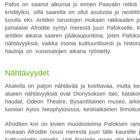
Pafos on saanut alkunsa jo ennen Paavalin retki
kristityiksi, sillä saarella on ollut asutusta jo neoliit
luvulla eKr. Antiikin tarustojen mukaan rakkauden 
jumalatar Afrodite syntyi merestä juuri Pafokselle.
antiikin aikana saaren pääkaupunkina, joten Pafok
nähtävyyksiä, vaikka monia kulttuurillisesti ja historia
hautoja on vuosisatojen aikana ryöstetty.
Nähtävyydet
Alueella on paljon nähtävää ja koettavaa, mutta k
alueen nähtävyyksiä ovat Dionysoksen talo, katako
haudat, Odeon Theatre, Bysanttilainen museo, ark
luostari Ayios Neophytosissa, keskiaikainen linnoitus
Afroditen kivi on kivien muodostelma Pafoksen rann
mukaan Afrodite nousi merestä juuri tälle kauniille p
kulttuurireitin varrella. Voit ihastella maan alta löyd