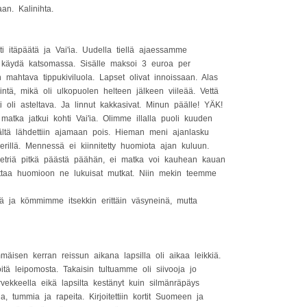
n. Kalinihta.
 itäpäätä ja Vai'ia. Uudella tiellä ajaessamme
käydä katsomassa. Sisälle maksoi 3 euroa per
an mahtava tippukiviluola. Lapset olivat innoissaan. Alas
intä, mikä oli ulkopuolen helteen jälkeen viileää. Vettä
sti oli asteltava. Ja linnut kakkasivat. Minun päälle! YÄK!
tka jatkui kohti Vai'ia. Olimme illalla puoli kuuden
mältä lähdettiin ajamaan pois. Hieman meni ajanlasku
illä. Mennessä ei kiinnitetty huomiota ajan kuluun.
metriä pitkä päästä päähän, ei matka voi kauhean kauan
 ottaa huomioon ne lukuisat mutkat. Niin mekin teemme
sä ja kömmimme itsekkin erittäin väsyneinä, mutta
mäisen kerran reissun aikana lapsilla oli aikaa leikkiä.
ä leipomosta. Takaisin tultuamme oli siivooja jo
kkeella eikä lapsilta kestänyt kuin silmänräpäys
, tummia ja rapeita. Kirjoitettiin kortit Suomeen ja