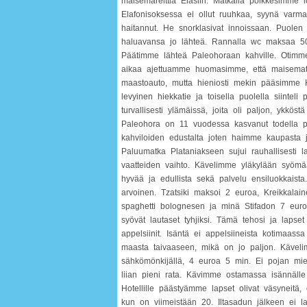
maisemareittiä Elasiin. Matkalla poikkesimme l
Elafonisoksessa ei ollut ruuhkaa, syynä varma
haitannut. He snorklasivat innoissaan. Puolen t
haluavansa jo lähteä. Rannalla wc maksaa 50 s
Päätimme lähteä Paleohoraan kahville. Otimm
aikaa ajettuamme huomasimme, että maisemat o
maastoauto, mutta hieniosti mekin pääsimme Hu
levyinen hiekkatie ja toisella puolella siintel
turvallisesti ylämäissä, joita oli paljon, ykkös
Paleohora on 11 vuodessa kasvanut todella p
kahviloiden edustalta joten haimme kaupasta j
Paluumatka Plataniakseen sujui rauhallisesti la
vaatteiden vaihto. Kävelimme yläkylään syömä
hyvää ja edullista sekä palvelu ensiluokkais
arvoinen. Tzatsiki maksoi 2 euroa, Kreikkalain
spaghetti bolognesen ja minä Stifadon 7 euroa. 
syövät lautaset tyhjiksi. Tämä tehosi ja lapse
appelsiinit. Isäntä ei appelsiineista kotimaass
maasta taivaaseen, mikä on jo paljon. Käveli
sähkömönkijällä, 4 euroa 5 min. Ei pojan miel
liian pieni rata. Kävimme ostamassa isännälle
Hotellille päästyämme lapset olivat väsyneit
kun on viimeistään 20. Iltasadun jälkeen ei l