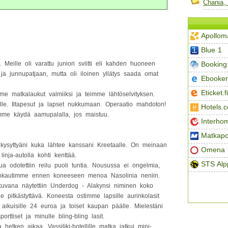
Chania,
Apollom
Blue 1
Booking
. Meille oli varattu juniori sviitti eli kahden huoneen
ja junnupatjaan, mutta oli iloinen yllätys saada omat
Ebooker
Eticket.fi
mme matkalaukut valmiiksi ja teimme lähtöselvityksen.
llille. Iltapesut ja lapset nukkumaan. Operaatio mahdoton!
Hotels.
imme käydä aamupalalla, jos maistuu.
Interho
Matkapo
i kysyttyäni kuka lähtee kanssani Kreetaalle. On meinaan
Omena h
nja-autolla kohti kenttää.
STS Alp
 odotettiin reilu puoli tuntia. Nousussa ei ongelmia,
ihkautimme ennen koneeseen menoa Nasolinia neniin.
kuvana näytettiin Underdog - Alakynsi niminen koko
e pitkästyttävä. Koneesta ostimme lapsille aurinkolasit
aikuisille 24 euroa ja toiset kaupan päälle. Mielestäni
porttiset ja minulle bling-bling lasit.
etken aikaa. Vassiliki-hotellille matka jatkui mini-