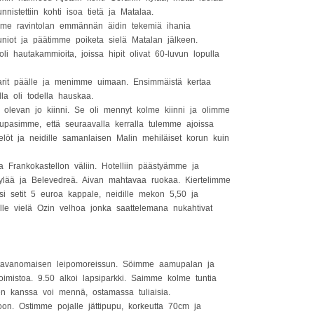
istettiin kohti isoa tietä ja Matalaa.
mme ravintolan emmännän äidin tekemiä ihania
auniot ja päätimme poiketa sielä Matalan jälkeen.
li hautakammioita, joissa hipit olivat 60-luvun lopulla
arit päälle ja menimme uimaan. Ensimmäistä kertaa
la oli todella hauskaa.
evan jo kiinni. Se oli mennyt kolme kiinni ja olimme
. Lupasimme, että seuraavalla kerralla tulemme ajoissa
löt ja neidille samanlaisen Malin mehiläiset korun kuin
aa Frankokastellon väliin. Hotelliin päästyämme ja
ylää ja Belevedreä. Aivan mahtavaa ruokaa. Kiertelimme
tsi setit 5 euroa kappale, neidille mekon 5,50 ja
psille vielä Ozin velhoa jonka saattelemana nukahtivat
 tavanomaisen leipomoreissun. Söimme aamupalan ja
imistoa. 9.50 alkoi lapsiparkki. Saimme kolme tuntia
ten kanssa voi mennä, ostamassa tuliaisia.
n. Ostimme pojalle jättipupu, korkeutta 70cm ja