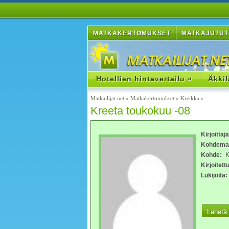
MATKAKERTOMUKSET
MATKAJUTUT
Hotellien hintavertailu »
Äkkil
Matkailijat.net
»
Matkakertomukset
»
Kreikka
»
Kreeta toukokuu -08
Kirjoittaj
Kohdema
Kohde:
Kr
Kirjoitettu
Lukijoita: