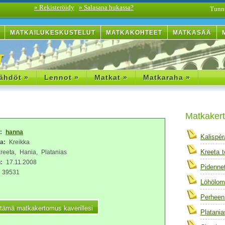
» Rekisteröidy
» Salasana hukassa?
Tunn
MATKAILUKESKUSTELUT
MATKAKOHTEET
MATKASÄÄ
ähdöt »
Lennot »
Matkat »
Matkaraha »
Matkaker
a:
hanna
Kalispé
a:
Kreikka
Kreeta 
eeta, Hania, Platanias
:
17.11.2008
Pidenne
39531
Löhölom
Perheen
Platani