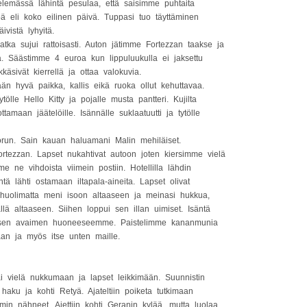
selemässä lähintä pesulaa, että saisimme puhtaita
töä eli koko eilinen päivä. Tuppasi tuo täyttäminen
vistä lyhyitä.
tka sujui rattoisasti. Auton jätimme Fortezzan taakse ja
. Säästimme 4 euroa kun lippuluukulla ei jaksettu
kkäsivät kierrellä ja ottaa valokuvia.
n hyvä paikka, kallis eikä ruoka ollut kehuttavaa.
lle Hello Kitty ja pojalle musta pantteri. Kujilta
tamaan jäätelöille. Isännälle suklaatuutti ja tytölle
korun. Sain kauan haluamani Malin mehiläiset.
ortezzan. Lapset nukahtivat autoon joten kiersimme vielä
e ne vihdoista viimein postiin. Hotellilla lähdin
tä lähti ostamaan iltapala-aineita. Lapset olivat
i huolimatta meni isoon altaaseen ja meinasi hukkua,
lä altaaseen. Siihen loppui sen illan uimiset. Isäntä
 toisen avaimen huoneeseemme. Paistelimme kananmunia
aan ja myös itse unten maille.
i vielä nukkumaan ja lapset leikkimään. Suunnistin
aku ja kohti Retyä. Ajateltiin poiketa tutkimaan
min nähneet. Ajettiin kohti Geranin kylää, mutta luolaa