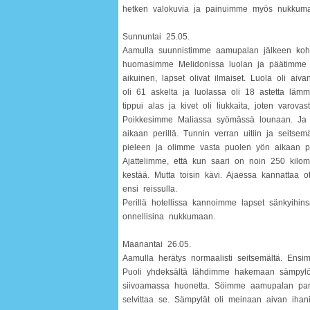
hetken valokuvia ja painuimme myös nukkumaa
Sunnuntai 25.05.
Aamulla suunnistimme aamupalan jälkeen kohti
huomasimme Melidonissa luolan ja päätimme 
aikuinen, lapset olivat ilmaiset. Luola oli aiv
oli 61 askelta ja luolassa oli 18 astetta lämm
tippui alas ja kivet oli liukkaita, joten varova
Poikkesimme Maliassa syömässä lounaan. Ja ma
aikaan perillä. Tunnin verran uitiin ja seitse
pieleen ja olimme vasta puolen yön aikaan per
Ajattelimme, että kun saari on noin 250 kilo
kestää. Mutta toisin kävi. Ajaessa kannattaa
ensi reissulla.
Perillä hotellissa kannoimme lapset sänkyihin
onnellisina nukkumaan.
Maanantai 26.05.
Aamulla herätys normaalisti seitsemältä. Ensim
Puoli yhdeksältä lähdimme hakemaan sämpylöit
siivoamassa huonetta. Söimme aamupalan parve
selvittaa se. Sämpylät oli meinaan aivan ihania