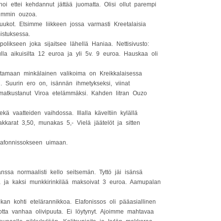
oi ettei kehdannut jättää juomatta. Olisi ollut parempi
lummin ouzoa.
kot. Etsimme liikkeen jossa varmasti Kreetalaisia
istuksessa.
olikseen joka sijaitsee lähellä Haniaa. Nettisivusto:
ulla aikuisilta 12 euroa ja yli 5v. 9 euroa. Hauskaa oli
stamaan minkälainen valikoima on Kreikkalaisessa
 Suurin ero on, isännän ihmetykseksi, viinat
atkustanut Viroa etelämmäksi. Kahden litran Ouzo
kä vaatteiden vaihdossa. Illalla käveltiin kylällä
kkarat 3,50, munakas 5,- Vielä jäätelöt ja sitten
Elafonnissokseen uimaan.
nssa normaalisti kello seitsemän. Tyttö jäi isänsä
 ja kaksi munkkirinkilää maksoivat 3 euroa. Aamupalan
n kohti etelärannikkoa. Elafonissos oli pääasiallinen
tta vanhaa olivipuuta. Ei löytynyt. Ajoimme mahtavaa