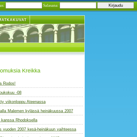
us:
Salasana:
MATKAKUVAT
tomuksia Kreikka
ra Rodos!
toukokuu -08
tty viikonloppu Ateenassa
alla Malemen kylässä heinäkuussa 2007
 kanssa Rhodoksella
as vuoden 2007 kesä-heinäkuun vaihteessa