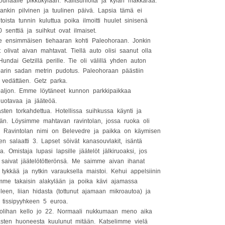
ounaalle pikkukylään. Kalitsunioita ja kylän makkaraa.
ankin pilvinen ja tuulinen päivä. Lapsia tämä ei
oista tunnin kuluttua poika ilmoitti huulet sinisenä
enttiä ja suihkut ovat ilmaiset.
e ensimmäisen tiehaaran kohti Paleohoraan. Jonkin
livat aivan mahtavat. Tiellä auto olisi saanut olla
ndai Getzillä perille. Tie oli välillä yhden auton
i parin sadan metrin pudotus. Paleohoraan päästiin
tä vedättäen. Getz parka.
aljon. Emme löytäneet kunnon parkkipaikkaa
uotavaa ja jääteöä.
sten torkahdettua. Hotellissa suihkussa käynti ja
än. Löysimme mahtavan ravintolan, jossa ruoka oli
ta. Ravintolan nimi on Belevedre ja paikka on käymisen
en salaatti 3. Lapset söivät kanasouvlakit, isäntä
Omistaja lupasi lapsille jäätelöt jälkiruoaksi, jos
t saivat jäätelötötterönsä. Me saimme aivan ihanat
a tykkää ja nytkin varauksella maistoi. Kehui appelsiinin
mme takaisin alakylään ja poika kävi ajamassa
een, liian hidasta (tottunut ajamaan mikroautoa) ja
 tissipyyhkeen 5 euroa.
ä, olihan kello jo 22. Normaali nukkumaan meno aika
asten huoneesta kuulunut mitään. Katselimme vielä