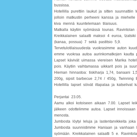
bussissa.
Hotellilla purettiin laukut ja sitten suunnattiin
jolloin matkustin perheeni kanssa ja miehelle 
kiva mennä kuuntelemaan tilaisuus.
Matkalla käytiin syömässä lounas. Ravintolan n
Kreikkalainen salaatti maksoi 4 euroa, tzatsiki
(kanaa, possua) 7 sekä pastitsio 5,9.
Tervetulotilaisuudesta vuokrasimme auton kuude
emme vuokraa autoa aurinkomatkojen kautta p
Lapset kävivät uimassa viereisen Marika hotel
pois. Käytiin vaihtamassa uikkarit pois ja s
Hieman hinnastoa: tiskiharja 1,74, banaani 1,5
200g, sipsit barbecue 2,74 / 450g, Twinning En
Hotellilla lapset söivät iltapalaa ja katseliva
Perjantai 23.05.
Aamu alkoi kotoiseen aikaan 7.00. Lapset lei
jälkeen odottelimme autoa. Lapset innoissaan 
menosta.
Jumbosta löytyi leluja ja lastentarvikkeita joka
Jumbosta suunnistimme Haniaan ja vanhaan k
syömään. Kreikkalainen salaatti 5 e. Ravintolassa