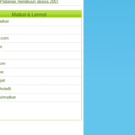
 Platanias heinäkuun alussa 2007
Matkat & Lennot
atkat
.com
s
com
me
jat
otelli
pimatkat