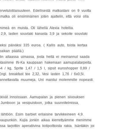
 tervetulotilaisuuteen. Edellisestä matkastani on 9 vuotta
matka oli ensimmäinen joten ajattelin, että voisi olla
imeä en muista. Oli lähellä Alexia hotellia.
 2,9, lasten souvlaki kanasta 3,9 ja sekoite souvlaki
ksi päiväksi 335 euroa. ( Kallis auto, toista kertaa
aikan päällä.)
lin altaassa uimassa, josta heitä ei meinannut saada
uuntasimme IN-Ka kauppaan hakemaan aamupalatarpeita.
4 / kg, Sprite 1,47 / 1,5 l, sipsit euroshopper 0,89 /
gl. breakfast tee 2,32, Vesi lasten 1,76 / 6x0,5l.
t kannettavalta muumeja. Uni maistui molemmille nopeasti.
kkivät innoissaan. Aamupalan ja pienen siivouksen
Jumboon ja vesipuistoon, jotka suunnitelmissa,
 lähtöön. Esim barbiet erilaisine tarvikkeineen 4,9.
aupunkiin. Kujia jonkin aikaa kierrettyämme menimme
 tarjottiin aperatiivina kotipolttoista rakia. Isäntäkin joi