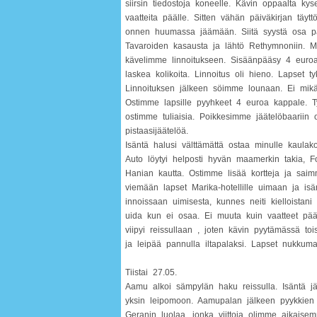
siirsin tiedostoja koneelle. Kävin oppaalta ky
vaatteita päälle. Sitten vähän päiväkirjan täyt
onnen huumassa jäämään. Siitä syystä osa päi
Tavaroiden kasausta ja lähtö Rethymnoniin. Ma
kävelimme linnoitukseen. Sisäänpääsy 4 euroa
laskea kolikoita. Linnoitus oli hieno. Lapset ty
Linnoituksen jälkeen söimme lounaan. Ei mikää
Ostimme lapsille pyyhkeet 4 euroa kappale. Tytö
ostimme tuliaisia. Poikkesimme jäätelöbaariin ot
pistaasijäätelöä.
Isäntä halusi välttämättä ostaa minulle kaula
Auto löytyi helposti hyvän maamerkin takia, F
Hanian kautta. Ostimme lisää kortteja ja saimm
viemään lapset Marika-hotellille uimaan ja isän
innoissaan uimisesta, kunnes neiti kielloistan
uida kun ei osaa. Ei muuta kuin vaatteet pääl
viipyi reissullaan , joten kävin pyytämässä
ja leipää pannulla iltapalaksi. Lapset nukkum
Tiistai 27.05.
Aamu alkoi sämpylän haku reissulla. Isäntä jä
yksin leipomoon. Aamupalan jälkeen pyykkien h
Geranin luolaa, jonka viittoja olimme aikaisem