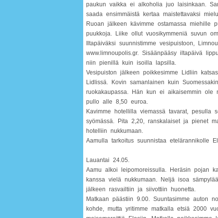
paukun vaikka ei alkoholia juo laisinkaan. San
saada ensimmäistä kertaa maistettavaksi mie
Ruoan jälkeen kävimme ostamassa miehille puu
puukkoja. Liike ollut vuosikymmeniä suvun om
Iltapäiväksi suunnistimme vesipuistoon, Limnoup
www.limnoupolis.gr. Sisäänpääsy iltapäivä lipp
niin pienillä kuin isoilla lapsilla.
Vesipuiston jälkeen poikkesimme Lidliin katsa
Lidlissä. Kovin samanlainen kuin Suomessakin.
ruokakaupassa. Hän kun ei aikaisemmin ole m
pullo alle 8,50 euroa.
Kavimme hotellilla viemassä tavarat, pesulla se
syömässä. Pita 2,20, ranskalaiset ja pienet ma
hotelliin nukkumaan.
Aamulla tarkoitus suunnistaa etelärannikolle 
Lauantai 24.05.
Aamu alkoi leipomoreissulla. Heräsin pojan ka
kanssa vielä nukkumaan. Neljä isoa sämpylää
jälkeen rasvailtiin ja siivottiin huonetta.
Matkaan päästiin 9.00. Suuntasimme auton noka
kohde, mutta yritimme matkalla etsiä 2000 vuo