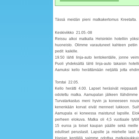
Tässä meidän pieni matkakertomus Kreetalta.
Keskiviikko 21.05.-08
Reissu alkoi matkalla Helsinkiin hotelliin yöksi
huoneisto. Olimme varautuneet kahteen petiin 
pedit kaikille.
19.50 lähti linja-auto lentokentälle, jonne vei
Puoli yhdeksältä lähti linja-auto takaisin hote
Aamuksi kello herättämään neljältä jotta ehd
Torstai 22.05.
Kello herätti 4.00. Lapset heräsivät reippaast
odotettu matka. Aamupalan jälkeen llähdimme li
Turvatarkastus meni hyvin ja koneeseen nousua
kenenkään korvat eivät menneet lukkoon. Su
Aamupala ei koneessa maistunut lapsille. Elo
perheen elokuva. Matka oli 4,5 vuotiaale tytöll
15 euroa ja toiset kaupan päälle sekä meille 
edulliset peruslasit. Lapsille ja miehelle lasit s
Hanian kentällä saimme odottaa matkalaukkuja h