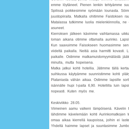
emme löytäneet. Pienen lenkin tehtyämme suunn
Spilissä poikkesimme syömään lounasta. Söi
juustopiiraita. Matkalla ohitimme Faistoksen r
Matalassa tutkimme luolia mielenkiinnolla, ne o
asuneet.
Kierroksen jälkeen kävimme vaihtamassa uikk
loman aikana otimme ottamalla aurinko. Lapsil
Kun saavuimme Faisokseen huomasimme sen ol
viideltä paikalla. Neitiä asia harmitti kovasti
paikalle. Ostimme matkamuistomyymälästä jääte
minulla, mutta hopeisena.
Matka jatkui kohti hotellia. Jätimme tällä kert
suihkussa käytyämme suunnistimme kohti yläk
Plataniasta vähän aikaa. Ostimme lapsille sor
isännälle hupi t-paita 6,90. Hotellilla luin la
nopeasti. Kuten myös me.
Keskiviikko 28.05.
Viimeinen aamu valkeni lämpöisenä. Kävelin
lähdimme kävelemään kohti Aurinkomatkojen to
omaa aikaa kierrellä kaupoissa, joihin ei las
Yhdeltä haimme lapset ja suuntasimme Jumboo