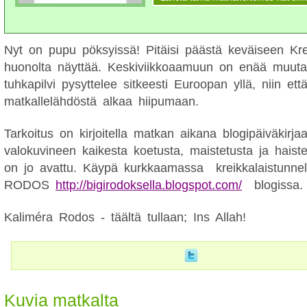
Nyt on pupu pöksyissä! Pitäisi päästä keväiseen Kr
huonolta näyttää. Keskiviikkoaamuun on enää muut
tuhkapilvi pysyttelee sitkeesti Euroopan yllä, niin ett
matkallelähdöstä alkaa hiipumaan.
Tarkoitus on kirjoitella matkan aikana blogipäiväkirja
valokuvineen kaikesta koetusta, maistetusta ja haiste
on jo avattu. Käypä kurkkaamassa kreikkalaistunn
RODOS
http://bigirodoksella.blogspot.com/
blogissa.
Kaliméra Rodos - täältä tullaan; Ins Allah!
Kuvia matkalta