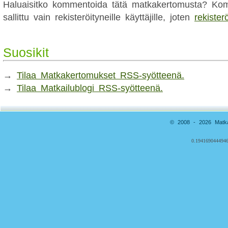
Haluaisitko kommentoida tätä matkakertomusta? Kom
sallittu vain rekisteröityneille käyttäjille, joten
rekister
Suosikit
→
Tilaa Matkakertomukset RSS-syötteenä.
→
Tilaa Matkailublogi RSS-syötteenä.
© 2008 - 2026 Matkai
0.1941690444946