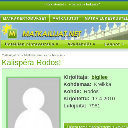
» Rekisteröidy
» Salasana hukassa?
MATKAKERTOMUKSET
MATKAJUTUT
MATKAILUKESKUSTE
Hotellien hintavertailu »
Äkkilähdöt »
Lennot »
Matkailijat.net
»
Matkakertomukset
»
Kreikka
»
Kalispéra Rodos!
Kirjoittaja:
bigilee
Kohdemaa:
Kreikka
Kohde:
Rodos
Kirjoitettu:
17.4.2010
Lukijoita:
7981