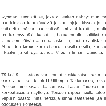
Ryhmän jäsenistä se, joka oli eniten nähnyt mualim
puuduksissa kaarikäytäviä ja katulinjoja, kissoja ja 
vaihdettiin päivän puolivälissä, kahvilat koluttiin, ma
produktimyymälät katsottiin, halpa muuttui kalliiksi k
viimeisen päivän aamuna laskettiin, mutta saalistakin
Ahneuden kirous konkretisoitui hikisillä otsilla, kun a
liikaakin ja vihreys tuuhetti Viipurin linnan raunioita.
Tärkeätä oli katsoa vanhimmat keskiaikaiset rakennu
ensisijainen kohde oli U Ullbergin Taidemuseo, lois
Poikkesimme sisällä katsomassa Lasten Taidekoulun 
korkeatasoista näyttelyä. Toiseen siipeen siellä tule
Viipurin osasto, mitä herkkuja sinne saataneen jää 
odotuksen kohteeksi.