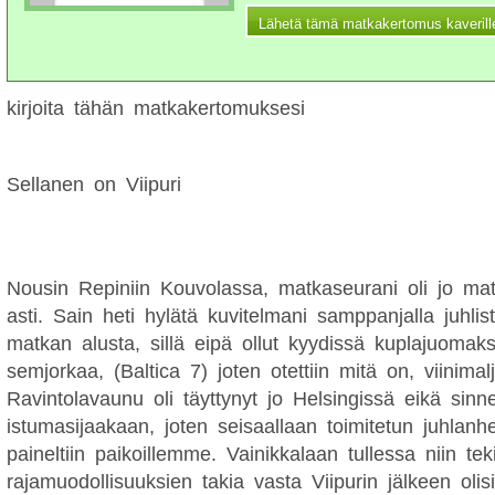
kirjoita tähän matkakertomuksesi
Sellanen on Viipuri
Nousin Repiniin Kouvolassa, matkaseurani oli jo mat
asti. Sain heti hylätä kuvitelmani samppanjalla juhlis
matkan alusta, sillä eipä ollut kyydissä kuplajuomak
semjorkaa, (Baltica 7) joten otettiin mitä on, viinimalj
Ravintolavaunu oli täyttynyt jo Helsingissä eikä sinne
istumasijaakaan, joten seisaallaan toimitetun juhlanh
paineltiin paikoillemme. Vainikkalaan tullessa niin tek
rajamuodollisuuksien takia vasta Viipurin jälkeen oli