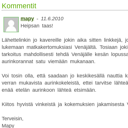
Kommentit
mapy
-
11.6.2010
Heipsan taas!
Lähettelinkin jo kavereille jokin aika sitten linkkejä, 
lukemaan matkakertomuksiasi Venäjältä. Tosiaan joki
tarkoitus mahdollisesti tehdä Venäjälle kesän lopussa,
aurinkorannat satu viemään mukanaan.
Voi tosin olla, että saadaan jo keskikesällä nauttia
verran mukavista aurinkokeleistä, ettei tarvitse lähte
enää etelän aurinkoon lähteä etsimään.
Kiitos hyvistä vinkeistä ja kokemuksien jakamisesta V
Terveisin,
Mapy