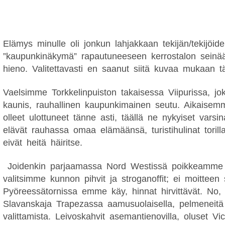
Elämys minulle oli jonkun lahjakkaan tekijän/tekijöi
”kaupunkinäkymä” rapautuneeseen kerrostalon seinä
hieno. Valitettavasti en saanut siitä kuvaa mukaan t
Vaelsimme Torkkelinpuiston takaisessa Viipurissa, jok
kaunis, rauhallinen kaupunkimainen seutu. Aikaisemm
olleet ulottuneet tänne asti, täällä ne nykyiset varsina
elävät rauhassa omaa elämäänsä, turistihulinat torilla 
eivät heitä häiritse.
Joidenkin parjaamassa Nord Westissä poikkeamme 
valitsimme kunnon pihvit ja stroganoffit; ei moitteen s
Pyöreessätornissa emme käy, hinnat hirvittävät. No,
Slavanskaja Trapezassa aamusuolaisella, pelmeneitä j
valittamista. Leivoskahvit asemantienovilla, oluset Vi