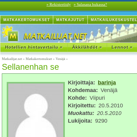
» Rekisteröidy
» Salasana hukassa?
MATKAKERTOMUKSET
MATKAJUTUT
MATKAILUKESKUSTE
Hotellien hintavertailu »
Äkkilähdöt »
Lennot »
Matkailijat.net
»
Matkakertomukset
»
Venäjä
»
Sellanenhan se
Kirjoittaja:
barinja
Kohdemaa:
Venäjä
Kohde:
Viipuri
Kirjoitettu:
20.5.2010
Muokattu:
20.5.2010
Lukijoita:
9290