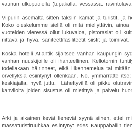
vaunun ulkopuolella (tupakalla, vessassa, ravintolav
Viipurin asemalta sitten taksiin kamat ja turistit, ja hot
Koko oleskelumme siellä oli mitä miellyttävin, ainoa p
vuoteiden vieressä ollut lukuvaloa, pistorasiat oli ku
riittävä ja hyvä, saniteettifasiliteetit siistit ja toimivat.
Koska hotelli Atlantik sijaitsee vanhan kaupungin s
vanhan nuuskijoille oli ihanteellinen. Kellotornin tuntil
todellakaan häirinneet, eikä liikennemelua tai mitään 
örvellyksiä esiintynyt ollenkaan. No, ymmärrätte itse
keskiajalla, hyvä juttu.
Lähettyvillä oli pikku olutravin
kahviloita joiden sisustus oli mietittyä ja palvelu hu
Arki ja aikainen kevät lienevät syynä siihen, ettei m
massaturistiruuhkaa esiintynyt edes Kauppahallin tieno