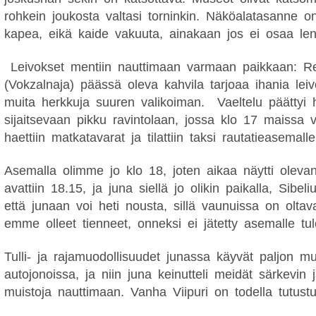
rohkein joukosta valtasi torninkin. Näköalatasanne o
kapea, eikä kaide vakuuta, ainakaan jos ei osaa lent
Leivokset mentiin nauttimaan varmaan paikkaan: R
(Vokzalnaja) päässä oleva kahvila tarjoaa ihania leiv
muita herkkuja suuren valikoiman.
Vaeltelu päättyi 
sijaitsevaan pikku ravintolaan, jossa klo 17 maissa vi
haettiin matkatavarat ja tilattiin taksi rautatieasemalle
Asemalla olimme jo klo 18, joten aikaa näytti olevan.
avattiin 18.15, ja juna siellä jo olikin paikalla, Sibeli
että junaan voi heti nousta, sillä vaunuissa on oltav
emme olleet tienneet, onneksi ei jätetty asemalle tu
Tulli- ja rajamuodollisuudet junassa käyvät paljon 
autojonoissa, ja niin juna keinutteli meidät särkevin 
muistoja nauttimaan. Vanha Viipuri on todella tutust