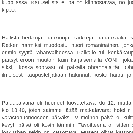
kuppilassa. Karusellista ei paljon kiinnostavaa, no 
kippo.
Hallista herkkuja, pähkinöjä, karkkeja, hapankaalia, s
Retken harmiksi muodostui nuori romaninainen, jonk
erimielisyyttä rahanvaihdossa. Paikalle tuli kenkäkaup
pääsyt eroon muutoin kuin karjaisemalla VON!
jok
siksi,
koska sopivasti oli paikalla ohrannaja-täti. Oh
ilmeisesti kaupustelijakaan halunnut, koska haipui jo
Paluupäivänä oli huoneet luovutettava klo 12, mutta 
klo 18.40, joten saimme jättää matkatavarat hotellin
varastohuoneeseen päiväksi. Viimeinen päivä ei kuite
kevyt, päivä oli kovin lämmin. Tavoitteena oli sitten s
joskushan sekin on katsottava. Museot olivat katsomi