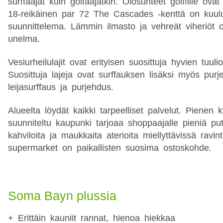
surffaajat kuin golfaajatkin. Olosuhteet golffille ovat
18-reikäinen par 72 The Cascades -kenttä on kuulu
suunnittelema. Lämmin ilmasto ja vehreät viheriöt ov
unelma.
Vesiurheilulajit ovat erityisen suosittuja hyvien tuuli
Suosittuja lajeja ovat surffauksen lisäksi myös purjel
leijasurffaus ja purjehdus.
Alueelta löydät kaikki tarpeelliset palvelut. Pienen 
suunniteltu kaupunki tarjoaa shoppaajalle pieniä put
kahviloita ja maukkaita aterioita miellyttävissä rav
supermarket on paikallisten suosima ostoskohde.
Soma Bayn plussia
+ Erittäin kauniit rannat, hienoa hiekkaa