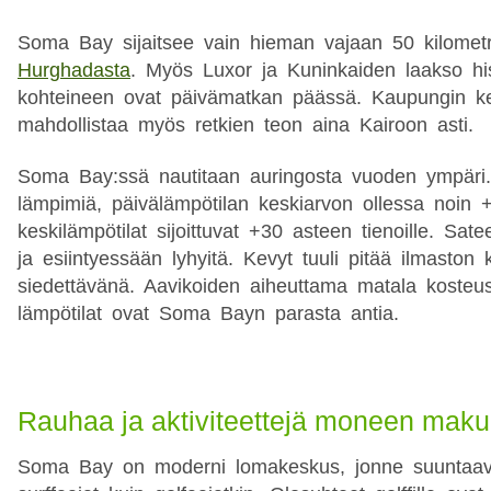
Soma Bay sijaitsee vain hieman vajaan 50 kilomet
Hurghadasta
. Myös Luxor ja Kuninkaiden laakso hist
kohteineen ovat päivämatkan päässä. Kaupungin kes
mahdollistaa myös retkien teon aina Kairoon asti.
Soma Bay:ssä nautitaan auringosta vuoden ympäri.
lämpimiä, päivälämpötilan keskiarvon ollessa noin +
keskilämpötilat sijoittuvat +30 asteen tienoille. Sate
ja esiintyessään lyhyitä. Kevyt tuuli pitää ilmaston 
siedettävänä. Aavikoiden aiheuttama matala kosteu
lämpötilat ovat Soma Bayn parasta antia.
Rauhaa ja aktiviteettejä moneen mak
Soma Bay on moderni lomakeskus, jonne suuntaavat