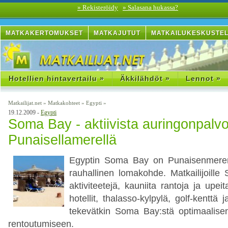
» Rekisteröidy
» Salasana hukassa?
MATKAKERTOMUKSET
MATKAJUTUT
MATKAILUKESKUSTE
Hotellien hintavertailu »
Äkkilähdöt »
Lennot »
Matkailijat.net
»
Matkakohteet
»
Egypti
»
19.12.2009 -
Egypti
Soma Bay - aktiivista auringonpalv
Punaisellamerellä
Egyptin Soma Bay on Punaisenmeren 
rauhallinen lomakohde. Matkailijoill
aktiviteetejä, kauniita rantoja ja upe
hotellit, thalasso-kylpylä, golf-kenttä
tekevätkin Soma Bay:stä optimaalise
rentoutumiseen.