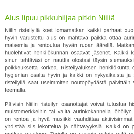
Alus lipuu pikkuhiljaa pitkin Niiliä
Niilin risteilyllä koet lomamatkan kaikki parhaat puol
hyvin varustettu alus on mahtava paikka ottaa aurin
maisemia ja rentoutua hyvän ruoan äärellä. Matka
huolehtivat henkilökunnan osaavat jäsenet. Kaikki k
sinun tehtäväsi on nauttia olostasi täysin siemauks
poikkeuksetta korkea. Risteilyaluksen henkilökunta 
hygienian osalta hyvin ja kaikki on nykyaikaista ja s
risteilyllä saat useimmiten noutopöydästä päivittäin v
teemalla.
Päivisin Niilin risteilyn osanottajat voivat tutustua hist
muistomerkkeihin tai valita aurinkokannella löhöilyn.
on rentoa ja hyvä musiikki vauhdittaa aktiivisimmat
yhdistää siis lekottelua ja nähtävyyksiä. Kaikki on 
matkan muotoon: Tarjolla on runsain mitoin mitä m