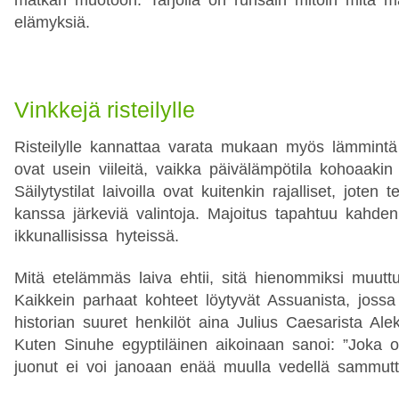
elämyksiä.
Vinkkejä risteilylle
Risteilylle kannattaa varata mukaan myös lämmintä v
ovat usein viileitä, vaikka päivälämpötila kohoaakin 
Säilytystilat laivoilla ovat kuitenkin rajalliset, joten
kanssa järkeviä valintoja. Majoitus tapahtuu kahde
ikkunallisissa hyteissä.
Mitä etelämmäs laiva ehtii, sitä hienommiksi muutt
Kaikkein parhaat kohteet löytyvät Assuanista, joss
historian suuret henkilöt aina Julius Caesarista Ale
Kuten Sinuhe egyptiläinen aikoinaan sanoi: ”Joka on
juonut ei voi janoaan enää muulla vedellä sammutt