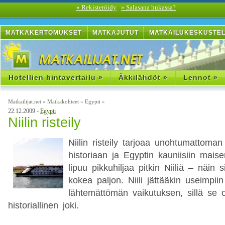
» Rekisteröidy
» Salasana hukassa?
MATKAKERTOMUKSET
MATKAJUTUT
MATKAILUKESKUSTE
Hotellien hintavertailu »
Äkkilähdöt »
Lennot »
Matkailijat.net
»
Matkakohteet
»
Egypti
»
22.12.2009 -
Egypti
Niilin risteily
Niilin risteily tarjoaa unohtumattom
historiaan ja Egyptin kauniisiin mais
lipuu pikkuhiljaa pitkin Niiliä – näin 
kokea paljon. Niili jättääkin useimpiin 
lähtemättömän vaikutuksen, sillä se o
historiallinen joki.