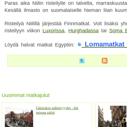
Paras aika Niilin risteilylle on talvella, marraskuus
Kesällä ilmasto on suomalaiselle hieman liian kuum
Risteilyä Niilillä järjestää Finnmatkat. Voit lisäksi yh
risteilyyn viikon
Luxorissa
,
Hurghadassa
tai
Soma B
Lomamatkat 
Löydä halvat matkat Egyptiin:
Uusimmat matkajutut
Gdanskin nähtävyydet - älä
missaa näitä